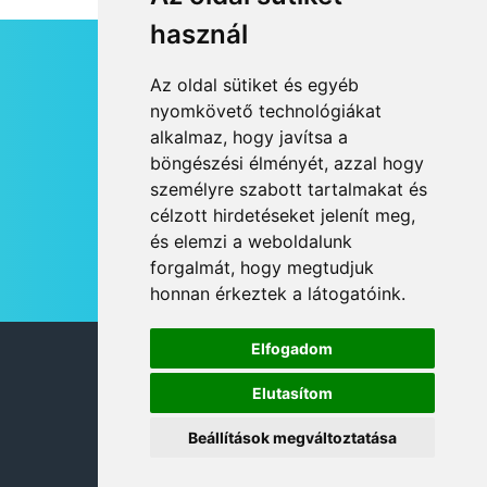
használ
HÍRLEVÉL
Az oldal sütiket és egyéb
RSS
nyomkövető technológiákat
alkalmaz, hogy javítsa a
JOGI NYILATKOZAT
böngészési élményét, azzal hogy
KAPCSOLAT
személyre szabott tartalmakat és
OLDALTÉRKÉP
célzott hirdetéseket jelenít meg,
IMPRESSZUM
és elemzi a weboldalunk
HÍR BEKÜLDÉSE
forgalmát, hogy megtudjuk
honnan érkeztek a látogatóink.
Elfogadom
© 2026 DANUBIA TV
Elutasítom
Beállítások megváltoztatása
DESIGN: NEOPLANE, WEB:
MOVAT