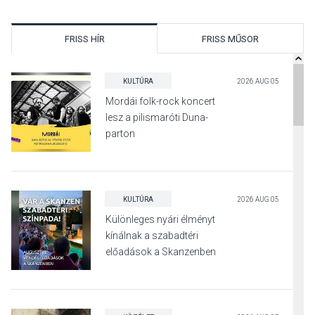
FRISS HÍR
FRISS MŰSOR
KULTÚRA
2026 AUG 05
Mordái folk-rock koncert
lesz a pilismaróti Duna-
parton
KULTÚRA
2026 AUG 05
Különleges nyári élményt
kínálnak a szabadtéri
előadások a Skanzenben