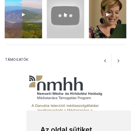
KULTÚRA
2026 AUG 03
Az Ön fotója is bekerülhet a
WMO 2027-es naptárába
TERMÉSZETI KÖRNYEZET
2026 AUG 03
Perseidák – amikor az
TÁMOGATÓK:
augusztusi égbolt
hullócsillagokkal ajándékoz
meg
Az oldal sütiket