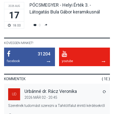
PÓCSMEGYER - Helyi Érték 3. -
2026 AUG
Látogatás Bula Gábor keramikusnál
17
KÖZÉLET
2026 AUG 04
Jótékonysági
0
18:00
tanszergyűjtés lesz
Szigetmonostoron
KÖVESSEN MINKET!
31204
KÖZÉLET
2026 AUG 04
facebook
youtube
Megújulnak Szentendre
játszóterei
KOMMENTEK
{ 1E }
Urbánné dr. Rácz Veronika
VÁLA
UD
2026 MÁR 02 - 20:45
TERMÉSZETI KÖRNYEZET
2026 AUG 04
Szeretnék tudomást szerezni a Tahitótfalut érintő kérdésekről
Kánikulában még
veszélyesebbek a