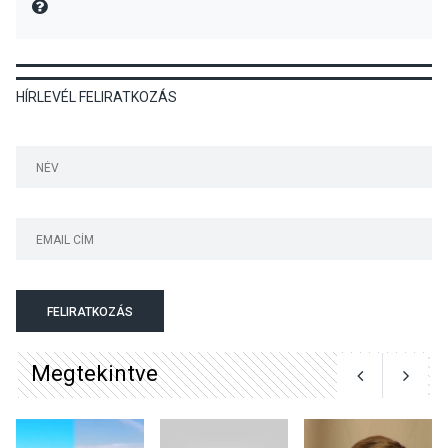
MIRE MONDTA
kullancsok
HÍRLEVÉL FELIRATKOZÁS
KULTÚRA
2026 AUG 03
Art Week: egy hét a
művészetek jegyében
Esztergomban
KULTÚRA
2026 AUG 03
A kimondatlan üzenetek
FELIRATKOZÁS
nyomában – Ingyenes
metakommunikációs
Megtekintve
foglalkozások Szentendrén