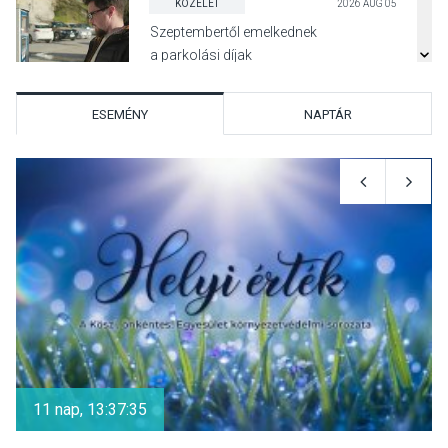
KÖZÉLET
2026 AUG 05
Szeptembertől emelkednek
a parkolási díjak
Szentendrén
ESEMÉNY
NAPTÁR
KÖZÉLET
2026 AUG 05
Nőtt a fontosabb nyári
gyümölcsök
termésmennyisége
KULTÚRA
2026 AUG 04
Bogdányban programokkal
teli búcsúhétvége lesz
11 nap, 13:37:35