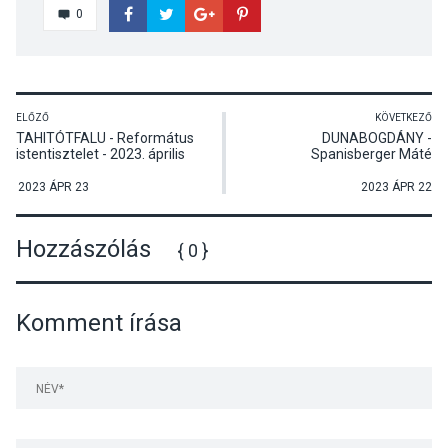
0
ELŐZŐ
KÖVETKEZŐ
TAHITÓTFALU - Református
DUNABOGDÁNY -
istentisztelet - 2023. április
Spanisberger Máté
23.
vetítettképes előadása újabb
afrikai útjáról
2023 ÁPR 23
2023 ÁPR 22
Hozzászólás
{ 0 }
Komment írása