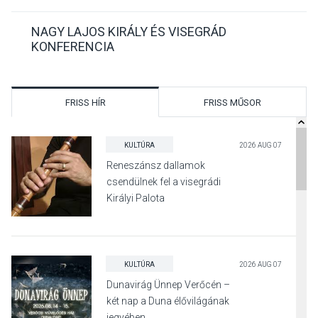
NAGY LAJOS KIRÁLY ÉS VISEGRÁD
KONFERENCIA
FRISS HÍR
FRISS MŰSOR
KULTÚRA
2026 AUG 07
Reneszánsz dallamok
csendülnek fel a visegrádi
Királyi Palota
díszudvarában
KULTÚRA
2026 AUG 07
Dunavirág Ünnep Verőcén –
két nap a Duna élővilágának
jegyében