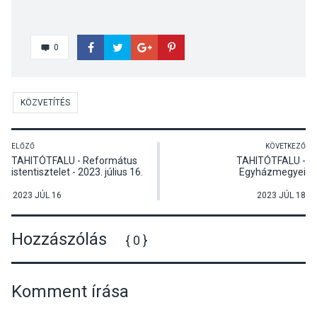
0
KÖZVETÍTÉS
ELŐZŐ
KÖVETKEZŐ
TAHITÓTFALU - Református
TAHITÓTFALU -
istentisztelet - 2023. július 16.
Egyházmegyei
kórustalálkozó a tahitótfalui
református templomban
2023 JÚL 16
2023 JÚL 18
Hozzászólás
{ 0 }
Komment írása