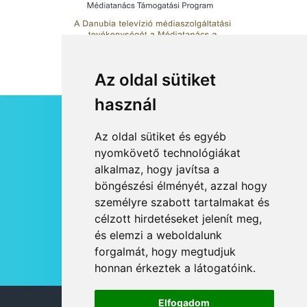
Az oldal sütiket
használ
HÍRLEVÉL
Az oldal sütiket és egyéb
RSS
nyomkövető technológiákat
alkalmaz, hogy javítsa a
JOGI NYILATKOZAT
böngészési élményét, azzal hogy
KAPCSOLAT
személyre szabott tartalmakat és
OLDALTÉRKÉP
célzott hirdetéseket jelenít meg,
IMPRESSZUM
és elemzi a weboldalunk
HÍR BEKÜLDÉSE
forgalmát, hogy megtudjuk
honnan érkeztek a látogatóink.
Elfogadom