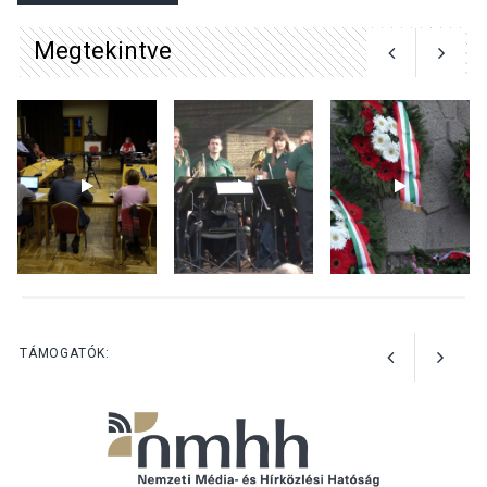
Surány Fesztivált
Megtekintve
KULTÚRA
2026 AUG 05
Mordái folk-rock koncert
lesz a pilismaróti Duna-
parton
KULTÚRA
2026 AUG 05
Különleges nyári élményt
kínálnak a szabadtéri
előadások a Skanzenben
TÁMOGATÓK: