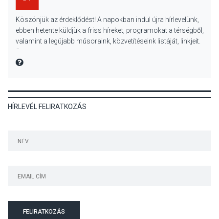
KULTÚRA
2026 AUG 06
Köszönjük az érdeklődést! A napokban indul újra hírlevelünk,
Mi a pszichológia, és miért
ebben hetente küldjük a friss híreket, programokat a térségből,
van rá szükségünk? –
valamint a legújabb műsoraink, közvetítéseink listáját, linkjeit.
Beszélgetés a Kacsakő
Üdvözlettel: a Danubia Televízió csapata
Irodalmi Színpadon
MIRE MONDTA
KULTÚRA
2026 AUG 06
HÍRLEVÉL FELIRATKOZÁS
Különleges csillagles lesz
Tahitótfaluban a Bodor
Majorban
KULTÚRA
2026 AUG 06
Színek, közösség és
hagyomány – kiállítás
nyitotta meg az idei Irány
FELIRATKOZÁS