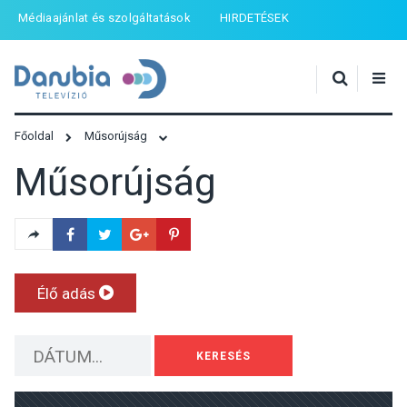
Médiaajánlat és szolgáltatások
HIRDETÉSEK
Főoldal
Műsorújság
Műsorújság
Élő adás
KERESÉS