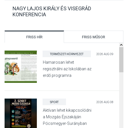
NAGY LAJOS KIRÁLY ÉS VISEGRÁD
KONFERENCIA
FRISS HÍR
FRISS MŰSOR
TERMÉSZETI KÖRNYEZET
2026 AUG 09
Hamarosan lehet
regisztrálni az Iskolában az
erdő programra
SPORT
2026 AUG 08
Aktívan lehet kikapcsolódni
a Mozgás Éjszakáján
Pócsmegyer-Surányban