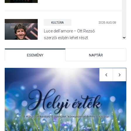
KULTÚRA
2026 AUG 08
Luce dell’amore – Ott Rezső
szerzői estjén lehet részt
venni Visegrádon
ESEMÉNY
NAPTÁR
KÖZÉLET
2026 AUG 08
Felhívás a gyermekek
fokozott védelmére a nyári
hőségben
KULTÚRA
2026 AUG 07
Reneszánsz dallamok