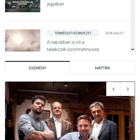
jegyében
TERMÉSZETI KÖRNYEZET
2026 AUG 07
A napokban is nő a
talajközeli ózonmennyiség
ESEMÉNY
NAPTÁR
KULTÚRA
2026 AUG 06
Mi a pszichológia, és miért
van rá szükségünk? –
Beszélgetés a Kacsakő
Irodalmi Színpadon
KULTÚRA
2026 AUG 06