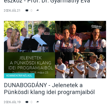
eszköz - Prof. Dr. Gyarmathy Éva
pszichológus előadása
2026 JÚL 21
0
KOMMENTÁR NÉLKÜL
DUNABOGDÁNY - Jelenetek a
Pünkösdi klang idei programjaiból
2026 JÚL 19
0