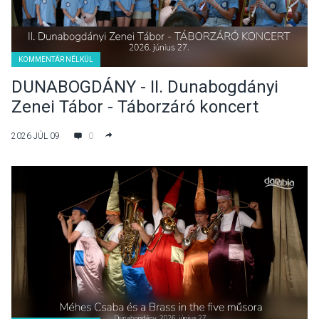
KOMMENTÁR NÉLKÜL
DUNABOGDÁNY - II. Dunabogdányi
Zenei Tábor - Táborzáró koncert
2026 JÚL 09
0