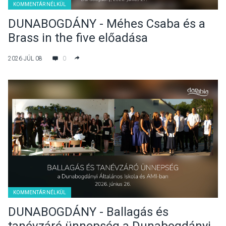
KOMMENTÁR NÉLKÜL
DUNABOGDÁNY - Méhes Csaba és a
Brass in the five előadása
Dunabogdányban
2026 JÚL 08
0
KOMMENTÁR NÉLKÜL
DUNABOGDÁNY - Ballagás és