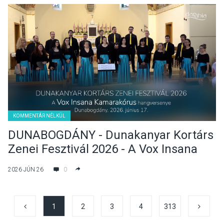
KOMMENTÁR NÉLKÜL
DUNABOGDÁNY - Dunakanyar Kortárs
Zenei Fesztivál 2026 - A Vox Insana
Kamarakórus hangversenye
2026 JÚN 26
0
1
2
3
4
313