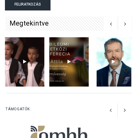
termésmennyisége
FELIRATKOZÁS
Megtekintve
KULTÚRA
2026 AUG 04
Bogdányban programokkal
teli búcsúhétvége lesz
KÖZÉLET
2026 AUG 04
Jótékonysági
tanszergyűjtés lesz
Szigetmonostoron
TÁMOGATÓK: