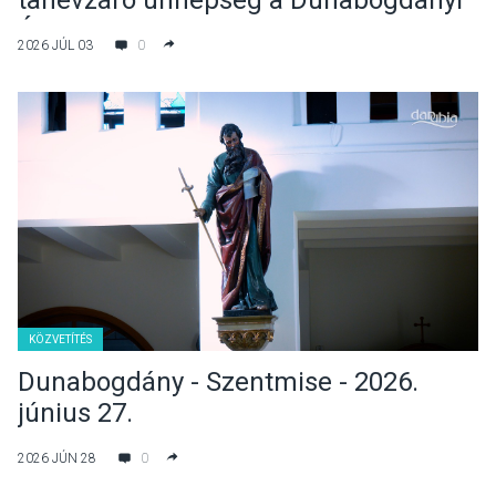
tanévzáró ünnepség a Dunabogdányi
Általános Iskolában
2026 JÚL 03
0
KÖZVETÍTÉS
Dunabogdány - Szentmise - 2026.
június 27.
2026 JÚN 28
0