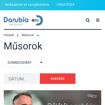
Médiaajánlat és szolgáltatások
HIRDETÉSEK
Főoldal
Műsorok
Műsorok
KERESÉS