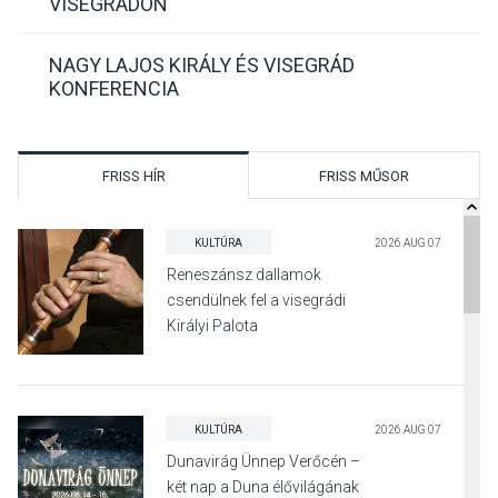
VISEGRÁDON
NAGY LAJOS KIRÁLY ÉS VISEGRÁD
KONFERENCIA
FRISS HÍR
FRISS MŰSOR
KULTÚRA
2026 AUG 07
Reneszánsz dallamok
csendülnek fel a visegrádi
Királyi Palota
díszudvarában
KULTÚRA
2026 AUG 07
Dunavirág Ünnep Verőcén –
két nap a Duna élővilágának