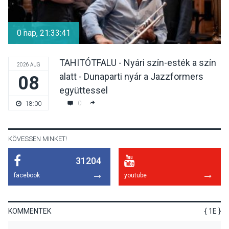
Különleges csillagles lesz
Tahitótfaluban a Bodor
0 nap, 21:33:40
Majorban
TAHITÓTFALU - Nyári szín-esték a szín
2026 AUG
alatt - Dunaparti nyár a Jazzformers
08
KULTÚRA
2026 AUG 06
együttessel
Színek, közösség és
0
18:00
hagyomány – kiállítás
nyitotta meg az idei Irány
Surány Fesztivált
KÖVESSEN MINKET!
31204
KULTÚRA
2026 AUG 05
facebook
youtube
Mordái folk-rock koncert
lesz a pilismaróti Duna-
parton
KOMMENTEK
{ 1E }