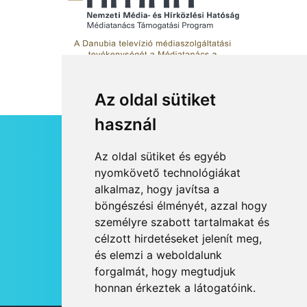
Az oldal sütiket
használ
HÍRLEVÉL
Az oldal sütiket és egyéb
RSS
nyomkövető technológiákat
alkalmaz, hogy javítsa a
JOGI NYILATKOZAT
böngészési élményét, azzal hogy
KAPCSOLAT
személyre szabott tartalmakat és
OLDALTÉRKÉP
célzott hirdetéseket jelenít meg,
IMPRESSZUM
és elemzi a weboldalunk
HÍR BEKÜLDÉSE
forgalmát, hogy megtudjuk
honnan érkeztek a látogatóink.