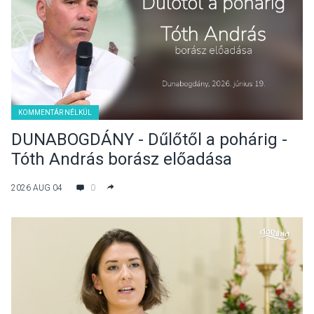
KOMMENTÁR NÉLKÜL
DUNABOGDÁNY - Dűlőtől a pohárig -
Tóth András borász előadása
2026 AUG 04
0