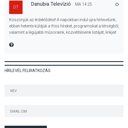
Danubia Televízió
MA 14:25
VÁLA
DT
KULTÚRA
2026 AUG 05
Köszönjük az érdeklődést! A napokban indul újra hírlevelünk,
Különleges nyári élményt
ebben hetente küldjük a friss híreket, programokat a térségből,
kínálnak a szabadtéri
valamint a legújabb műsoraink, közvetítéseink listáját, linkjeit.
előadások a Skanzenben
Üdvözlettel: a Danubia Televízió csapata
MIRE MONDTA
KÖZÉLET
2026 AUG 05
HÍRLEVÉL FELIRATKOZÁS
Szeptembertől emelkednek
a parkolási díjak
Szentendrén
KÖZÉLET
2026 AUG 05
Nőtt a fontosabb nyári
gyümölcsök