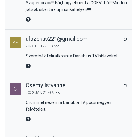
Szuper orvos!!! Kár,hogy elment a GOKVI-ból!!!Minden
jót,sok sikert az új munkahelyén!!!!
MIRE MONDTA
afazekas221@gmail.com
VÁLA
AF
2023 FEB 22 - 16:22
Szeretnék feliratkozni a Danubius TV hírlevélre!
MIRE MONDTA
Csémy Istvánné
VÁLA
CI
2023 JAN 21 - 09:33
Örömmel nézem a Danubia TV pócsmegyeri
felvételeit.
MIRE MONDTA