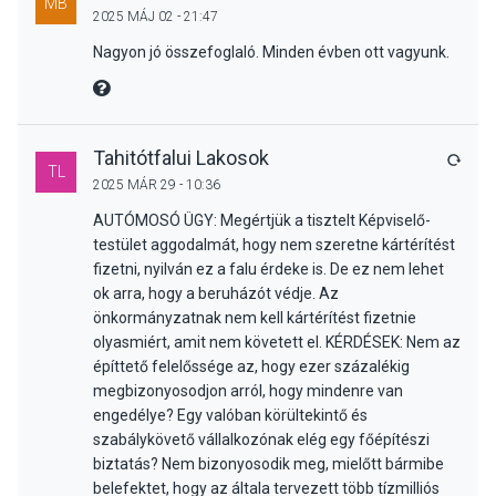
MB
2025 MÁJ 02 - 21:47
Nagyon jó összefoglaló. Minden évben ott vagyunk.
MIRE MONDTA
Tahitótfalui Lakosok
VÁLA
TL
2025 MÁR 29 - 10:36
AUTÓMOSÓ ÜGY: Megértjük a tisztelt Képviselő-
testület aggodalmát, hogy nem szeretne kártérítést
fizetni, nyilván ez a falu érdeke is. De ez nem lehet
ok arra, hogy a beruházót védje. Az
önkormányzatnak nem kell kártérítést fizetnie
olyasmiért, amit nem követett el. KÉRDÉSEK: Nem az
építtető felelőssége az, hogy ezer százalékig
megbizonyosodjon arról, hogy mindenre van
engedélye? Egy valóban körültekintő és
szabálykövető vállalkozónak elég egy főépítészi
biztatás? Nem bizonyosodik meg, mielőtt bármibe
belefektet, hogy az általa tervezett több tízmilliós