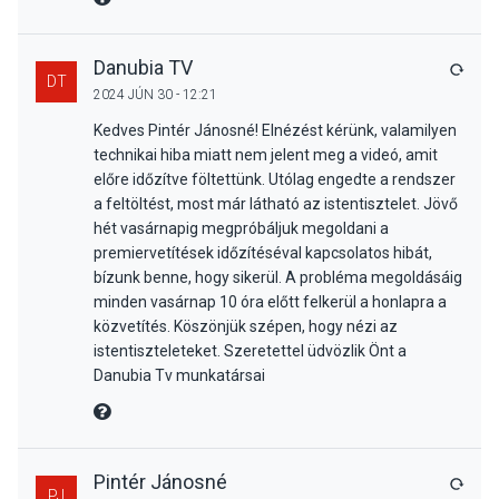
Danubia TV
VÁLA
DT
2024 JÚN 30 - 12:21
Kedves Pintér Jánosné! Elnézést kérünk, valamilyen
technikai hiba miatt nem jelent meg a videó, amit
előre időzítve föltettünk. Utólag engedte a rendszer
a feltöltést, most már látható az istentisztelet. Jövő
hét vasárnapig megpróbáljuk megoldani a
premiervetítések időzítéséval kapcsolatos hibát,
bízunk benne, hogy sikerül. A probléma megoldásáig
minden vasárnap 10 óra előtt felkerül a honlapra a
közvetítés. Köszönjük szépen, hogy nézi az
istentiszteleteket. Szeretettel üdvözlik Önt a
Danubia Tv munkatársai
MIRE MONDTA
Pintér Jánosné
VÁLA
PJ