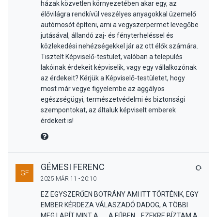
házak közvetlen környezetében akar egy, az
élővilágra rendkívül veszélyes anyagokkal üzemelő
autómosót építeni, ami a vegyszerpermet levegőbe
jutásával, állandó zaj- és fényterheléssel és
közlekedési nehézségekkel jár az ott élők számára.
Tisztelt Képviselő-testület, valóban a település
lakóinak érdekeit képviselik, vagy egy vállalkozónak
az érdekeit? Kérjük a Képviselő-testületet, hogy
most már vegye figyelembe az aggályos
egészségügyi, természetvédelmi és biztonsági
szempontokat, az általuk képviselt emberek
érdekeit is!
MIRE MONDTA
GÉMESI FERENC
VÁLA
GF
2025 MÁR 11 - 20:10
EZ EGYSZERŰEN BOTRÁNY AMI ITT TÖRTÉNIK, EGY
EMBER KÉRDEZA VÁLASZADÓ DADOG, A TÖBBI
MEG LAPÍT MINT A ..... A FŰBEN... EZEKRE BÍZTAM A