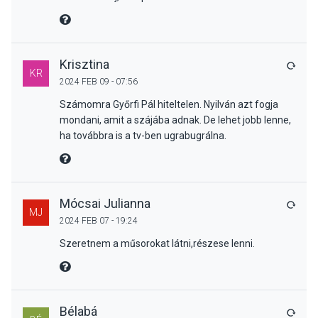
MIRE MONDTA
Krisztina
VÁLA
KR
2024 FEB 09 - 07:56
Számomra Győrfi Pál hiteltelen. Nyilván azt fogja
mondani, amit a szájába adnak. De lehet jobb lenne,
ha továbbra is a tv-ben ugrabugrálna.
MIRE MONDTA
Mócsai Julianna
VÁLA
MJ
2024 FEB 07 - 19:24
Szeretnem a műsorokat látni,részese lenni.
MIRE MONDTA
Bélabá
VÁLA