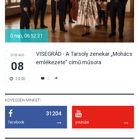
TERMÉSZETI KÖRNYEZET
2026 AUG 07
A napokban is nő a
talajközeli ózonmennyiség
0 nap, 06:52:30
VISEGRÁD - A Tarsoly zenekar „Mohács
2026 AUG
emlékezete” című műsora
08
KULTÚRA
2026 AUG 06
Mi a pszichológia, és miért
0
20:00
van rá szükségünk? –
Beszélgetés a Kacsakő
Irodalmi Színpadon
KÖVESSEN MINKET!
31204
KULTÚRA
2026 AUG 06
facebook
youtube
Különleges csillagles lesz
Tahitótfaluban a Bodor