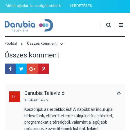
Médiaajánlat és szolgáltatások
HIRDETÉSEK
Főoldal
Összes komment
Összes komment
Danubia Televízió
VÁLA
DT
TEGNAP 14:25
Köszönjük az érdeklődést! A napokban indul újra
hírlevelünk, ebben hetente küldjük a friss híreket,
programokat a térségből, valamint a legújabb
műsoraink, közvetítéseink listáját, linkjeit.