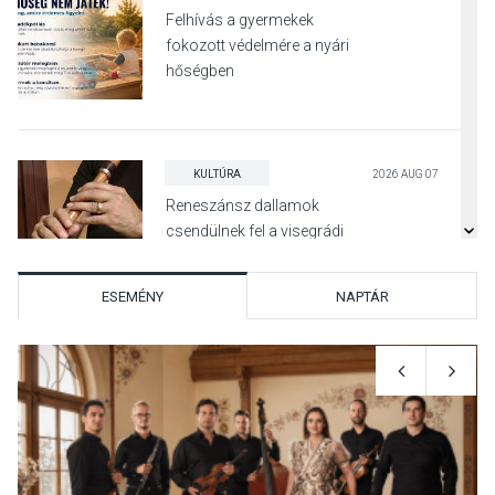
Felhívás a gyermekek
fokozott védelmére a nyári
hőségben
KULTÚRA
2026 AUG 07
Reneszánsz dallamok
csendülnek fel a visegrádi
Királyi Palota
díszudvarában
ESEMÉNY
NAPTÁR
KULTÚRA
2026 AUG 07
Dunavirág Ünnep Verőcén –
két nap a Duna élővilágának
jegyében