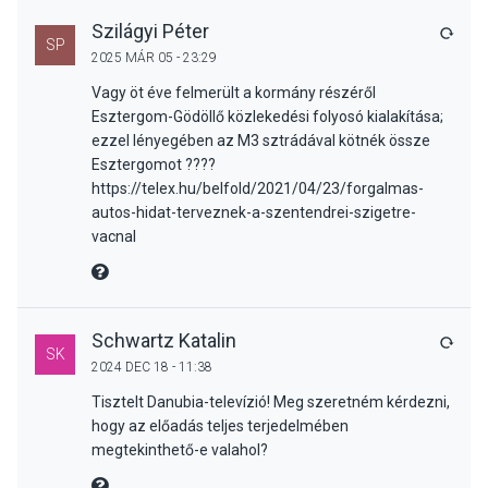
Szilágyi Péter
VÁLA
SP
2025 MÁR 05 - 23:29
Vagy öt éve felmerült a kormány részéről
Esztergom-Gödöllő közlekedési folyosó kialakítása;
ezzel lényegében az M3 sztrádával kötnék össze
Esztergomot ????
https://telex.hu/belfold/2021/04/23/forgalmas-
autos-hidat-terveznek-a-szentendrei-szigetre-
vacnal
MIRE MONDTA
Schwartz Katalin
VÁLA
SK
2024 DEC 18 - 11:38
Tisztelt Danubia-televízió! Meg szeretném kérdezni,
hogy az előadás teljes terjedelmében
megtekinthető-e valahol?
MIRE MONDTA