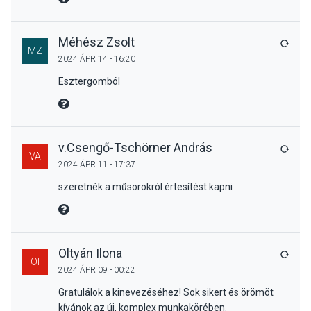
Méhész Zsolt
VÁLA
MZ
2024 ÁPR 14 - 16:20
Esztergomból
MIRE MONDTA
v.Csengő-Tschörner András
VÁLA
VA
2024 ÁPR 11 - 17:37
szeretnék a műsorokról értesítést kapni
MIRE MONDTA
Oltyán Ilona
VÁLA
OI
2024 ÁPR 09 - 00:22
Gratulálok a kinevezéséhez! Sok sikert és örömöt
kívánok az új, komplex munkakörében.