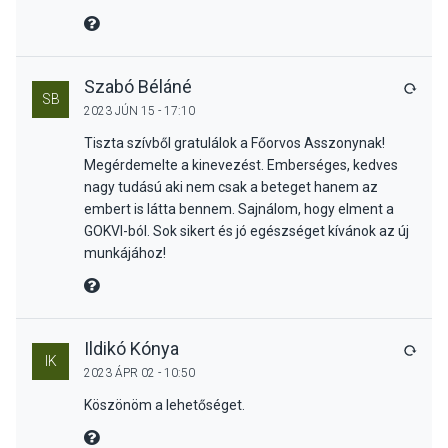
MIRE MONDTA
Szabó Béláné
VÁLA
SB
2023 JÚN 15 - 17:10
Tiszta szívből gratulálok a Főorvos Asszonynak!
Megérdemelte a kinevezést. Emberséges, kedves
nagy tudású aki nem csak a beteget hanem az
embert is látta bennem. Sajnálom, hogy elment a
GOKVI-ból. Sok sikert és jó egészséget kívánok az új
munkájához!
MIRE MONDTA
Ildikó Kónya
VÁLA
IK
2023 ÁPR 02 - 10:50
Köszönöm a lehetőséget.
MIRE MONDTA