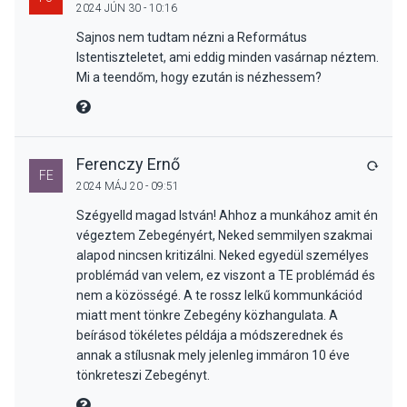
2024 JÚN 30 - 10:16
Sajnos nem tudtam nézni a Református
Istentiszteletet, ami eddig minden vasárnap néztem.
Mi a teendőm, hogy ezután is nézhessem?
MIRE MONDTA
Ferenczy Ernő
VÁLA
FE
2024 MÁJ 20 - 09:51
Szégyelld magad István! Ahhoz a munkához amit én
végeztem Zebegényért, Neked semmilyen szakmai
alapod nincsen kritizálni. Neked egyedül személyes
problémád van velem, ez viszont a TE problémád és
nem a közösségé. A te rossz lelkű kommunkációd
miatt ment tönkre Zebegény közhangulata. A
beírásod tökéletes példája a módszerednek és
annak a stílusnak mely jelenleg immáron 10 éve
tönkreteszi Zebegényt.
MIRE MONDTA