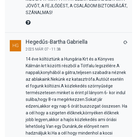
JÖVŐT, A FEJLŐDÉST, A CSALÁDOM BIZTONSÁGÁT,
SZÁNALMAS!
MIRE MONDTA
Hegedűs-Bartha Gabriella
VÁLA
HG
2025 MÁR 07 - 11:38
14 éve költöztünk a Hungária Krt és a Könyves
Kálmán krt közötti részből a Tótfalu legszélére.A
nappali,konyhából a gátra,teljesen szabadra néznek
az ablakaink.Nekünk ez katasztrófa.Autóút esetén
el fogunk költözni.A közlekedés szörnyűsége
természetesen minket is érint pl lányom 6- kor indul
suliba,hogy 8-ra megérkezzen.Sokat jár
edzeni,akkor egy nap 6 órát buszozgat összesen. Ha
a cél hogy a szigeten élőknek,környéken élőknek
jobb legyen,akkor a hajós közlekedés ami óriási
lehetőség.Van egy Dunánk,de előnyeit nem
hadználjuk ki.Ha a cél hogy mindenhol a kocsi