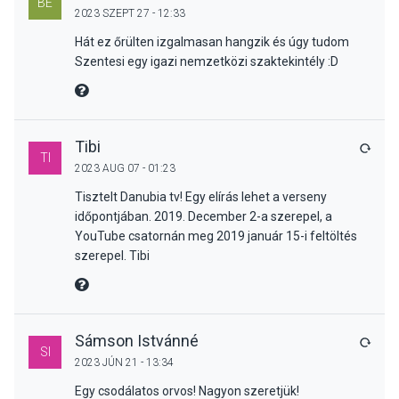
BÉ
2023 SZEPT 27 - 12:33
Hát ez őrülten izgalmasan hangzik és úgy tudom
Szentesi egy igazi nemzetközi szaktekintély :D
MIRE MONDTA
Tibi
VÁLA
TI
2023 AUG 07 - 01:23
Tisztelt Danubia tv! Egy elírás lehet a verseny
időpontjában. 2019. December 2-a szerepel, a
YouTube csatornán meg 2019 január 15-i feltöltés
szerepel. Tibi
MIRE MONDTA
Sámson Istvánné
VÁLA
SI
2023 JÚN 21 - 13:34
Egy csodálatos orvos! Nagyon szeretjük!