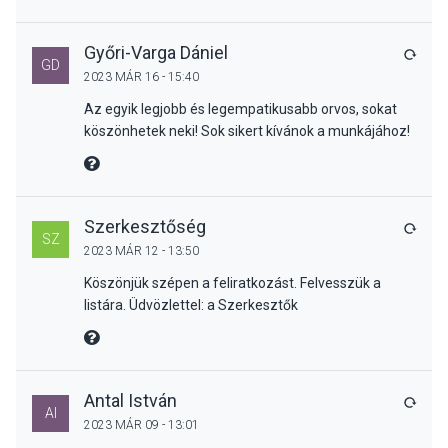
Győri-Varga Dániel
VÁLA
GD
2023 MÁR 16 - 15:40
Az egyik legjobb és legempatikusabb orvos, sokat
köszönhetek neki! Sok sikert kívánok a munkájához!
MIRE MONDTA
Szerkesztőség
VÁLA
SZ
2023 MÁR 12 - 13:50
Köszönjük szépen a feliratkozást. Felvesszük a
listára. Üdvözlettel: a Szerkesztők
MIRE MONDTA
Antal István
VÁLA
AI
2023 MÁR 09 - 13:01