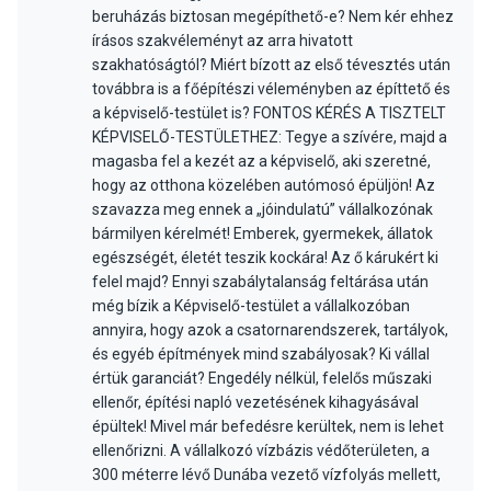
beruházás biztosan megépíthető-e? Nem kér ehhez
írásos szakvéleményt az arra hivatott
szakhatóságtól? Miért bízott az első tévesztés után
továbbra is a főépítészi véleményben az építtető és
a képviselő-testület is? FONTOS KÉRÉS A TISZTELT
KÉPVISELŐ-TESTÜLETHEZ: Tegye a szívére, majd a
magasba fel a kezét az a képviselő, aki szeretné,
hogy az otthona közelében autómosó épüljön! Az
szavazza meg ennek a „jóindulatú” vállalkozónak
bármilyen kérelmét! Emberek, gyermekek, állatok
egészségét, életét teszik kockára! Az ő kárukért ki
felel majd? Ennyi szabálytalanság feltárása után
még bízik a Képviselő-testület a vállalkozóban
annyira, hogy azok a csatornarendszerek, tartályok,
és egyéb építmények mind szabályosak? Ki vállal
értük garanciát? Engedély nélkül, felelős műszaki
ellenőr, építési napló vezetésének kihagyásával
épültek! Mivel már befedésre kerültek, nem is lehet
ellenőrizni. A vállalkozó vízbázis védőterületen, a
300 méterre lévő Dunába vezető vízfolyás mellett,