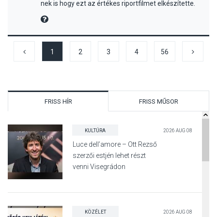
nek is hogy ezt az értékes riportfilmet elkészítette.
MIRE MONDTA
1
2
3
4
56
FRISS HÍR
FRISS MŰSOR
KULTÚRA
2026 AUG 08
Luce dell’amore – Ott Rezső
szerzői estjén lehet részt
venni Visegrádon
KÖZÉLET
2026 AUG 08