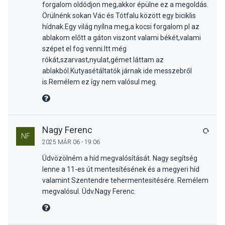
forgalom oldódjon meg,akkor épülne ez a megoldás.
Örülnénk sokan Vác és Tótfalu között egy biciklis
hídnak.Egy világ nyílna meg,a kocsi forgalom pl az
ablakom előtt a gáton viszont valami békét,valami
szépet el fog venni.Itt még
rókát,szarvast,nyulat,gémet láttam az
ablakból.Kutyasétáltatók járnak ide messzebről
is.Remélem ez így nem valósul meg.
MIRE MONDTA
Nagy Ferenc
VÁLA
NF
2025 MÁR 06 - 19:06
Üdvözölném a híd megvalósítását. Nagy segítség
lenne a 11-es út mentesítésének és a megyeri híd
valamint Szentendre tehermentesitésére. Remélem
megvalósul. Üdv.Nagy Ferenc.
MIRE MONDTA