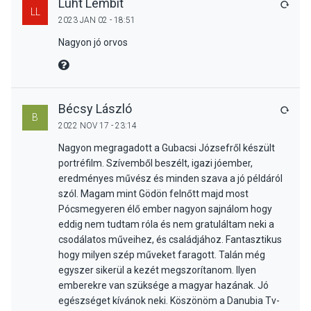
Luht Lembit
VÁLA
LL
2023 JAN 02 - 18:51
Nagyon jó orvos
MIRE MONDTA
Bécsy László
VÁLA
B
2022 NOV 17 - 23:14
Nagyon megragadott a Gubacsi Józsefről készült
portréfilm. Szívemből beszélt, igazi jóember,
eredményes művész és minden szava a jó példáról
szól. Magam mint Gödön felnőtt majd most
Pócsmegyeren élő ember nagyon sajnálom hogy
eddig nem tudtam róla és nem gratuláltam neki a
csodálatos műveihez, és családjához. Fantasztikus
hogy milyen szép műveket faragott. Talán még
egyszer sikerül a kezét megszorítanom. Ilyen
emberekre van szüksége a magyar hazának. Jó
egészséget kívánok neki. Köszönöm a Danubia Tv-