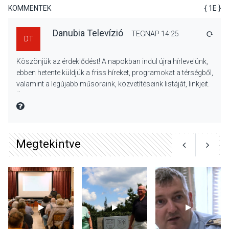
Majorban
KOMMENTEK
{ 1E }
Danubia Televízió
TEGNAP 14:25
VÁLA
DT
KULTÚRA
2026 AUG 06
Köszönjük az érdeklődést! A napokban indul újra hírlevelünk,
Színek, közösség és
ebben hetente küldjük a friss híreket, programokat a térségből,
hagyomány – kiállítás
valamint a legújabb műsoraink, közvetítéseink listáját, linkjeit.
nyitotta meg az idei Irány
Üdvözlettel: a Danubia Televízió csapata
Surány Fesztivált
MIRE MONDTA
KULTÚRA
2026 AUG 05
Megtekintve
Mordái folk-rock koncert
lesz a pilismaróti Duna-
parton
KULTÚRA
2026 AUG 05