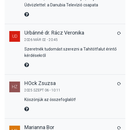
Üdvözlettel: a Danubia Televízió csapata
MIRE MONDTA
Urbánné dr. Rácz Veronika
VÁLA
UD
2026 MÁR 02 - 20:45
Szeretnék tudomást szerezni a Tahitótfalut érintő
kérdésekről
MIRE MONDTA
HOck Zsuzsa
VÁLA
HZ
2025 SZEPT 06 - 10:11
Köszönjük az összefoglalót!
MIRE MONDTA
Marianna Bor
VÁLA