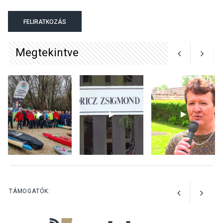
KÖZÉLET
2026 AUG 05
Szeptembertől emelkednek
FELIRATKOZÁS
a parkolási díjak
Szentendrén
Megtekintve
KÖZÉLET
2026 AUG 05
Nőtt a fontosabb nyári
gyümölcsök
termésmennyisége
KULTÚRA
2026 AUG 04
Bogdányban programokkal
TÁMOGATÓK:
teli búcsúhétvége lesz