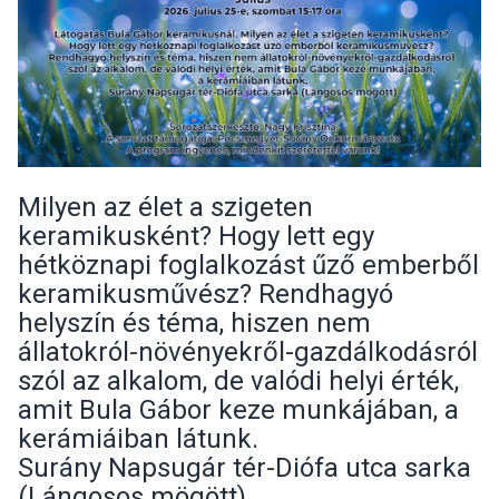
Milyen az élet a szigeten
keramikusként? Hogy lett egy
hétköznapi foglalkozást űző emberből
keramikusművész? Rendhagyó
helyszín és téma, hiszen nem
állatokról-növényekről-gazdálkodásról
szól az alkalom, de valódi helyi érték,
amit Bula Gábor keze munkájában, a
kerámiáiban látunk.
Surány Napsugár tér-Diófa utca sarka
(Lángosos mögött)