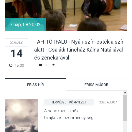
7 nap, 08:20:01
TAHITÓTFALU - Nyári szín-esték a szín
2026 AUG
alatt - Családi táncház Kálna Natáliával
14
és zenekarával
0
18:00
FRISS HÍR
FRISS MŰSOR
TERMÉSZETI KÖRNYEZET
2026 AUG 07
A napokban is nő a
talajközeli ózonmennyiség