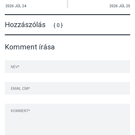
könyvének bemutatója
Éva Trió koncertje
2026 JÚL 24
2026 JÚL 25
Hozzászólás
{ 0 }
Komment írása