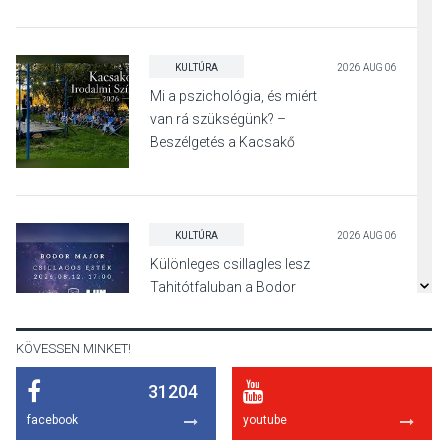
KULTÚRA
2026 AUG 06
Mi a pszichológia, és miért
van rá szükségünk? –
Beszélgetés a Kacsakő
Irodalmi Színpadon
KULTÚRA
2026 AUG 06
Különleges csillagles lesz
Tahitótfaluban a Bodor
Majorban
KÖVESSEN MINKET!
31204
KULTÚRA
2026 AUG 06
facebook
youtube
Színek, közösség és