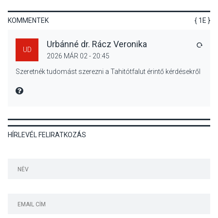
hagyomány – kiállítás
nyitotta meg az idei Irány
KOMMENTEK
{ 1E }
Surány Fesztivált
Urbánné dr. Rácz Veronika
VÁLA
UD
2026 MÁR 02 - 20:45
KULTÚRA
2026 AUG 05
Szeretnék tudomást szerezni a Tahitótfalut érintő kérdésekről
Mordái folk-rock koncert
lesz a pilismaróti Duna-
MIRE MONDTA
parton
HÍRLEVÉL FELIRATKOZÁS
KULTÚRA
2026 AUG 05
Különleges nyári élményt
kínálnak a szabadtéri
előadások a Skanzenben