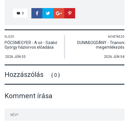
0
ELŐZŐ
KÖVETKEZŐ
PÓCSMEGYER - A só - Szabó
DUNABOGDÁNY - Trianoni
György háziorvos előadása
megemlékezés
2026 JÚN 03
2026 JÚN 04
Hozzászólás
{ 0 }
Komment írása