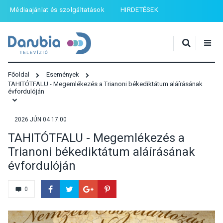
Médiaajánlat és szolgáltatások
HIRDETÉSEK
Főoldal
Események
TAHITÓTFALU - Megemlékezés a Trianoni békediktátum aláírásának
évfordulóján
2026 JÚN 04 17:00
TAHITÓTFALU - Megemlékezés a
Trianoni békediktátum aláírásának
évfordulóján
0