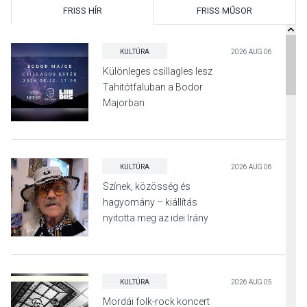
FRISS HÍR
FRISS MŰSOR
KULTÚRA
2026 AUG 06
Különleges csillagles lesz
Tahitótfaluban a Bodor
Majorban
KULTÚRA
2026 AUG 06
Színek, közösség és
hagyomány – kiállítás
nyitotta meg az idei Irány
Surány Fesztivált
KULTÚRA
2026 AUG 05
Mordái folk-rock koncert