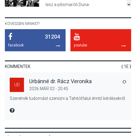
lesz a pilismaróti Duna-
parton
KÖVESSEN MINKET!
31204
KULTÚRA
2026 AUG 05
facebook
youtube
Különleges nyári élményt
kínálnak a szabadtéri
előadások a Skanzenben
KOMMENTEK
{ 1E }
Urbánné dr. Rácz Veronika
VÁLA
UD
2026 MÁR 02 - 20:45
KÖZÉLET
2026 AUG 05
Szeretnék tudomást szerezni a Tahitótfalut érintő kérdésekről
Szeptembertől emelkednek
a parkolási díjak
MIRE MONDTA
Szentendrén