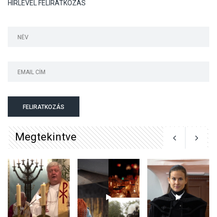
HÍRLEVÉL FELIRATKOZÁS
KÖZÉLET
2026 AUG 05
Nőtt a fontosabb nyári
gyümölcsök
termésmennyisége
KULTÚRA
2026 AUG 04
Bogdányban programokkal
FELIRATKOZÁS
teli búcsúhétvége lesz
Megtekintve
KÖZÉLET
2026 AUG 04
Jótékonysági
tanszergyűjtés lesz
Szigetmonostoron