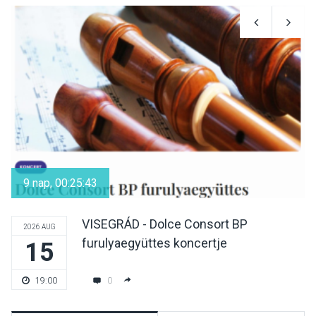
9 nap, 00:25:42
VISEGRÁD - Dolce Consort BP
2026 AUG
furulyaegyüttes koncertje
15
0
19:00