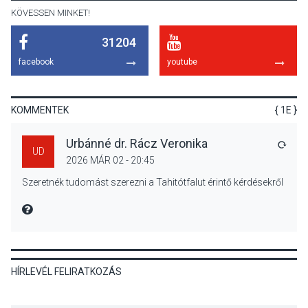
Surány Fesztivált
KÖVESSEN MINKET!
31204
KULTÚRA
2026 AUG 05
facebook
youtube
Mordái folk-rock koncert
lesz a pilismaróti Duna-
parton
KOMMENTEK
{ 1E }
Urbánné dr. Rácz Veronika
VÁLA
UD
2026 MÁR 02 - 20:45
KULTÚRA
2026 AUG 05
Szeretnék tudomást szerezni a Tahitótfalut érintő kérdésekről
Különleges nyári élményt
kínálnak a szabadtéri
MIRE MONDTA
előadások a Skanzenben
HÍRLEVÉL FELIRATKOZÁS
KÖZÉLET
2026 AUG 05
Szeptembertől emelkednek