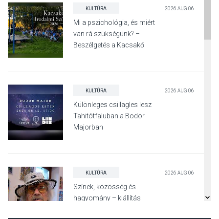
KULTÚRA
2026 AUG 06
Mi a pszichológia, és miért
van rá szükségünk? –
Beszélgetés a Kacsakő
Irodalmi Színpadon
KULTÚRA
2026 AUG 06
Különleges csillagles lesz
Tahitótfaluban a Bodor
Majorban
KULTÚRA
2026 AUG 06
Színek, közösség és
hagyomány – kiállítás
nyitotta meg az idei Irány