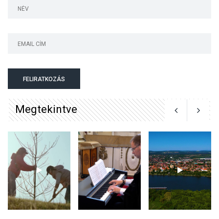
a parkolási díjak
Szentendrén
KÖZÉLET
2026 AUG 05
Nőtt a fontosabb nyári
FELIRATKOZÁS
gyümölcsök
termésmennyisége
Megtekintve
KULTÚRA
2026 AUG 04
Bogdányban programokkal
teli búcsúhétvége lesz