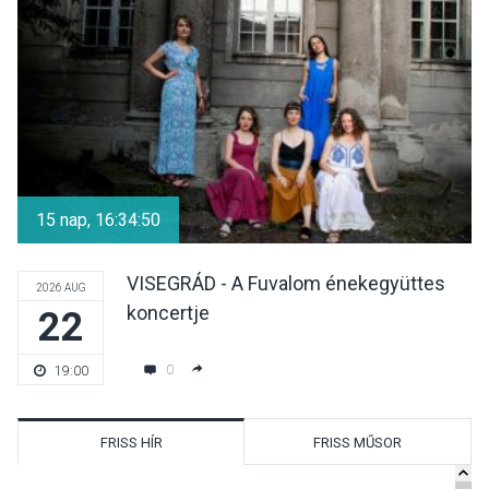
15 nap, 16:34:50
VISEGRÁD - A Fuvalom énekegyüttes
2026 AUG
koncertje
22
0
19:00
FRISS HÍR
FRISS MŰSOR