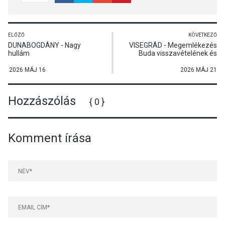
ELŐZŐ
KÖVETKEZŐ
DUNABOGDÁNY - Nagy
VISEGRÁD - Megemlékezés
hullám
Buda visszavételének és
Görgei Artúr honvédtábornok
halálának évfordulóján
2026 MÁJ 16
2026 MÁJ 21
Hozzászólás
{ 0 }
Komment írása