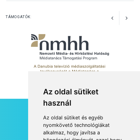
KÖZÉLET
2026 AUG 04
Jótékonysági
TÁMOGATÓK:
tanszergyűjtés lesz
Szigetmonostoron
KÖZÉLET
2026 AUG 04
Megújulnak Szentendre
játszóterei
Az oldal sütiket
használ
TERMÉSZETI KÖRNYEZET
2026 AUG 04
HÍRLEVÉL
Az oldal sütiket és egyéb
Kánikulában még
RSS
nyomkövető technológiákat
veszélyesebbek a
alkalmaz, hogy javítsa a
JOGI NYILATKOZAT
kullancsok