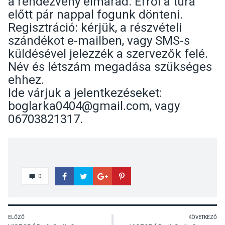
a rendezvény elmarad. Erről a túra
előtt pár nappal fogunk dönteni.
Regisztráció: kérjük, a részvételi
szándékot e-mailben, vagy SMS-s
küldésével jelezzék a szervezők felé.
Név és létszám megadása szükséges
ehhez.
Ide várjuk a jelentkezéseket:
boglarka0404@gmail.com, vagy
06703821317.
0
ELŐZŐ
KÖVETKEZŐ