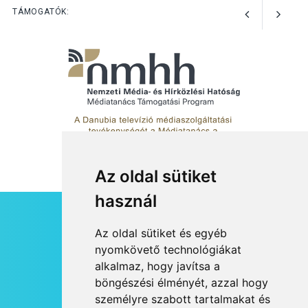
Majorban
TÁMOGATÓK:
KULTÚRA
2026 AUG 06
Színek, közösség és
hagyomány – kiállítás
nyitotta meg az idei Irány
Surány Fesztivált
Az oldal sütiket
KULTÚRA
2026 AUG 05
használ
Mordái folk-rock koncert
lesz a pilismaróti Duna-
HÍRLEVÉL
Az oldal sütiket és egyéb
parton
RSS
nyomkövető technológiákat
alkalmaz, hogy javítsa a
JOGI NYILATKOZAT
böngészési élményét, azzal hogy
KAPCSOLAT
személyre szabott tartalmakat és
KULTÚRA
2026 AUG 05
OLDALTÉRKÉP