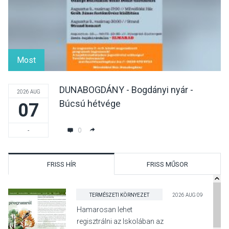
Most
DUNABOGDÁNY - Bogdányi nyár -
2026 AUG
Búcsú hétvége
07
0
-
FRISS HÍR
FRISS MŰSOR
TERMÉSZETI KÖRNYEZET
2026 AUG 09
Hamarosan lehet
regisztrálni az Iskolában az