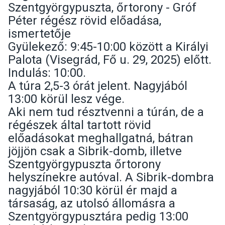
Szentgyörgypuszta, őrtorony - Gróf
Péter régész rövid előadása,
ismertetője
Gyülekező: 9:45-10:00 között a Királyi
Palota (Visegrád, Fő u. 29, 2025) előtt.
Indulás: 10:00.
A túra 2,5-3 órát jelent. Nagyjából
13:00 körül lesz vége.
Aki nem tud résztvenni a túrán, de a
régészek által tartott rövid
előadásokat meghallgatná, bátran
jöjjön csak a Sibrik-domb, illetve
Szentgyörgypuszta őrtorony
helyszínekre autóval. A Sibrik-dombra
nagyjából 10:30 körül ér majd a
társaság, az utolsó állomásra a
Szentgyörgypusztára pedig 13:00