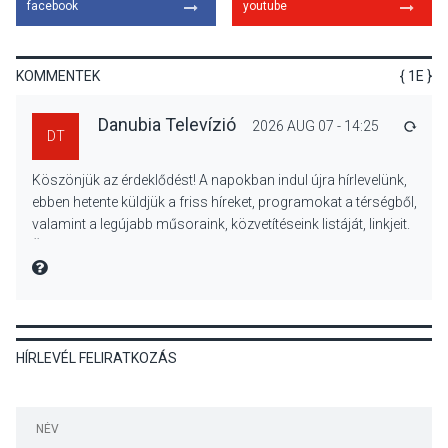
facebook
youtube
Felhívás a gyermekek
fokozott védelmére a nyári
hőségben
KOMMENTEK
{ 1E }
Danubia Televízió
2026 AUG 07 - 14:25
VÁLA
DT
KULTÚRA
2026 AUG 07
Köszönjük az érdeklődést! A napokban indul újra hírlevelünk,
Reneszánsz dallamok
ebben hetente küldjük a friss híreket, programokat a térségből,
csendülnek fel a visegrádi
valamint a legújabb műsoraink, közvetítéseink listáját, linkjeit.
Királyi Palota
Üdvözlettel: a Danubia Televízió csapata
díszudvarában
MIRE MONDTA
KULTÚRA
2026 AUG 07
Dunavirág Ünnep Verőcén –
HÍRLEVÉL FELIRATKOZÁS
két nap a Duna élővilágának
jegyében