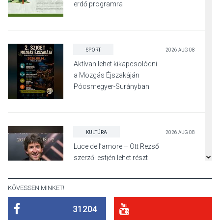
erdő programra
SPORT
2026 AUG 08
Aktívan lehet kikapcsolódni
a Mozgás Éjszakáján
Pócsmegyer-Surányban
KULTÚRA
2026 AUG 08
Luce dell’amore – Ott Rezső
szerzői estjén lehet részt
venni Visegrádon
KÖVESSEN MINKET!
31204
KÖZÉLET
2026 AUG 08