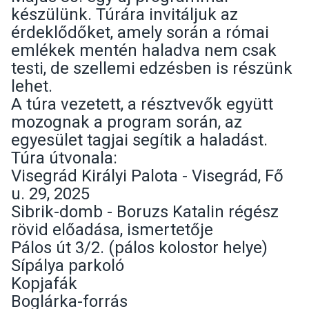
készülünk. Túrára invitáljuk az
érdeklődőket, amely során a római
emlékek mentén haladva nem csak
testi, de szellemi edzésben is részünk
lehet.
A túra vezetett, a résztvevők együtt
mozognak a program során, az
egyesület tagjai segítik a haladást.
Túra útvonala:
Visegrád Királyi Palota - Visegrád, Fő
u. 29, 2025
Sibrik-domb - Boruzs Katalin régész
rövid előadása, ismertetője
Pálos út 3/2. (pálos kolostor helye)
Sípálya parkoló
Kopjafák
Boglárka-forrás