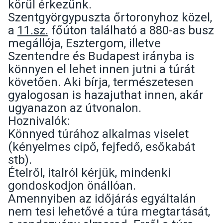
körül érkezünk.
Szentgyörgypuszta őrtoronyhoz közel,
a
11.sz.
főúton található a 880-as busz
megállója, Esztergom, illetve
Szentendre és Budapest irányba is
könnyen el lehet innen jutni a túrát
követően. Aki bírja, természetesen
gyalogosan is hazajuthat innen, akár
ugyanazon az útvonalon.
Hoznivalók:
Könnyed túrához alkalmas viselet
(kényelmes cipő, fejfedő, esőkabát
stb).
Ételről, italról kérjük, mindenki
gondoskodjon önállóan.
Amennyiben az időjárás egyáltalán
nem tesi lehetővé a túra megtartását,