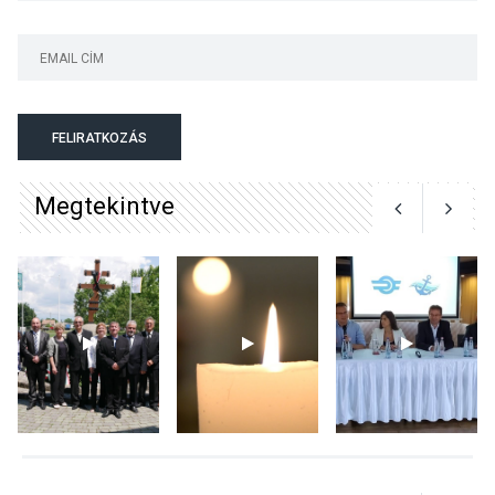
TERMÉSZETI KÖRNYEZET
2026 AUG 07
A napokban is nő a
talajközeli ózonmennyiség
FELIRATKOZÁS
Megtekintve
KULTÚRA
2026 AUG 06
Mi a pszichológia, és miért
van rá szükségünk? –
Beszélgetés a Kacsakő
Irodalmi Színpadon
KULTÚRA
2026 AUG 06
Különleges csillagles lesz
Tahitótfaluban a Bodor