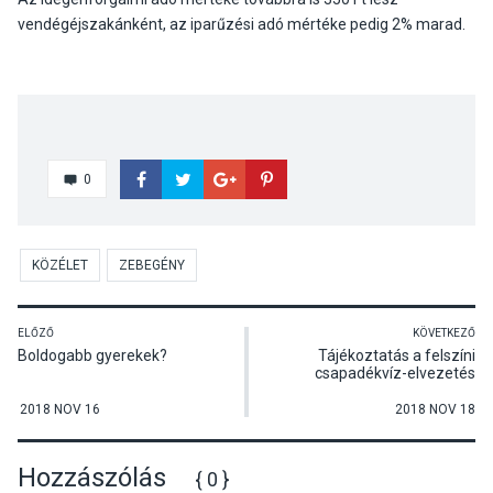
vendégéjszakánként, az iparűzési adó mértéke pedig 2% marad.
0
KÖZÉLET
ZEBEGÉNY
ELŐZŐ
KÖVETKEZŐ
Boldogabb gyerekek?
Tájékoztatás a felszíni
csapadékvíz-elvezetés
kivitelezéséről
2018 NOV 16
2018 NOV 18
Hozzászólás
{ 0 }