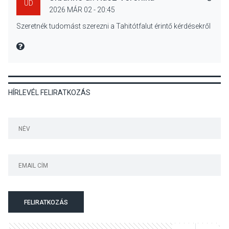
UD
2026 MÁR 02 - 20:45
KULTÚRA
2026 AUG 04
Szeretnék tudomást szerezni a Tahitótfalut érintő kérdésekről
Bogdányban programokkal
teli búcsúhétvége lesz
MIRE MONDTA
HÍRLEVÉL FELIRATKOZÁS
KÖZÉLET
2026 AUG 04
Jótékonysági
tanszergyűjtés lesz
Szigetmonostoron
KÖZÉLET
2026 AUG 04
Megújulnak Szentendre
FELIRATKOZÁS
játszóterei