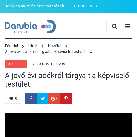
Médiaajánlat és szolgáltatások
HIRDETÉSEK
Főoldal
Hírek
Közélet
A jövő évi adókról tárgyalt a képviselő-testület
KÖZÉLET
2018 NOV 17 15:39
A jövő évi adókról tárgyalt a képviselő-
testület
0