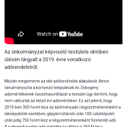
Az önkormányzat képviselő-testülete októberi
ülésén tárgyalt a 2019. évre vonatkozó
adórendeletről.
Miután megismerte az idei adóbevételek alakulását, illetve
tanulmányozta a környező települések és Zebegény
adómértékeinek összehasonlítását a testület úgy döntött, hogy
nem változtat az előző évi adómértéken. Ez azt jelenti, hogy
2019-ben 350 forint lesz az építményadó négyzetméterenként a
lakóépületek esetében, gépjárműtároló után 100, üdülőépület
után pdig 750 forint lesz a négyzetméterenként fizetendő adó.
Az idegenforgalmi adó mértéke továbbra is 350 Ft lesz