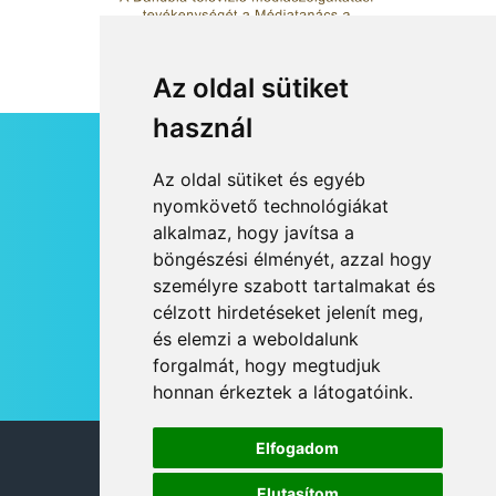
Az oldal sütiket
használ
HÍRLEVÉL
Az oldal sütiket és egyéb
RSS
nyomkövető technológiákat
alkalmaz, hogy javítsa a
JOGI NYILATKOZAT
böngészési élményét, azzal hogy
KAPCSOLAT
személyre szabott tartalmakat és
OLDALTÉRKÉP
célzott hirdetéseket jelenít meg,
IMPRESSZUM
és elemzi a weboldalunk
HÍR BEKÜLDÉSE
forgalmát, hogy megtudjuk
honnan érkeztek a látogatóink.
Elfogadom
© 2026 DANUBIA TV
Elutasítom