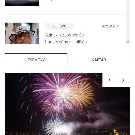
KULTÚRA
2026 AUG 06
Színek, közösség és
hagyomány – kiállítás
nyitotta meg az idei Irány
Surány Fesztivált
ESEMÉNY
NAPTÁR
KULTÚRA
2026 AUG 05
Mordái folk-rock koncert
lesz a pilismaróti Duna-
parton
KULTÚRA
2026 AUG 05