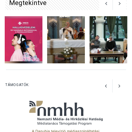
Megtekintve
TERMÉSZETI KÖRNYEZET
2026 AUG 04
Kánikulában még
veszélyesebbek a
kullancsok
KULTÚRA
2026 AUG 03
Art Week: egy hét a
TÁMOGATÓK:
művészetek jegyében
Esztergomban