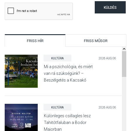
KÜLDÉS
FRISS HÍR
FRISS MŰSOR
KULTÚRA
2026 AUG 06
Mi a pszichológia, és miért
van rá szükségünk? –
Beszélgetés a Kacsakő
Irodalmi Színpadon
KULTÚRA
2026 AUG 06
Különleges csillagles lesz
Tahitótfaluban a Bodor
Majorban