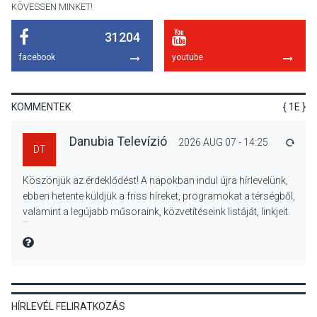
KÖVESSEN MINKET!
31204
KÖZÉLET
2026 AUG 08
facebook
youtube
Felhívás a gyermekek
fokozott védelmére a nyári
hőségben
KOMMENTEK
{ 1E }
Danubia Televízió
2026 AUG 07 - 14:25
VÁLA
DT
KULTÚRA
2026 AUG 07
Köszönjük az érdeklődést! A napokban indul újra hírlevelünk,
Reneszánsz dallamok
ebben hetente küldjük a friss híreket, programokat a térségből,
csendülnek fel a visegrádi
valamint a legújabb műsoraink, közvetítéseink listáját, linkjeit.
Királyi Palota
Üdvözlettel: a Danubia Televízió csapata
díszudvarában
MIRE MONDTA
KULTÚRA
2026 AUG 07
HÍRLEVÉL FELIRATKOZÁS
Dunavirág Ünnep Verőcén –