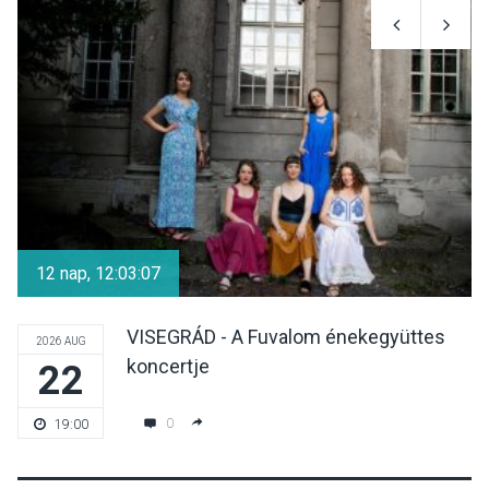
TERMÉSZETI KÖRNYEZET
2026 AUG 09
Hamarosan lehet
regisztrálni az Iskolában az
erdő programra
SPORT
2026 AUG 08
Aktívan lehet kikapcsolódni
a Mozgás Éjszakáján
12 nap, 12:03:07
Pócsmegyer-Surányban
VISEGRÁD - A Fuvalom énekegyüttes
2026 AUG
koncertje
22
KULTÚRA
2026 AUG 08
Luce dell’amore – Ott Rezső
0
19:00
szerzői estjén lehet részt
venni Visegrádon