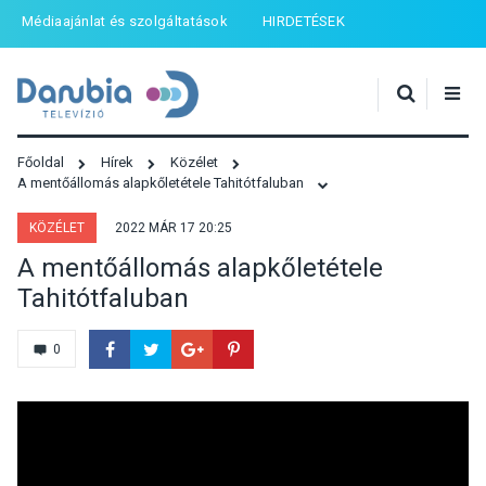
Médiaajánlat és szolgáltatások
HIRDETÉSEK
Főoldal
Hírek
Közélet
A mentőállomás alapkőletétele Tahitótfaluban
KÖZÉLET
2022 MÁR 17 20:25
A mentőállomás alapkőletétele
Tahitótfaluban
0