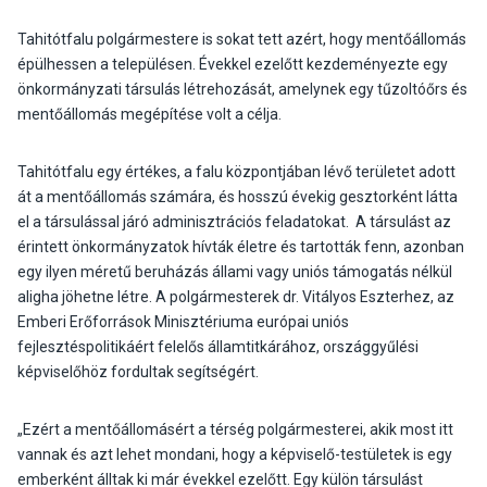
Tahitótfalu polgármestere is sokat tett azért, hogy mentőállomás
épülhessen a településen. Évekkel ezelőtt kezdeményezte egy
önkormányzati társulás létrehozását, amelynek egy tűzoltóőrs és
mentőállomás megépítése volt a célja.
Tahitótfalu egy értékes, a falu központjában lévő területet adott
át a mentőállomás számára, és hosszú évekig gesztorként látta
el a társulással járó adminisztrációs feladatokat. A társulást az
érintett önkormányzatok hívták életre és tartották fenn, azonban
egy ilyen méretű beruházás állami vagy uniós támogatás nélkül
aligha jöhetne létre. A polgármesterek dr. Vitályos Eszterhez, az
Emberi Erőforrások Minisztériuma európai uniós
fejlesztéspolitikáért felelős államtitkárához, országgyűlési
képviselőhöz fordultak segítségért.
„Ezért a mentőállomásért a térség polgármesterei, akik most itt
vannak és azt lehet mondani, hogy a képviselő-testületek is egy
emberként álltak ki már évekkel ezelőtt. Egy külön társulást