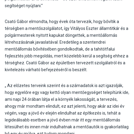
segítséget nyújtani.”
Csató Gábor elmondta, hogy évek óta tervezik, hogy bővítik a
térségben a mentőszolgálatot, így Vitályos Eszter államtitkár és a
polgármesterek nyitott kapukat döngettek, a mentőállomás
létrehozásának javaslatával. Eredetileg a szentendrei
mentőállomás bővítésében gondolkodtak, de a tahitótfalui
fejlesztés jobb megoldás, mert közelebb kerül a segítség ehhez a
térséghez. Csató Gábor az épületben tervezett szolgálatról és a
kivitelezés várható befejezéséről is beszélt.
„ Az előzetes terveink szerint és a számadatok is azt igazolják,
hogy egyelőre egy vagy kettő olyan mentőegységet telepítünk ide,
ami napi 24 órában látja el a környék lakosságát, a tervezés,
ahogy már mondtam elindult, ez azt jelenti, hogy akár az idei év
végén, vagy a jövő év elején elindulhat az építkezés is, tehát a
legideálisabb esetben a jövő évben már itt egy mentőállomás
létesülhet és innen már indulhatnak a mentőautók is gyakorlatilag
bő egy év múlva, ezt tudom mondani.