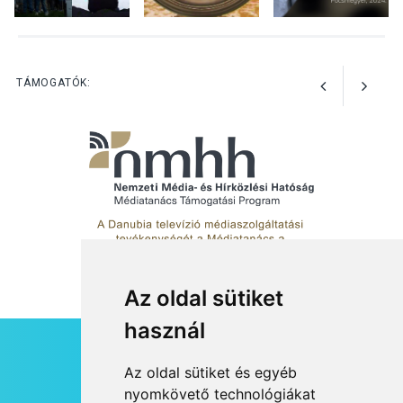
KULTÚRA
2026 AUG 06
Különleges csillagles lesz
Tahitótfaluban a Bodor
Majorban
TÁMOGATÓK:
Az oldal sütiket
használ
HÍRLEVÉL
Az oldal sütiket és egyéb
RSS
nyomkövető technológiákat