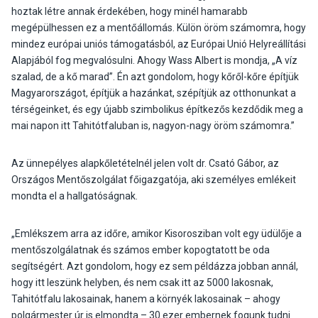
hoztak létre annak érdekében, hogy minél hamarabb
megépülhessen ez a mentőállomás. Külön öröm számomra, hogy
mindez európai uniós támogatásból, az Európai Unió Helyreállítási
Alapjából fog megvalósulni. Ahogy Wass Albert is mondja, „A víz
szalad, de a kő marad”. Én azt gondolom, hogy kőről-kőre építjük
Magyarországot, építjük a hazánkat, szépítjük az otthonunkat a
térségeinket, és egy újabb szimbolikus építkezős kezdődik meg a
mai napon itt Tahitótfaluban is, nagyon-nagy öröm számomra.”
Az ünnepélyes alapkőletételnél jelen volt dr. Csató Gábor, az
Országos Mentőszolgálat főigazgatója, aki személyes emlékeit
mondta el a hallgatóságnak.
„Emlékszem arra az időre, amikor Kisorosziban volt egy üdülője a
mentőszolgálatnak és számos ember kopogtatott be oda
segítségért. Azt gondolom, hogy ez sem példázza jobban annál,
hogy itt leszünk helyben, és nem csak itt az 5000 lakosnak,
Tahitótfalu lakosainak, hanem a környék lakosainak – ahogy
polgármester úr is elmondta – 30 ezer embernek fogunk tudni