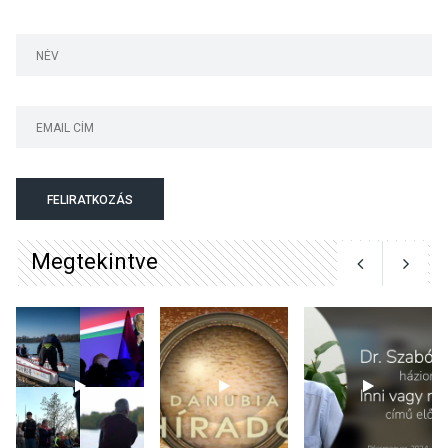
két nap a Duna élővilágának
jegyében
TERMÉSZETI KÖRNYEZET
2026 AUG 07
A napokban is nő a
talajközeli ózonmennyiség
FELIRATKOZÁS
Megtekintve
KULTÚRA
2026 AUG 06
Mi a pszichológia, és miért
van rá szükségünk? –
Beszélgetés a Kacsakő
Irodalmi Színpadon