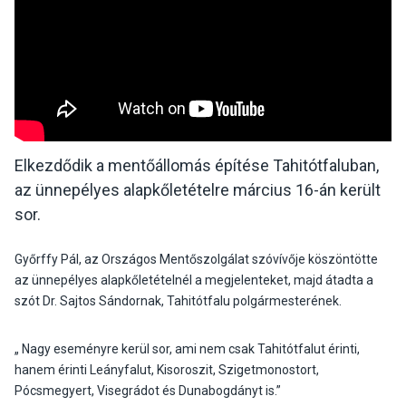
Elkezdődik a mentőállomás építése Tahitótfaluban,
az ünnepélyes alapkőletételre március 16-án került
sor.
Győrffy Pál, az Országos Mentőszolgálat szóvívője köszöntötte
az ünnepélyes alapkőletételnél a megjelenteket, majd átadta a
szót Dr. Sajtos Sándornak, Tahitótfalu polgármesterének.
„ Nagy eseményre kerül sor, ami nem csak Tahitótfalut érinti,
hanem érinti Leányfalut, Kisoroszit, Szigetmonostort,
Pócsmegyert, Visegrádot és Dunabogdányt is.”