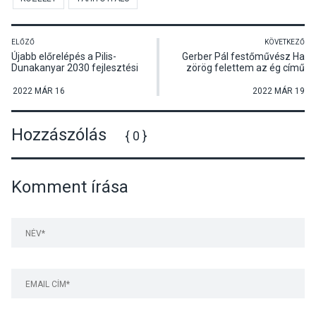
ELŐZŐ
KÖVETKEZŐ
Újabb előrelépés a Pilis-
Gerber Pál festőművész Ha
Dunakanyar 2030 fejlesztési
zörög felettem az ég című
stratégia megvalósításáért
kiállításának megnyitója
Dunabogdányban
2022 MÁR 16
2022 MÁR 19
Hozzászólás
{ 0 }
Komment írása