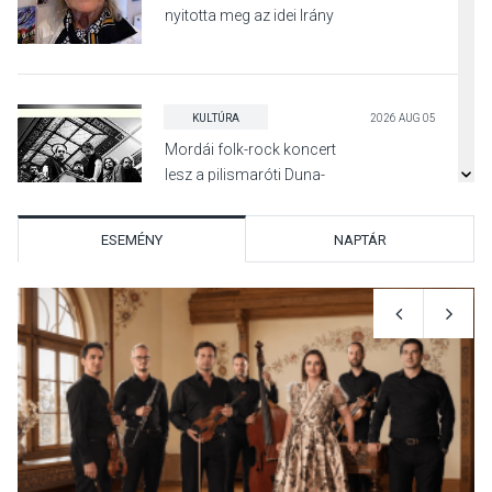
nyitotta meg az idei Irány
Surány Fesztivált
KULTÚRA
2026 AUG 05
Mordái folk-rock koncert
lesz a pilismaróti Duna-
parton
ESEMÉNY
NAPTÁR
KULTÚRA
2026 AUG 05
Különleges nyári élményt
kínálnak a szabadtéri
előadások a Skanzenben
KÖZÉLET
2026 AUG 05