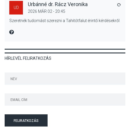
Urbánné dr. Rácz Veronika
VÁLA
UD
2026 MÁR 02 - 20:45
KÖZÉLET
2026 AUG 04
Szeretnék tudomást szerezni a Tahitótfalut érintő kérdésekről
Jótékonysági
tanszergyűjtés lesz
MIRE MONDTA
Szigetmonostoron
HÍRLEVÉL FELIRATKOZÁS
KÖZÉLET
2026 AUG 04
Megújulnak Szentendre
játszóterei
TERMÉSZETI KÖRNYEZET
2026 AUG 04
Kánikulában még
FELIRATKOZÁS
veszélyesebbek a