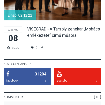
Szeptembertől emelkednek
a parkolási díjak
2 nap, 02:12:21
Szentendrén
VISEGRÁD - A Tarsoly zenekar „Mohács
2026 AUG
emlékezete” című műsora
08
KÖZÉLET
2026 AUG 05
Nőtt a fontosabb nyári
0
20:00
gyümölcsök
termésmennyisége
KÖVESSEN MINKET!
31204
KULTÚRA
2026 AUG 04
facebook
youtube
Bogdányban programokkal
teli búcsúhétvége lesz
KOMMENTEK
{ 1E }