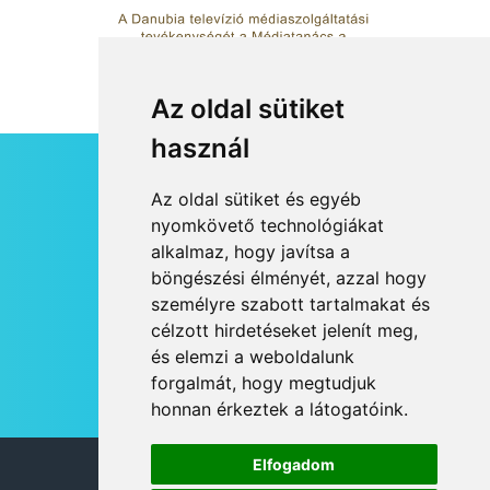
Az oldal sütiket
használ
HÍRLEVÉL
Az oldal sütiket és egyéb
RSS
nyomkövető technológiákat
alkalmaz, hogy javítsa a
JOGI NYILATKOZAT
böngészési élményét, azzal hogy
KAPCSOLAT
személyre szabott tartalmakat és
OLDALTÉRKÉP
célzott hirdetéseket jelenít meg,
IMPRESSZUM
és elemzi a weboldalunk
HÍR BEKÜLDÉSE
forgalmát, hogy megtudjuk
honnan érkeztek a látogatóink.
Elfogadom
© 2026 DANUBIA TV