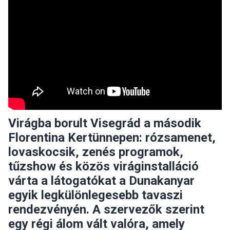
Virágba borult Visegrád a második
Florentina Kertünnepen: rózsamenet,
lovaskocsik, zenés programok,
tűzshow és közös viráginstalláció
várta a látogatókat a Dunakanyar
egyik legkülönlegesebb tavaszi
rendezvényén. A szervezők szerint
egy régi álom vált valóra, amely