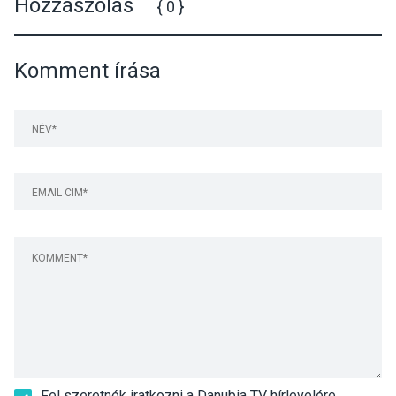
Hozzászólás
{ 0 }
Komment írása
Fel szeretnék iratkozni a Danubia TV hírlevelére