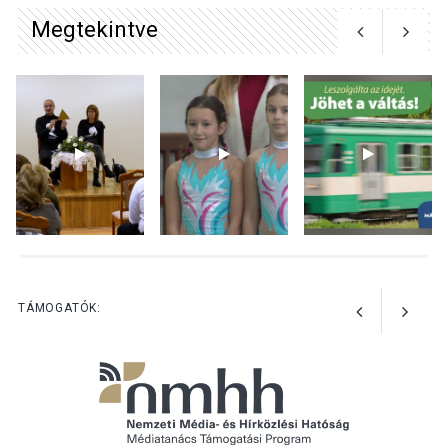
kullancsok
Megtekintve
KULTÚRA
2026 AUG 03
Art Week: egy hét a
művészetek jegyében
Esztergomban
KULTÚRA
2026 AUG 03
A kimondatlan üzenetek
TÁMOGATÓK:
nyomában – Ingyenes
metakommunikációs
foglalkozások Szentendrén