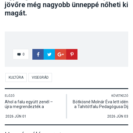
jövőre még nagyobb ünneppé nőheti ki
magát.
0
KULTÚRA
VISEGRÁD
ELŐZŐ
KÖVETKEZŐ
Ahol a falu együtt zenél –
Bötkösné Molnár Éva lett idén
újra megrendezték a
a Tahitótfalu Pedagógusa Díj
Pünkösdi Klangot
kitüntetettje
Dunabogdányban
2026 JÚN 01
2026 JÚN 03