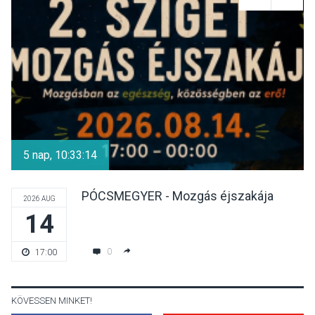
Felhívás a gyermekek
fokozott védelmére a nyári
hőségben
KULTÚRA
2026 AUG 07
Reneszánsz dallamok
csendülnek fel a visegrádi
5 nap, 10:33:13
Királyi Palota
díszudvarában
PÓCSMEGYER - Mozgás éjszakája
2026 AUG
14
KULTÚRA
2026 AUG 07
Dunavirág Ünnep Verőcén –
0
17:00
két nap a Duna élővilágának
jegyében
KÖVESSEN MINKET!