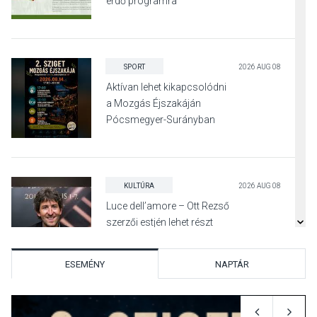
erdő programra
SPORT
2026 AUG 08
Aktívan lehet kikapcsolódni
a Mozgás Éjszakáján
Pócsmegyer-Surányban
KULTÚRA
2026 AUG 08
Luce dell’amore – Ott Rezső
szerzői estjén lehet részt
venni Visegrádon
ESEMÉNY
NAPTÁR
KÖZÉLET
2026 AUG 08