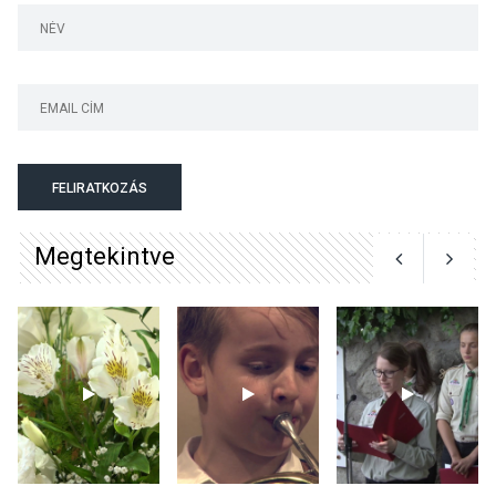
Majorban
KULTÚRA
2026 AUG 06
Színek, közösség és
hagyomány – kiállítás
nyitotta meg az idei Irány
FELIRATKOZÁS
Surány Fesztivált
Megtekintve
KULTÚRA
2026 AUG 05
Mordái folk-rock koncert
lesz a pilismaróti Duna-
parton
KULTÚRA
2026 AUG 05