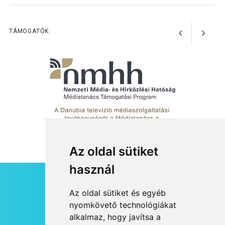
Különleges nyári élményt
kínálnak a szabadtéri
előadások a Skanzenben
TÁMOGATÓK:
Az oldal sütiket
használ
HÍRLEVÉL
Az oldal sütiket és egyéb
RSS
nyomkövető technológiákat
alkalmaz, hogy javítsa a
JOGI NYILATKOZAT