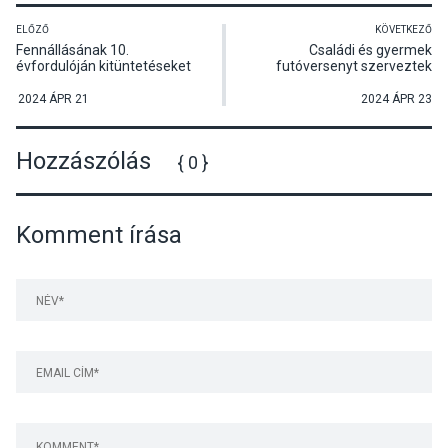
ELŐZŐ
KÖVETKEZŐ
Fennállásának 10.
Családi és gyermek
évfordulóján kitüntetéseket
futóversenyt szerveztek
adott át a dunabogdányi
Visegrádon
Esterházy János Társaság
2024 ÁPR 21
2024 ÁPR 23
Hozzászólás
{ 0 }
Komment írása