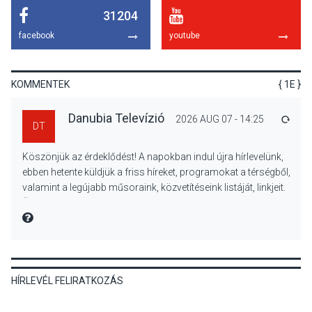
31204
TERMÉSZETI KÖRNYEZET
2026 AUG 07
facebook
youtube
A napokban is nő a
talajközeli ózonmennyiség
KOMMENTEK
{ 1E }
Danubia Televízió
2026 AUG 07 - 14:25
VÁLA
DT
KULTÚRA
2026 AUG 06
Köszönjük az érdeklődést! A napokban indul újra hírlevelünk,
Mi a pszichológia, és miért
ebben hetente küldjük a friss híreket, programokat a térségből,
van rá szükségünk? –
valamint a legújabb műsoraink, közvetítéseink listáját, linkjeit.
Beszélgetés a Kacsakő
Üdvözlettel: a Danubia Televízió csapata
Irodalmi Színpadon
MIRE MONDTA
KULTÚRA
2026 AUG 06
HÍRLEVÉL FELIRATKOZÁS
Különleges csillagles lesz
Tahitótfaluban a Bodor