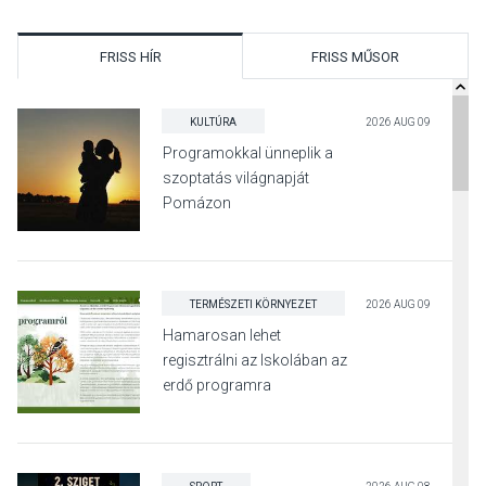
FRISS HÍR
FRISS MŰSOR
KULTÚRA
2026 AUG 09
Programokkal ünneplik a
szoptatás világnapját
Pomázon
TERMÉSZETI KÖRNYEZET
2026 AUG 09
Hamarosan lehet
regisztrálni az Iskolában az
erdő programra