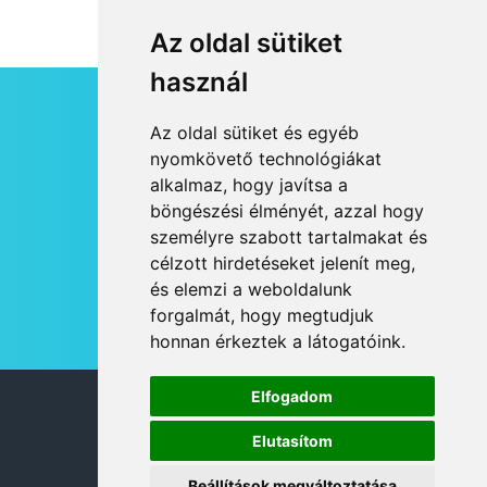
Az oldal sütiket
használ
HÍRLEVÉL
Az oldal sütiket és egyéb
RSS
nyomkövető technológiákat
alkalmaz, hogy javítsa a
JOGI NYILATKOZAT
böngészési élményét, azzal hogy
KAPCSOLAT
személyre szabott tartalmakat és
OLDALTÉRKÉP
célzott hirdetéseket jelenít meg,
IMPRESSZUM
és elemzi a weboldalunk
HÍR BEKÜLDÉSE
forgalmát, hogy megtudjuk
honnan érkeztek a látogatóink.
Elfogadom
© 2026 DANUBIA TV
Elutasítom
Beállítások megváltoztatása