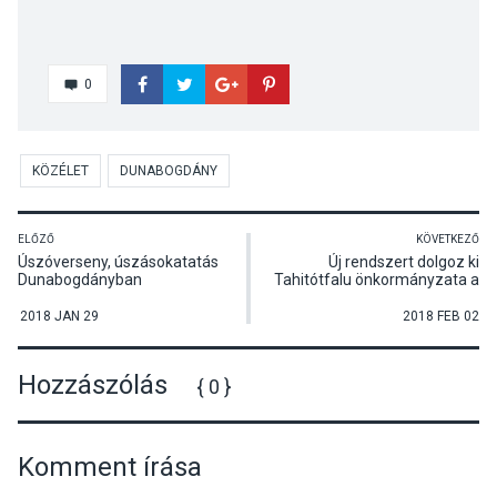
0
KÖZÉLET
DUNABOGDÁNY
ELŐZŐ
KÖVETKEZŐ
Úszóverseny, úszásokatatás
Új rendszert dolgoz ki
Dunabogdányban
Tahitótfalu önkormányzata a
hóeltakarításra
2018 JAN 29
2018 FEB 02
Hozzászólás
{ 0 }
Komment írása