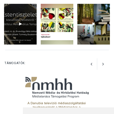
KULTÚRA
2026 AUG 06
Színek, közösség és
hagyomány – kiállítás
nyitotta meg az idei Irány
Surány Fesztivált
KULTÚRA
2026 AUG 05
Mordái folk-rock koncert
lesz a pilismaróti Duna-
parton
TÁMOGATÓK: