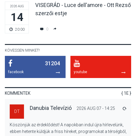
VISEGRÁD - Luce dell'amore - Ott Rezső
2026 AUG
szerzői estje
14
KULTÚRA
2026 AUG 07
Reneszánsz dallamok
0
20:00
csendülnek fel a visegrádi
Királyi Palota
díszudvarában
KÖVESSEN MINKET!
31204
KULTÚRA
2026 AUG 07
facebook
youtube
Dunavirág Ünnep Verőcén –
két nap a Duna élővilágának
jegyében
KOMMENTEK
{ 1E }
Danubia Televízió
2026 AUG 07 - 14:25
VÁLA
DT
TERMÉSZETI KÖRNYEZET
2026 AUG 07
Köszönjük az érdeklődést! A napokban indul újra hírlevelünk,
A napokban is nő a
ebben hetente küldjük a friss híreket, programokat a térségből,
talajközeli ózonmennyiség