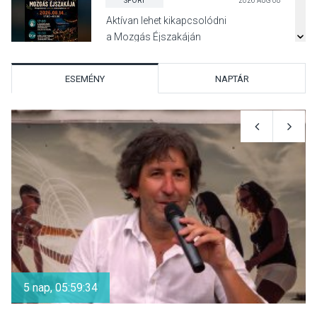
SPORT
2026 AUG 08
Aktívan lehet kikapcsolódni
a Mozgás Éjszakáján
Pócsmegyer-Surányban
ESEMÉNY
NAPTÁR
KULTÚRA
2026 AUG 08
Luce dell’amore – Ott Rezső
szerzői estjén lehet részt
venni Visegrádon
KÖZÉLET
2026 AUG 08
Felhívás a gyermekek
fokozott védelmére a nyári
5 nap, 05:59:34
hőségben