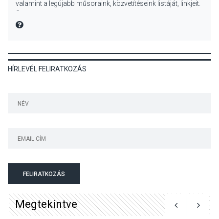
valamint a legújabb műsoraink, közvetítéseink listáját, linkjeit.
Üdvözlettel: a Danubia Televízió csapata
MIRE MONDTA
KULTÚRA
2026 AUG 06
HÍRLEVÉL FELIRATKOZÁS
Mi a pszichológia, és miért
van rá szükségünk? –
Beszélgetés a Kacsakő
Irodalmi Színpadon
KULTÚRA
2026 AUG 06
Különleges csillagles lesz
Tahitótfaluban a Bodor
Majorban
FELIRATKOZÁS
Megtekintve