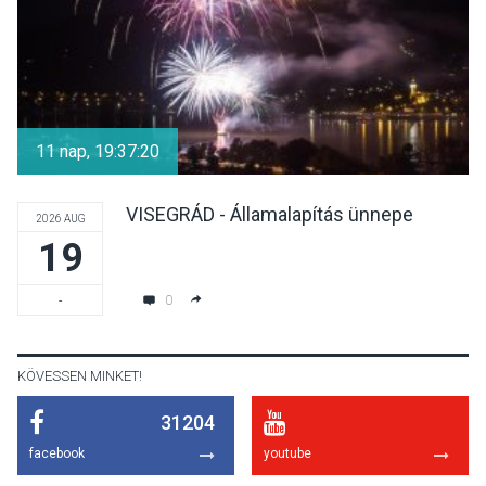
KULTÚRA
2026 AUG 05
Különleges nyári élményt
kínálnak a szabadtéri
11 nap, 19:37:19
előadások a Skanzenben
VISEGRÁD - Államalapítás ünnepe
2026 AUG
19
KÖZÉLET
2026 AUG 05
Szeptembertől emelkednek
0
-
a parkolási díjak
Szentendrén
KÖVESSEN MINKET!
31204
KÖZÉLET
2026 AUG 05
facebook
youtube
Nőtt a fontosabb nyári