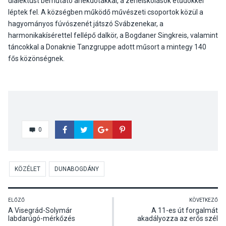
dialektust bemutató anekdotákkal, a zeneiskolások etűdökkel
léptek fel. A községben működő művészeti csoportok közül a
hagyományos fúvószenét játszó Svábzenekar, a
harmonikakísérettel fellépő dalkör, a Bogdaner Singkreis, valamint
táncokkal a Donaknie Tanzgruppe adott műsort a mintegy 140
fős közönségnek.
0
KÖZÉLET
DUNABOGDÁNY
ELŐZŐ
KÖVETKEZŐ
A Visegrád-Solymár
A 11-es út forgalmát
labdarúgó-mérkőzés
akadályozza az erős szél