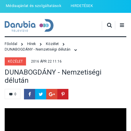
Médiaajánlat és szolgáltatások
HIRDETÉSEK
Főoldal
Hírek
Közélet
DUNABOGDÁNY - Nemzetiségi délután
KÖZÉLET
2016 ÁPR 22 11:16
DUNABOGDÁNY - Nemzetiségi
délután
0