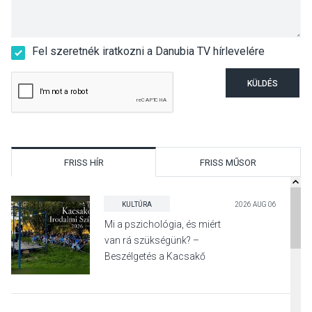
Fel szeretnék iratkozni a Danubia TV hírlevelére
KÜLDÉS
FRISS HÍR
FRISS MŰSOR
KULTÚRA
2026 AUG 06
Mi a pszichológia, és miért
van rá szükségünk? –
Beszélgetés a Kacsakő
Irodalmi Színpadon