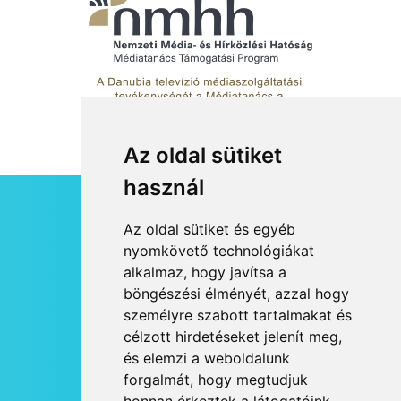
Az oldal sütiket
használ
HÍRLEVÉL
Az oldal sütiket és egyéb
RSS
nyomkövető technológiákat
alkalmaz, hogy javítsa a
JOGI NYILATKOZAT
böngészési élményét, azzal hogy
KAPCSOLAT
személyre szabott tartalmakat és
OLDALTÉRKÉP
célzott hirdetéseket jelenít meg,
IMPRESSZUM
és elemzi a weboldalunk
HÍR BEKÜLDÉSE
forgalmát, hogy megtudjuk