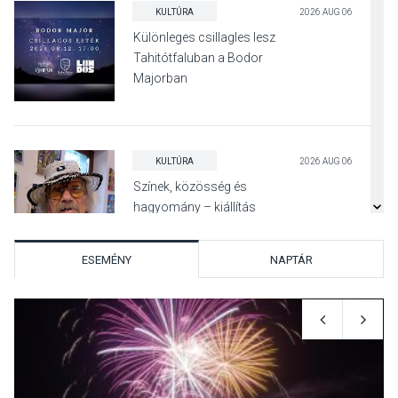
KULTÚRA
2026 AUG 06
Különleges csillagles lesz
Tahitótfaluban a Bodor
Majorban
KULTÚRA
2026 AUG 06
Színek, közösség és
hagyomány – kiállítás
nyitotta meg az idei Irány
Surány Fesztivált
ESEMÉNY
NAPTÁR
KULTÚRA
2026 AUG 05
Mordái folk-rock koncert
lesz a pilismaróti Duna-
parton