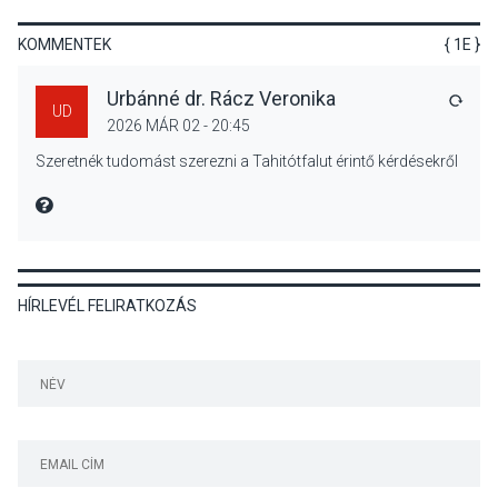
gyümölcsök
termésmennyisége
KOMMENTEK
{ 1E }
Urbánné dr. Rácz Veronika
VÁLA
UD
2026 MÁR 02 - 20:45
KULTÚRA
2026 AUG 04
Szeretnék tudomást szerezni a Tahitótfalut érintő kérdésekről
Bogdányban programokkal
teli búcsúhétvége lesz
MIRE MONDTA
HÍRLEVÉL FELIRATKOZÁS
KÖZÉLET
2026 AUG 04
Jótékonysági
tanszergyűjtés lesz
Szigetmonostoron