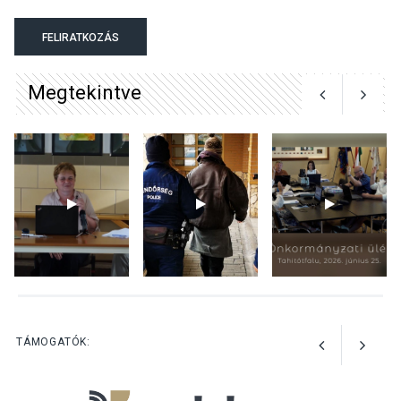
KÖZÉLET
2026 AUG 04
Megújulnak Szentendre
FELIRATKOZÁS
játszóterei
Megtekintve
TERMÉSZETI KÖRNYEZET
2026 AUG 04
Kánikulában még
veszélyesebbek a
kullancsok
KULTÚRA
2026 AUG 03
Art Week: egy hét a
TÁMOGATÓK:
művészetek jegyében
Esztergomban