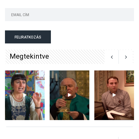
KÖZÉLET
2026 AUG 05
Szeptembertől emelkednek
a parkolási díjak
Szentendrén
FELIRATKOZÁS
Megtekintve
KÖZÉLET
2026 AUG 05
Nőtt a fontosabb nyári
gyümölcsök
termésmennyisége
KULTÚRA
2026 AUG 04
Bogdányban programokkal
teli búcsúhétvége lesz