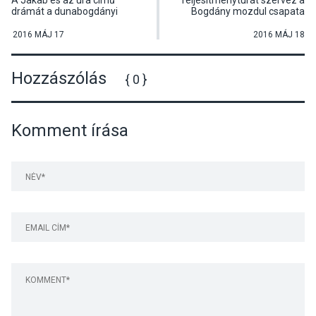
A Jakab és az ura című
Teljesítménytúrát szervez a
drámát a dunabogdányi
Bogdány mozdul csapata
színjátszók előadásában
láthatta a közönség
2016 MÁJ 17
2016 MÁJ 18
Hozzászólás
{ 0 }
Komment írása