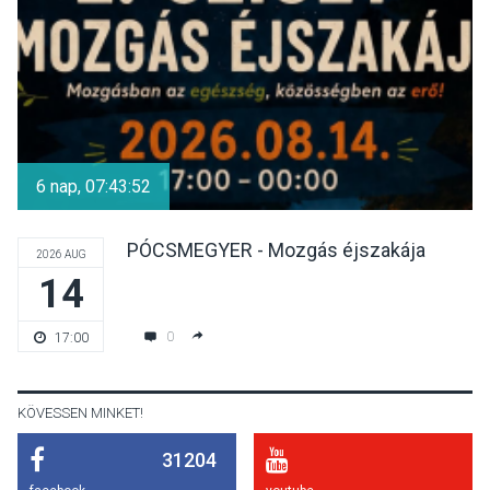
KULTÚRA
2026 AUG 06
Mi a pszichológia, és miért
van rá szükségünk? –
6 nap, 07:43:52
Beszélgetés a Kacsakő
Irodalmi Színpadon
PÓCSMEGYER - Mozgás éjszakája
2026 AUG
14
KULTÚRA
2026 AUG 06
Különleges csillagles lesz
0
17:00
Tahitótfaluban a Bodor
Majorban
KÖVESSEN MINKET!
31204
KULTÚRA
2026 AUG 06