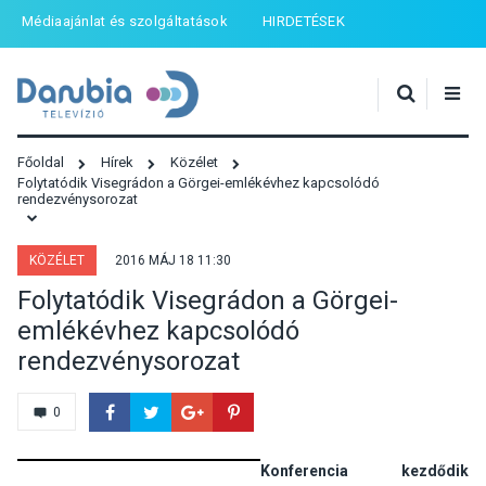
Médiaajánlat és szolgáltatások
HIRDETÉSEK
Főoldal
Hírek
Közélet
Folytatódik Visegrádon a Görgei-emlékévhez kapcsolódó
rendezvénysorozat
KÖZÉLET
2016 MÁJ 18 11:30
Folytatódik Visegrádon a Görgei-
emlékévhez kapcsolódó
rendezvénysorozat
0
Konferencia kezdődik