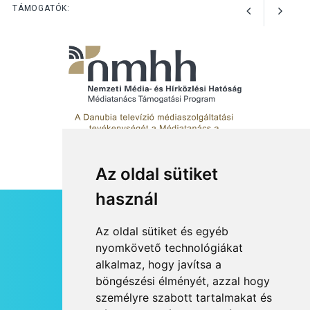
TÁMOGATÓK:
Az oldal sütiket
használ
HÍRLEVÉL
Az oldal sütiket és egyéb
RSS
nyomkövető technológiákat
alkalmaz, hogy javítsa a
JOGI NYILATKOZAT
böngészési élményét, azzal hogy
KAPCSOLAT
személyre szabott tartalmakat és
OLDALTÉRKÉP