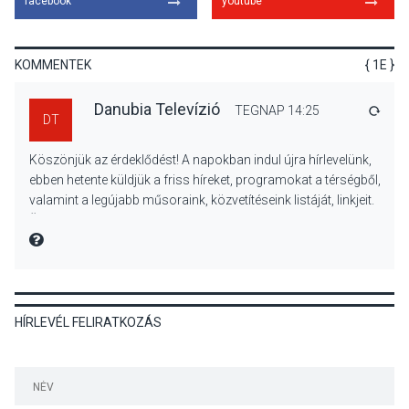
facebook
youtube
Színek, közösség és
hagyomány – kiállítás
nyitotta meg az idei Irány
KOMMENTEK
{ 1E }
Surány Fesztivált
Danubia Televízió
TEGNAP 14:25
VÁLA
DT
KULTÚRA
2026 AUG 05
Köszönjük az érdeklődést! A napokban indul újra hírlevelünk,
Mordái folk-rock koncert
ebben hetente küldjük a friss híreket, programokat a térségből,
lesz a pilismaróti Duna-
valamint a legújabb műsoraink, közvetítéseink listáját, linkjeit.
parton
Üdvözlettel: a Danubia Televízió csapata
MIRE MONDTA
KULTÚRA
2026 AUG 05
HÍRLEVÉL FELIRATKOZÁS
Különleges nyári élményt
kínálnak a szabadtéri
előadások a Skanzenben