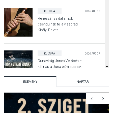
KULTÚRA
2026 AUG 07
Reneszánsz dallamok
csendülnek fel a visegrádi
Királyi Palota
díszudvarában
KULTÚRA
2026 AUG 07
Dunavirág Ünnep Verőcén –
két nap a Duna élővilágának
jegyében
ESEMÉNY
NAPTÁR
TERMÉSZETI KÖRNYEZET
2026 AUG 07
A napokban is nő a
talajközeli ózonmennyiség