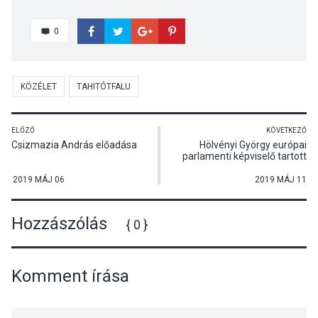
0
KÖZÉLET
TAHITÓTFALU
ELŐZŐ
KÖVETKEZŐ
Csizmazia András előadása
Hölvényi György európai
parlamenti képviselő tartott
előadást Quo vadis, Európa?
címmel
2019 MÁJ 06
2019 MÁJ 11
Hozzászólás
{ 0 }
Komment írása