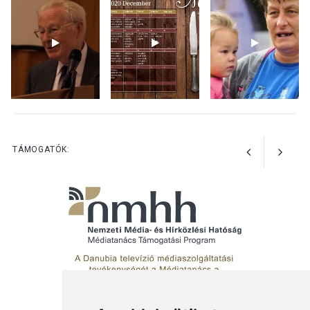
teli búcsúhétvége lesz
KÖZÉLET
2026 AUG 04
Jótékonysági
tanszergyűjtés lesz
Szigetmonostoron
TÁMOGATÓK: