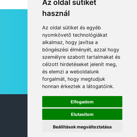
Az oldal sütiket
használ
HÍRLEVÉL
Az oldal sütiket és egyéb
RSS
nyomkövető technológiákat
alkalmaz, hogy javítsa a
JOGI NYILATKOZAT
böngészési élményét, azzal hogy
KAPCSOLAT
személyre szabott tartalmakat és
OLDALTÉRKÉP
célzott hirdetéseket jelenít meg,
IMPRESSZUM
és elemzi a weboldalunk
HÍR BEKÜLDÉSE
forgalmát, hogy megtudjuk
honnan érkeztek a látogatóink.
Elfogadom
© 2026 DANUBIA TV
Elutasítom
Beállítások megváltoztatása
DESIGN: NEOPLANE, WEB:
MOVAT