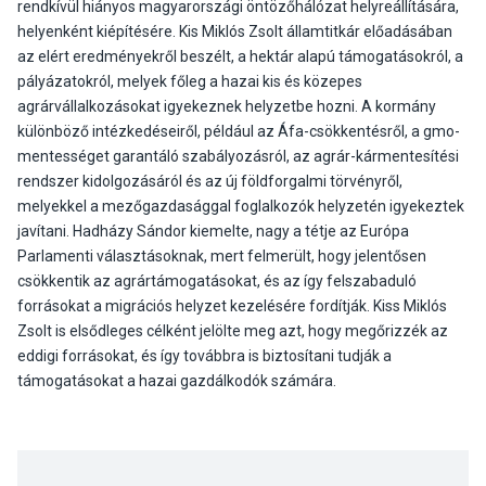
rendkívül hiányos magyarországi öntözőhálózat helyreállítására,
helyenként kiépítésére. Kis Miklós Zsolt államtitkár előadásában
az elért eredményekről beszélt, a hektár alapú támogatásokról, a
pályázatokról, melyek főleg a hazai kis és közepes
agrárvállalkozásokat igyekeznek helyzetbe hozni. A kormány
különböző intézkedéseiről, például az Áfa-csökkentésről, a gmo-
mentességet garantáló szabályozásról, az agrár-kármentesítési
rendszer kidolgozásáról és az új földforgalmi törvényről,
melyekkel a mezőgazdasággal foglalkozók helyzetén igyekeztek
javítani. Hadházy Sándor kiemelte, nagy a tétje az Európa
Parlamenti választásoknak, mert felmerült, hogy jelentősen
csökkentik az agrártámogatásokat, és az így felszabaduló
forrásokat a migrációs helyzet kezelésére fordítják. Kiss Miklós
Zsolt is elsődleges célként jelölte meg azt, hogy megőrizzék az
eddigi forrásokat, és így továbbra is biztosítani tudják a
támogatásokat a hazai gazdálkodók számára.