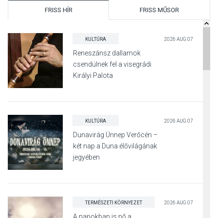
FRISS HÍR
FRISS MŰSOR
KULTÚRA
2026 AUG 07
Reneszánsz dallamok
csendülnek fel a visegrádi
Királyi Palota
díszudvarában
KULTÚRA
2026 AUG 07
Dunavirág Ünnep Verőcén –
két nap a Duna élővilágának
jegyében
TERMÉSZETI KÖRNYEZET
2026 AUG 07
A napokban is nő a