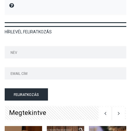
MIRE MONDTA
KÖZÉLET
2026 AUG 05
HÍRLEVÉL FELIRATKOZÁS
Szeptembertől emelkednek
a parkolási díjak
Szentendrén
KÖZÉLET
2026 AUG 05
Nőtt a fontosabb nyári
gyümölcsök
termésmennyisége
FELIRATKOZÁS
Megtekintve
KULTÚRA
2026 AUG 04
Bogdányban programokkal