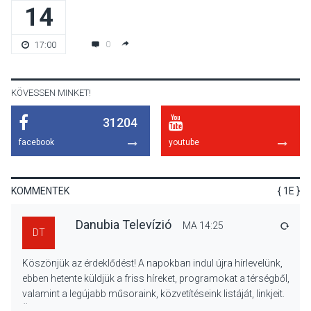
14
KULTÚRA
2026 AUG 06
Színek, közösség és
0
17:00
hagyomány – kiállítás
nyitotta meg az idei Irány
Surány Fesztivált
KÖVESSEN MINKET!
31204
KULTÚRA
2026 AUG 05
facebook
youtube
Mordái folk-rock koncert
lesz a pilismaróti Duna-
parton
KOMMENTEK
{ 1E }
Danubia Televízió
MA 14:25
VÁLA
DT
KULTÚRA
2026 AUG 05
Köszönjük az érdeklődést! A napokban indul újra hírlevelünk,
Különleges nyári élményt
ebben hetente küldjük a friss híreket, programokat a térségből,
kínálnak a szabadtéri
valamint a legújabb műsoraink, közvetítéseink listáját, linkjeit.
előadások a Skanzenben
Üdvözlettel: a Danubia Televízió csapata