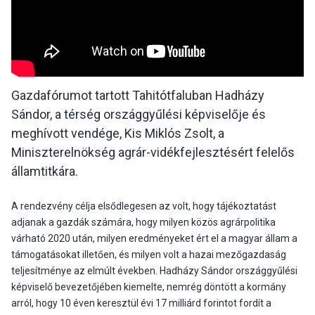
Gazdafórumot tartott Tahitótfaluban Hadházy
Sándor, a térség országgyűlési képviselője és
meghívott vendége, Kis Miklós Zsolt, a
Miniszterelnökség agrár-vidékfejlesztésért felelős
államtitkára.
A rendezvény célja elsődlegesen az volt, hogy tájékoztatást
adjanak a gazdák számára, hogy milyen közös agrárpolitika
várható 2020 után, milyen eredményeket ért el a magyar állam a
támogatásokat illetően, és milyen volt a hazai mezőgazdaság
teljesítménye az elmúlt években. Hadházy Sándor országgyűlési
képviselő bevezetőjében kiemelte, nemrég döntött a kormány
arról, hogy 10 éven keresztül évi 17 milliárd forintot fordít a