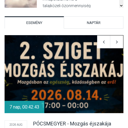
talajközeli ózonmennyiség
ESEMÉNY
NAPTÁR
KULTÚRA
2026 AUG 06
Mi a pszichológia, és miért
van rá szükségünk? –
Beszélgetés a Kacsakő
Irodalmi Színpadon
KULTÚRA
2026 AUG 06
Különleges csillagles lesz
Tahitótfaluban a Bodor
7 nap, 00:42:42
Majorban
PÓCSMEGYER - Mozgás éjszakája
2026 AUG