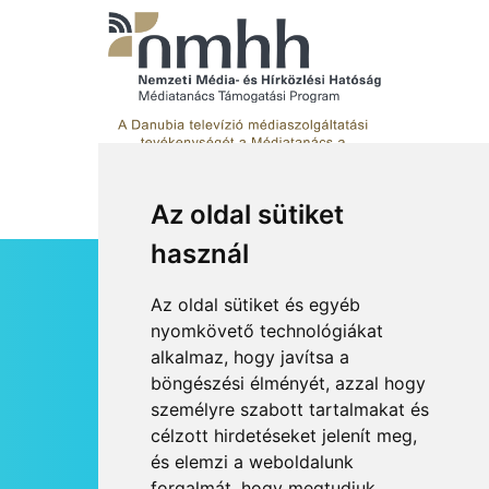
meg
Az oldal sütiket
használ
HÍRLEVÉL
Az oldal sütiket és egyéb
RSS
nyomkövető technológiákat
alkalmaz, hogy javítsa a
JOGI NYILATKOZAT
böngészési élményét, azzal hogy
KAPCSOLAT
személyre szabott tartalmakat és
OLDALTÉRKÉP
célzott hirdetéseket jelenít meg,
IMPRESSZUM
és elemzi a weboldalunk
HÍR BEKÜLDÉSE
forgalmát, hogy megtudjuk