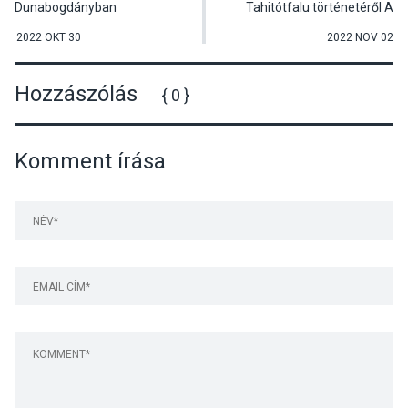
Dunabogdányban
Tahitótfalu történetéről A
hosszú 19. század címmel
2022 OKT 30
2022 NOV 02
Hozzászólás
{ 0 }
Komment írása