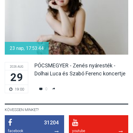
KULTÚRA
2026 AUG 04
Bogdányban programokkal
teli búcsúhétvége lesz
23 nap, 17:53:44
PÓCSMEGYER - Zenés nyáresték -
2026 AUG
Dolhai Luca és Szabó Ferenc koncertje
29
KÖZÉLET
2026 AUG 04
Jótékonysági
0
19:00
tanszergyűjtés lesz
Szigetmonostoron
KÖVESSEN MINKET!
31204
KÖZÉLET
2026 AUG 04
facebook
youtube