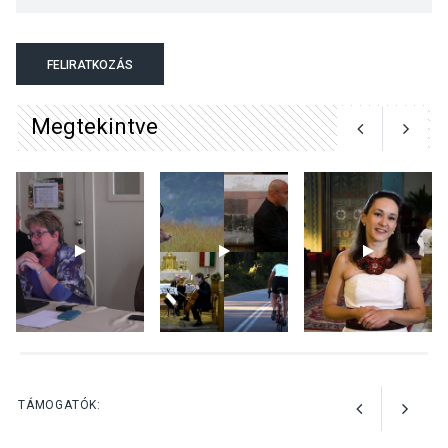
KULTÚRA
2026 AUG 03
A kimondatlan üzenetek
FELIRATKOZÁS
nyomában – Ingyenes
metakommunikációs
Megtekintve
foglalkozások Szentendrén
KULTÚRA
2026 AUG 03
Az Ön fotója is bekerülhet a
WMO 2027-es naptárába
TERMÉSZETI KÖRNYEZET
2026 AUG 03
Perseidák – amikor az
TÁMOGATÓK:
augusztusi égbolt
hullócsillagokkal ajándékoz