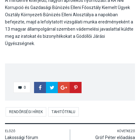
A mindenre kiterjedő, nagyon aprólékos nyomozást a KR NNI
Korrupció és Gazdasági Bűnözés Elleni Főosztály Kiemelt Ügyek
Osztály Környezeti Bűnözés Elleni Alosztálya a napokban
befejezte, majd a lefolytatott vizsgálati munka eredményeként a
13 magyar állampolgárral szemben vádemelési javaslattal küldte
meg az iratokat és bizonyítékokat a Gödöllői Járási
Ügyészségnek.
0
RENDŐRSÉGI HÍREK
TAHITÓTFALU
ELŐZŐ
KÖVETKEZŐ
Lakossági fórum
Gróf Péter előadása