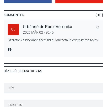
Megújulnak Szentendre
játszóterei
KOMMENTEK
{ 1E }
Urbánné dr. Rácz Veronika
VÁLA
UD
2026 MÁR 02 - 20:45
TERMÉSZETI KÖRNYEZET
2026 AUG 04
Szeretnék tudomást szerezni a Tahitótfalut érintő kérdésekről
Kánikulában még
veszélyesebbek a
MIRE MONDTA
kullancsok
HÍRLEVÉL FELIRATKOZÁS
KULTÚRA
2026 AUG 03
Art Week: egy hét a
művészetek jegyében
Esztergomban