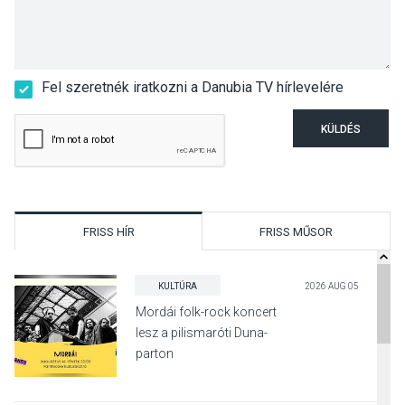
Fel szeretnék iratkozni a Danubia TV hírlevelére
KÜLDÉS
FRISS HÍR
FRISS MŰSOR
KULTÚRA
2026 AUG 05
Mordái folk-rock koncert
lesz a pilismaróti Duna-
parton