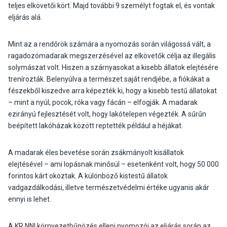
teljes elkövetői kört. Majd további 9 személyt fogtak el, és vontak
eljárás alá.
Mint az a rendőrök számára a nyomozás során világossá vált, a
ragadozómadarak megszerzésével az elkövetők célja az illegális
solymászat volt. Hiszen a szárnyasokat a kisebb állatok elejtésére
trenírozták. Belenyúlva a természet saját rendjébe, a fiókákat a
fészekből kiszedve arra képezték ki, hogy a kisebb testű állatokat
– mint a nyúl, pocok, róka vagy fácán – elfogják. A madarak
ezirányú fejlesztését volt, hogy lakótelepen végezték. A sűrűn
beépített lakóházak között reptették például a héjákat.
A madarak éles bevetése során zsákmányolt kisállatok
elejtésével – ami lopásnak minősül – esetenként volt, hogy 50 000
forintos kárt okoztak. A különböző kistestű állatok
vadgazdálkodási, illetve természetvédelmi értéke ugyanis akár
ennyi is lehet.
A KR NNI környezetbűnözés elleni nyomozói az eljárás során az