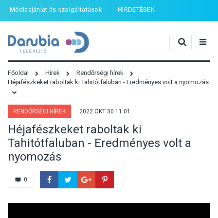
Médiaajánlat és szolgáltatások
HIRDETÉSEK
Főoldal
Hírek
Rendőrségi hírek
Héjafészkeket raboltak ki Tahitótfaluban - Eredményes volt a nyomozás
RENDŐRSÉGI HÍREK
2022 OKT 30 11:01
Héjafészkeket raboltak ki
Tahitótfaluban - Eredményes volt a
nyomozás
0