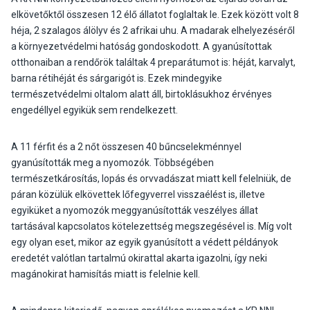
elkövetőktől összesen 12 élő állatot foglaltak le. Ezek között volt 8
héja, 2 szalagos álölyv és 2 afrikai uhu. A madarak elhelyezéséről
a környezetvédelmi hatóság gondoskodott. A gyanúsítottak
otthonaiban a rendőrök találtak 4 preparátumot is: héját, karvalyt,
barna rétihéját és sárgarigót is. Ezek mindegyike
természetvédelmi oltalom alatt áll, birtoklásukhoz érvényes
engedéllyel egyikük sem rendelkezett.
A 11 férfit és a 2 nőt összesen 40 bűncselekménnyel
gyanúsították meg a nyomozók. Többségében
természetkárosítás, lopás és orvvadászat miatt kell felelniük, de
páran közülük elkövettek lőfegyverrel visszaélést is, illetve
egyiküket a nyomozók meggyanúsították veszélyes állat
tartásával kapcsolatos kötelezettség megszegésével is. Míg volt
egy olyan eset, mikor az egyik gyanúsított a védett példányok
eredetét valótlan tartalmú okirattal akarta igazolni, így neki
magánokirat hamisítás miatt is felelnie kell.