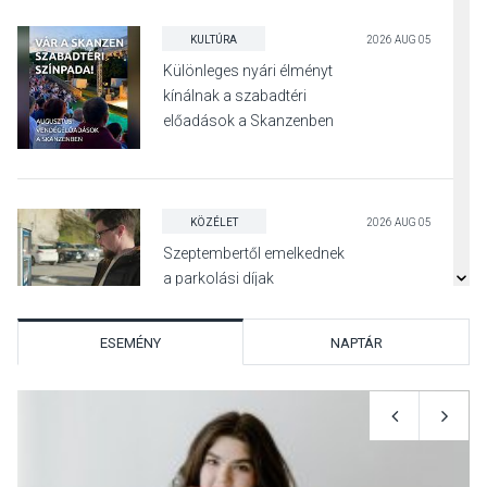
KULTÚRA
2026 AUG 05
Különleges nyári élményt
kínálnak a szabadtéri
előadások a Skanzenben
KÖZÉLET
2026 AUG 05
Szeptembertől emelkednek
a parkolási díjak
Szentendrén
ESEMÉNY
NAPTÁR
KÖZÉLET
2026 AUG 05
Nőtt a fontosabb nyári
gyümölcsök
termésmennyisége