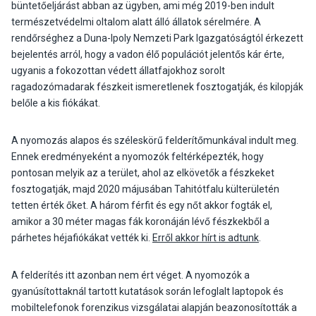
büntetőeljárást abban az ügyben, ami még 2019-ben indult
természetvédelmi oltalom alatt álló állatok sérelmére. A
rendőrséghez a Duna-Ipoly Nemzeti Park Igazgatóságtól érkezett
bejelentés arról, hogy a vadon élő populációt jelentős kár érte,
ugyanis a fokozottan védett állatfajokhoz sorolt
ragadozómadarak fészkeit ismeretlenek fosztogatják, és kilopják
belőle a kis fiókákat.
A nyomozás alapos és széleskörű felderítőmunkával indult meg.
Ennek eredményeként a nyomozók feltérképezték, hogy
pontosan melyik az a terület, ahol az elkövetők a fészkeket
fosztogatják, majd 2020 májusában Tahitótfalu külterületén
tetten érték őket. A három férfit és egy nőt akkor fogták el,
amikor a 30 méter magas fák koronáján lévő fészkekből a
párhetes héjafiókákat vették ki.
Erről akkor hírt is adtunk
.
A felderítés itt azonban nem ért véget. A nyomozók a
gyanúsítottaknál tartott kutatások során lefoglalt laptopok és
mobiltelefonok forenzikus vizsgálatai alapján beazonosították a