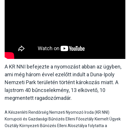
A KR NNI befejezte a nyomozást abban az ügyben,
ami még három évvel ezelőtt indult a Duna-Ipoly
Nemzeti Park területén történt károkozás miatt. A
lajstrom 40 bűncselekmény, 13 elkövető, 10
megmentett ragadozómadár.
A Készenléti Rendőrség Nemzeti Nyomozó Iroda (KR NNI)
Korrupció és Gazdasági Bűnözés Elleni Főosztály Kiemelt Ügyek
Osztály Környezeti Bűnözés Elleni Alosztálya folytatta a