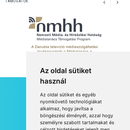
TÁMOGATÓK:
Az oldal sütiket
használ
HÍRLEVÉL
Az oldal sütiket és egyéb
RSS
nyomkövető technológiákat
alkalmaz, hogy javítsa a
JOGI NYILATKOZAT
böngészési élményét, azzal hogy
KAPCSOLAT
személyre szabott tartalmakat és
OLDALTÉRKÉP
célzott hirdetéseket jelenít meg,