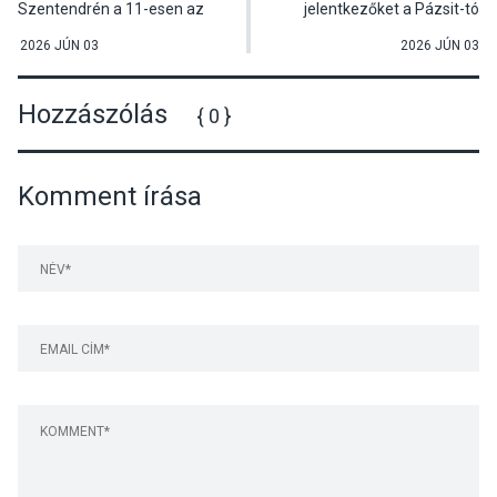
Szentendrén a 11-esen az
jelentkezőket a Pázsit-tó
Ady Endre úton
szabadstradjához
2026 JÚN 03
2026 JÚN 03
Hozzászólás
{ 0 }
Komment írása