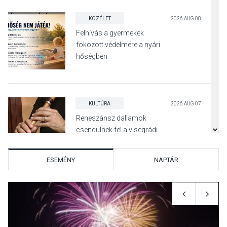
KÖZÉLET
2026 AUG 08
Felhívás a gyermekek
fokozott védelmére a nyári
hőségben
KULTÚRA
2026 AUG 07
Reneszánsz dallamok
csendülnek fel a visegrádi
Királyi Palota
díszudvarában
ESEMÉNY
NAPTÁR
KULTÚRA
2026 AUG 07
Dunavirág Ünnep Verőcén –
két nap a Duna élővilágának
jegyében