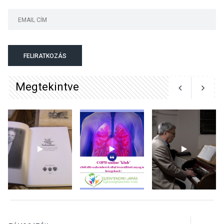
KULTÚRA
2026 AUG 05
Különleges nyári élményt
kínálnak a szabadtéri
előadások a Skanzenben
FELIRATKOZÁS
Megtekintve
KÖZÉLET
2026 AUG 05
Szeptembertől emelkednek
a parkolási díjak
Szentendrén
KÖZÉLET
2026 AUG 05
Nőtt a fontosabb nyári
gyümölcsök
termésmennyisége