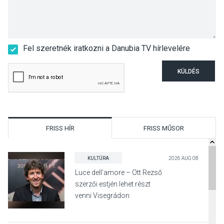
Fel szeretnék iratkozni a Danubia TV hírlevelére
KÜLDÉS
FRISS HÍR
FRISS MŰSOR
KULTÚRA
2026 AUG 08
Luce dell’amore – Ott Rezső
szerzői estjén lehet részt
venni Visegrádon