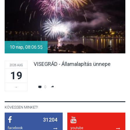
TERMÉSZETI KÖRNYEZET
2026 AUG 07
A napokban is nő a
talajközeli ózonmennyiség
10 nap, 08:06:55
VISEGRÁD - Államalapítás ünnepe
2026 AUG
19
KULTÚRA
2026 AUG 06
Mi a pszichológia, és miért
0
-
van rá szükségünk? –
Beszélgetés a Kacsakő
Irodalmi Színpadon
KÖVESSEN MINKET!
31204
KULTÚRA
2026 AUG 06
facebook
youtube