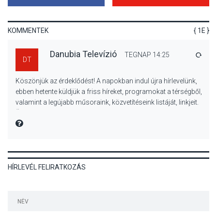
Különleges csillagles lesz
Tahitótfaluban a Bodor
Majorban
KOMMENTEK
{ 1E }
Danubia Televízió
TEGNAP 14:25
VÁLA
DT
KULTÚRA
2026 AUG 06
Köszönjük az érdeklődést! A napokban indul újra hírlevelünk,
Színek, közösség és
ebben hetente küldjük a friss híreket, programokat a térségből,
hagyomány – kiállítás
valamint a legújabb műsoraink, közvetítéseink listáját, linkjeit.
nyitotta meg az idei Irány
Üdvözlettel: a Danubia Televízió csapata
Surány Fesztivált
MIRE MONDTA
KULTÚRA
2026 AUG 05
HÍRLEVÉL FELIRATKOZÁS
Mordái folk-rock koncert
lesz a pilismaróti Duna-
parton