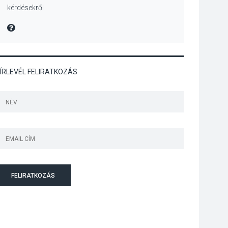
kérdésekről
Szeptembertől
emelkednek a
MIRE MONDTA
parkolási díjak
Szentendrén
ÍRLEVÉL FELIRATKOZÁS
KÖZÉLET
2026 AUG 05
Nőtt a fontosabb nyári
gyümölcsök
termésmennyisége
KULTÚRA
2026 AUG 04
Bogdányban
FELIRATKOZÁS
programokkal teli
búcsúhétvége lesz