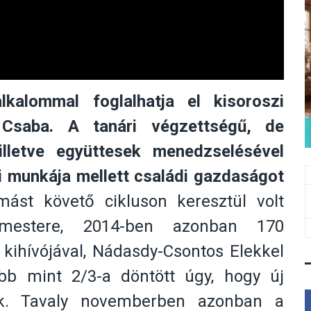
kalommal foglalhatja el kisoroszi
 Csaba. A tanári végzettségű, de
illetve együttesek menedzselésével
i munkája mellett családi gazdaságot
st követő cikluson keresztül volt
gármestere, 2014-ben azonban 170
 kihívójával, Nádasdy-Csontos Elekkel
b mint 2/3-a döntött úgy, hogy új
ek. Tavaly novemberben azonban a