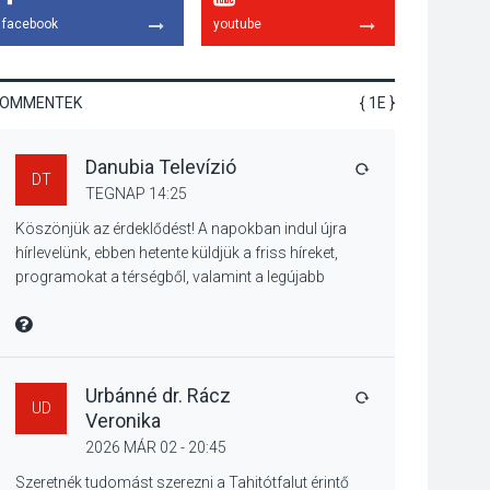
hagyomány – kiállítás
facebook
youtube
nyitotta meg az idei
Irány Surány Fesztivált
KOMMENTEK
{ 1E }
KULTÚRA
2026 AUG 05
Danubia Televízió
Mordái folk-rock
VÁLASZ
DT
koncert lesz a
TEGNAP 14:25
pilismaróti Duna-
Köszönjük az érdeklődést! A napokban indul újra
parton
hírlevelünk, ebben hetente küldjük a friss híreket,
programokat a térségből, valamint a legújabb
műsoraink, közvetítéseink listáját, linkjeit.
KULTÚRA
2026 AUG 05
Üdvözlettel: a Danubia Televízió csapata
MIRE MONDTA
Különleges nyári
élményt kínálnak a
szabadtéri előadások
Urbánné dr. Rácz
VÁLASZ
UD
a Skanzenben
Veronika
2026 MÁR 02 - 20:45
KÖZÉLET
2026 AUG 05
Szeretnék tudomást szerezni a Tahitótfalut érintő