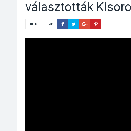
választották Kisor
0