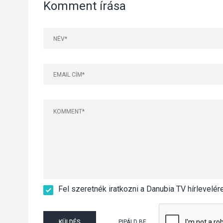
Komment írása
Fel szeretnék iratkozni a Danubia TV hírlevelér
KÜLDÉS
PIPÁLD BE