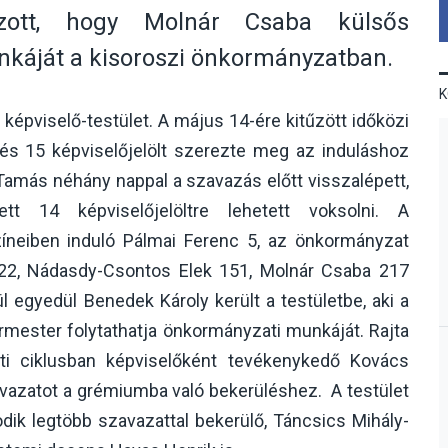
vazott, hogy Molnár Csaba külsős
nkáját a kisoroszi önkormányzatban.
épviselő-testület. A május 14-ére kitűzött időközi
és 15 képviselőjelölt szerezte meg az induláshoz
amás néhány nappal a szavazás előtt visszalépett,
tt 14 képviselőjelöltre lehetett voksolni. A
zíneiben induló Pálmai Ferenc 5, az önkormányzat
122, Nádasdy-Csontos Elek 151, Molnár Csaba 217
l egyedül Benedek Károly került a testületbe, aki a
ármester folytathatja önkormányzati munkáját. Rajta
ti ciklusban képviselőként tevékenykedő Kovács
avazatot a grémiumba való bekerüléshez. A testület
odik legtöbb szavazattal bekerülő, Táncsics Mihály-