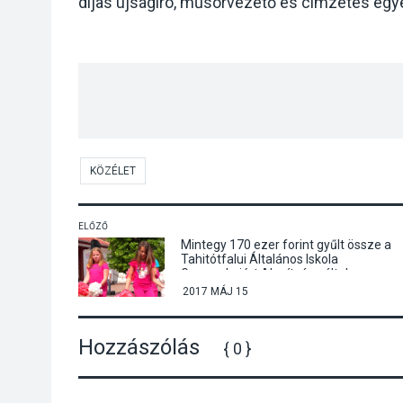
díjas újságíró, műsorvezető és címzetes egy
KÖZÉLET
ELŐZŐ
Mintegy 170 ezer forint gyűlt össze a
Tahitótfalui Általános Iskola
Gyermekeiért Alapítvány által
szervezett családi napon
2017 MÁJ 15
Hozzászólás
{ 0 }