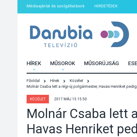
Médiaajánlat és szolgáltatások
HIRDETÉSEK
HÍREK
MŰSOROK
MŰSORÚJSÁG
ES
Főoldal
Hírek
Közélet
Molnár Csaba lett a régi-új polgármester, Havas Henriket pedi
KÖZÉLET
2017 MÁJ 15 15:50
Molnár Csaba lett a
Havas Henriket ped