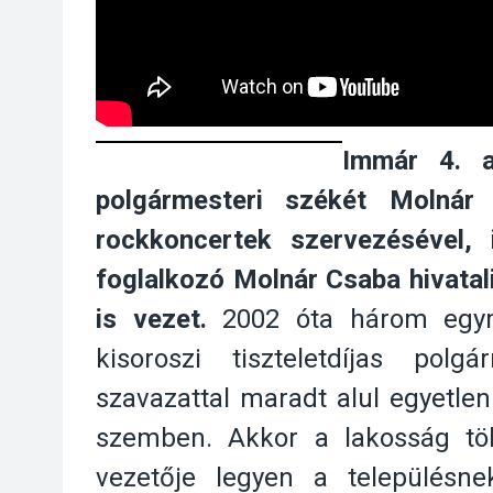
Immár 4. al
polgármesteri székét Molnár
rockkoncertek szervezésével, 
foglalkozó Molnár Csaba hivatal
is vezet.
2002 óta három egymá
kisoroszi tiszteletdíjas pol
szavazattal maradt alul egyetlen
szemben. Akkor a lakosság töb
vezetője legyen a településn