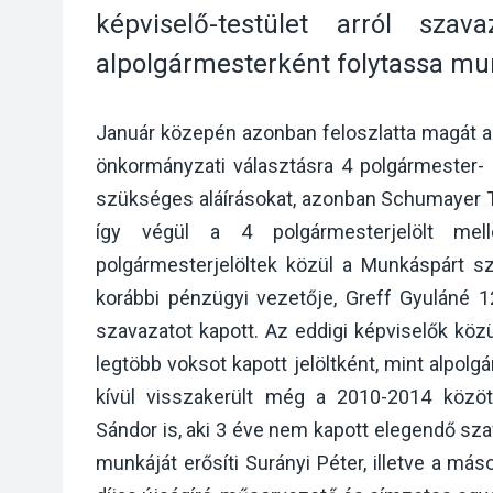
képviselő-testület arról sza
alpolgármesterként folytassa mu
Január közepén azonban feloszlatta magát a k
önkormányzati választásra 4 polgármester- 
szükséges aláírásokat, azonban Schumayer T
így végül a 4 polgármesterjelölt melle
polgármesterjelöltek közül a Munkáspárt s
korábbi pénzügyi vezetője, Greff Gyuláné 
szavazatot kapott. Az eddigi képviselők közü
legtöbb voksot kapott jelöltként, mint alpolg
kívül visszakerült még a 2010-2014 közöt
Sándor is, aki 3 éve nem kapott elegendő sz
munkáját erősíti Surányi Péter, illetve a más