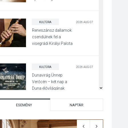
KULTÚRA
2026 AUG 07
Reneszánsz dallamok
csendülnek fel a
visegrádi Királyi Palota
díszudvarában
KULTÚRA
2026 AUG 07
Dunavirág Ünnep
Verőcén – két nap a
Duna élővilágának
jegyében
ESEMÉNY
NAPTÁR
TERMÉSZETI KÖRNYEZET
2026 AUG 07
A napokban is nő a
talajközeli