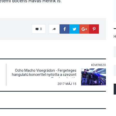
etemi docens Havas Henrik is.
0
H
KÖVETKEZŐ
Ocho Macho Visegrádon - Fergeteges
hangulatú koncerttel nyitotta a szezont
a Rendezvénytér
2017 MÁJ 15