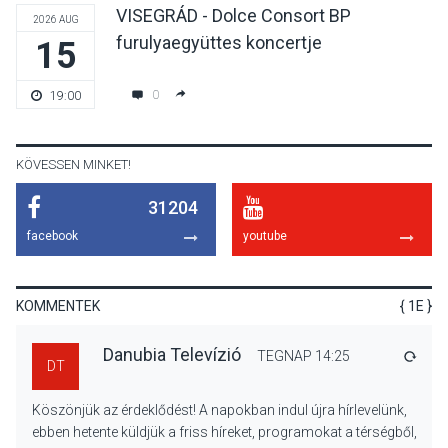
VISEGRÁD - Dolce Consort BP
2026 AUG
furulyaegyüttes koncertje
15
KULTÚRA
2026 AUG 06
Különleges csillagles lesz
0
19:00
Tahitótfaluban a Bodor
Majorban
KÖVESSEN MINKET!
31204
KULTÚRA
2026 AUG 06
facebook
youtube
Színek, közösség és
hagyomány – kiállítás
nyitotta meg az idei Irány
KOMMENTEK
{ 1E }
Surány Fesztivált
Danubia Televízió
TEGNAP 14:25
VÁLA
DT
KULTÚRA
2026 AUG 05
Köszönjük az érdeklődést! A napokban indul újra hírlevelünk,
Mordái folk-rock koncert
ebben hetente küldjük a friss híreket, programokat a térségből,
lesz a pilismaróti Duna-