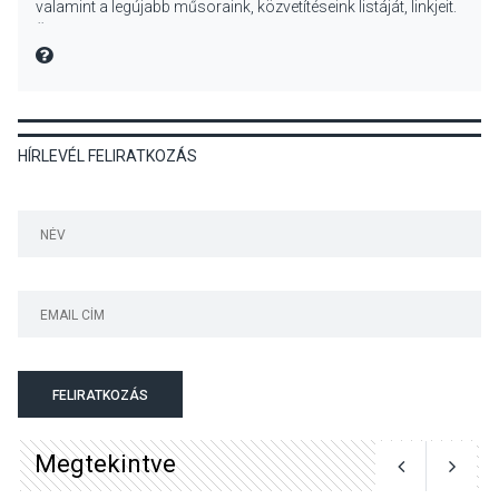
valamint a legújabb műsoraink, közvetítéseink listáját, linkjeit.
parton
Üdvözlettel: a Danubia Televízió csapata
MIRE MONDTA
KULTÚRA
2026 AUG 05
HÍRLEVÉL FELIRATKOZÁS
Különleges nyári élményt
kínálnak a szabadtéri
előadások a Skanzenben
KÖZÉLET
2026 AUG 05
Szeptembertől emelkednek
a parkolási díjak
Szentendrén
FELIRATKOZÁS
Megtekintve
KÖZÉLET
2026 AUG 05