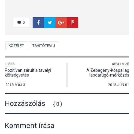
0
KÖZÉLET
TAHITÓTFALU
ELŐZŐ
KÖVETKEZŐ
Pozitívan zárult a tavalyi
A Zebegény-Kóspallag
költségvetés
labdarúgó-mérkőzés
összefoglalója
2018 MÁJ 31
2018 JÚN 01
Hozzászólás
{ 0 }
Komment írása