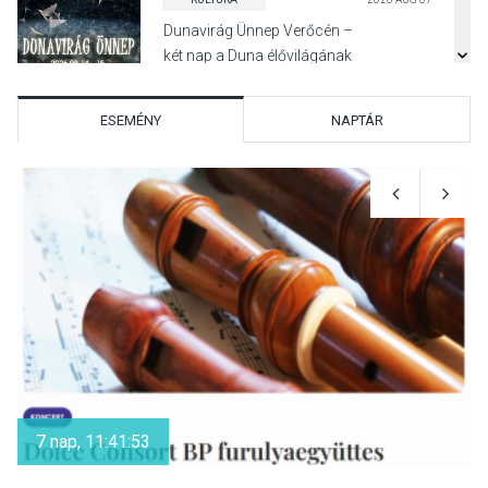
Dunavirág Ünnep Verőcén –
két nap a Duna élővilágának
jegyében
ESEMÉNY
NAPTÁR
TERMÉSZETI KÖRNYEZET
2026 AUG 07
A napokban is nő a
talajközeli ózonmennyiség
KULTÚRA
2026 AUG 06
Mi a pszichológia, és miért
van rá szükségünk? –
7 nap, 11:41:53
Beszélgetés a Kacsakő
Irodalmi Színpadon