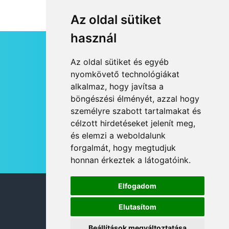
Az oldal sütiket
használ
HÍRLEVÉL
Az oldal sütiket és egyéb
RSS
nyomkövető technológiákat
alkalmaz, hogy javítsa a
JOGI NYILATKOZAT
böngészési élményét, azzal hogy
KAPCSOLAT
személyre szabott tartalmakat és
OLDALTÉRKÉP
célzott hirdetéseket jelenít meg,
IMPRESSZUM
és elemzi a weboldalunk
HÍR BEKÜLDÉSE
forgalmát, hogy megtudjuk
honnan érkeztek a látogatóink.
Elfogadom
© 2026 DANUBIA TV
Elutasítom
Beállítások megváltoztatása