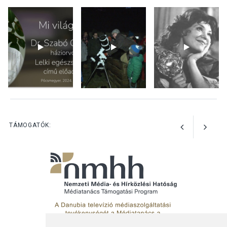
Nőtt a fontosabb nyári
gyümölcsök
termésmennyisége
KULTÚRA
2026 AUG 04
Bogdányban programokkal
teli búcsúhétvége lesz
TÁMOGATÓK: