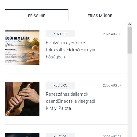
FRISS HÍR
FRISS MŰSOR
KÖZÉLET
2026 AUG 08
Felhívás a gyermekek
fokozott védelmére a nyári
hőségben
KULTÚRA
2026 AUG 07
Reneszánsz dallamok
csendülnek fel a visegrádi
Királyi Palota
díszudvarában
KULTÚRA
2026 AUG 07