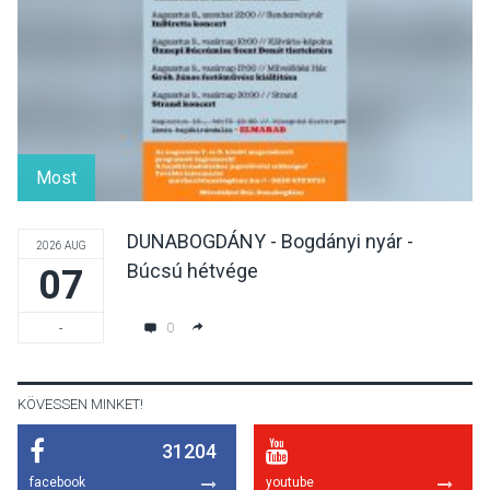
Irodalmi Színpadon
KULTÚRA
2026 AUG 06
Különleges csillagles lesz
Tahitótfaluban a Bodor
Most
Majorban
DUNABOGDÁNY - Bogdányi nyár -
2026 AUG
Búcsú hétvége
07
KULTÚRA
2026 AUG 06
Színek, közösség és
0
-
hagyomány – kiállítás
nyitotta meg az idei Irány
Surány Fesztivált
KÖVESSEN MINKET!
31204
KULTÚRA
2026 AUG 05
facebook
youtube