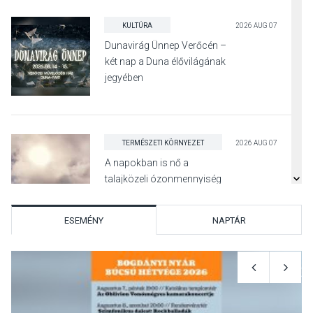
KULTÚRA
2026 AUG 07
Dunavirág Ünnep Verőcén –
két nap a Duna élővilágának
jegyében
TERMÉSZETI KÖRNYEZET
2026 AUG 07
A napokban is nő a
talajközeli ózonmennyiség
ESEMÉNY
NAPTÁR
KULTÚRA
2026 AUG 06
Mi a pszichológia, és miért
van rá szükségünk? –
Beszélgetés a Kacsakő