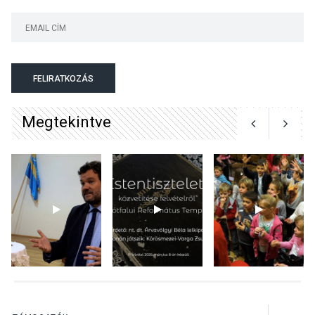
KÖZÉLET
2026 AUG 05
Nőtt a fontosabb nyári
gyümölcsök
termésmennyisége
FELIRATKOZÁS
Megtekintve
KULTÚRA
2026 AUG 04
Bogdányban programokkal
teli búcsúhétvége lesz
KÖZÉLET
2026 AUG 04
Jótékonysági
tanszergyűjtés lesz
Szigetmonostoron