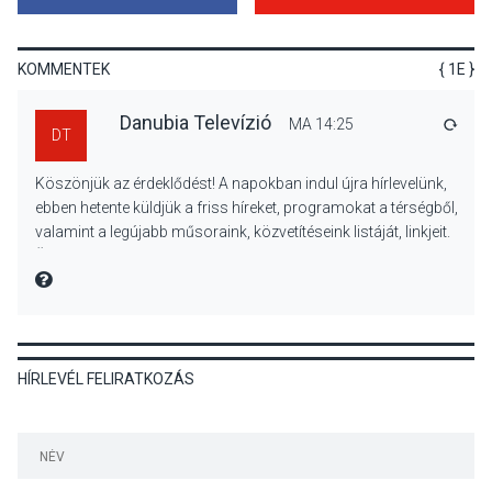
Mordái folk-rock koncert
lesz a pilismaróti Duna-
parton
KOMMENTEK
{ 1E }
Danubia Televízió
MA 14:25
VÁLA
DT
KULTÚRA
2026 AUG 05
Köszönjük az érdeklődést! A napokban indul újra hírlevelünk,
Különleges nyári élményt
ebben hetente küldjük a friss híreket, programokat a térségből,
kínálnak a szabadtéri
valamint a legújabb műsoraink, közvetítéseink listáját, linkjeit.
előadások a Skanzenben
Üdvözlettel: a Danubia Televízió csapata
MIRE MONDTA
KÖZÉLET
2026 AUG 05
HÍRLEVÉL FELIRATKOZÁS
Szeptembertől emelkednek
a parkolási díjak
Szentendrén