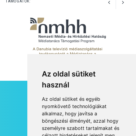
TÁMOGATÓK:
Az oldal sütiket
használ
HÍRLEVÉL
Az oldal sütiket és egyéb
RSS
nyomkövető technológiákat
alkalmaz, hogy javítsa a
JOGI NYILATKOZAT
böngészési élményét, azzal hogy
KAPCSOLAT
személyre szabott tartalmakat és
OLDALTÉRKÉP
célzott hirdetéseket jelenít meg,