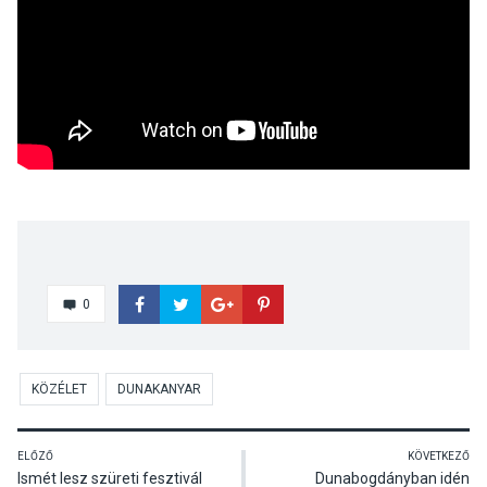
0
KÖZÉLET
DUNAKANYAR
ELŐZŐ
KÖVETKEZŐ
Ismét lesz szüreti fesztivál
Dunabogdányban idén