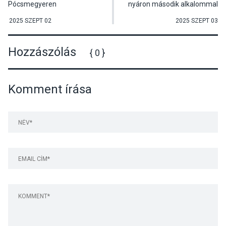
Pócsmegyeren
nyáron második alkalommal
rendeztek drámatábort a
Művelődési Házban
2025 SZEPT 02
2025 SZEPT 03
Hozzászólás
{ 0 }
Komment írása