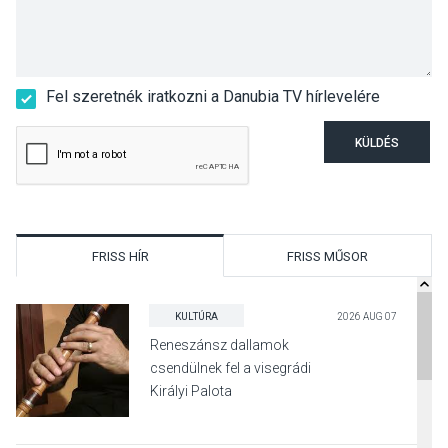
Fel szeretnék iratkozni a Danubia TV hírlevelére
KÜLDÉS
FRISS HÍR
FRISS MŰSOR
KULTÚRA
2026 AUG 07
Reneszánsz dallamok
csendülnek fel a visegrádi
Királyi Palota
díszudvarában