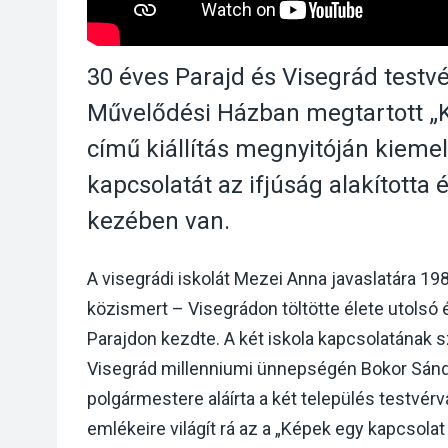
30 éves Parajd és Visegrád testvé
Művelődési Házban megtartott „K
című kiállítás megnyitóján kieme
kapcsolatát az ifjúság alakította é
kezében van.
A visegrádi iskolát Mezei Anna javaslatára 198
közismert – Visegrádon töltötte élete utolsó 
Parajdon kezdte. A két iskola kapcsolatának 
Visegrád millenniumi ünnepségén Bokor Sánd
polgármestere aláírta a két település testvér
emlékeire világít rá az a „Képek egy kapcsolat