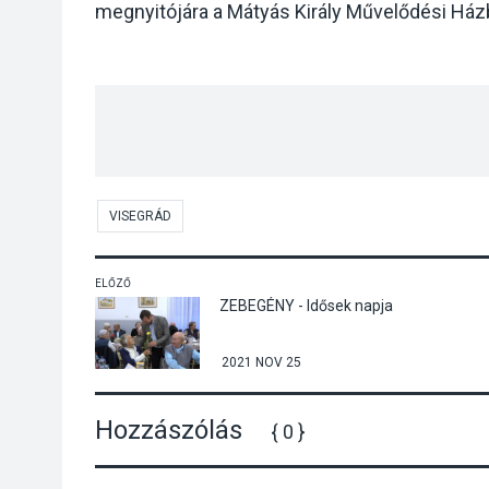
megnyitójára a Mátyás Király Művelődési Házb
VISEGRÁD
ELŐZŐ
ZEBEGÉNY - Idősek napja
2021 NOV 25
Hozzászólás
{ 0 }