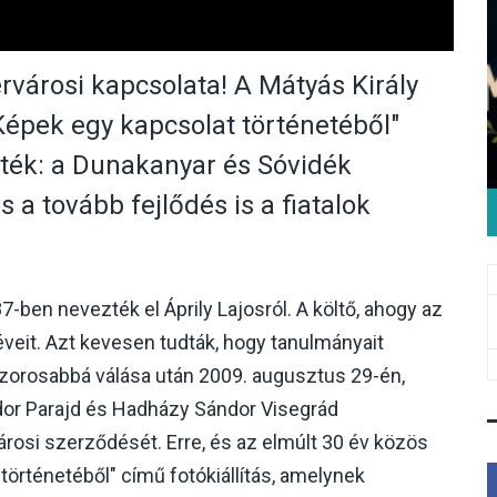
rvárosi kapcsolata! A Mátyás Király
épek egy kapcsolat történetéből"
lték: a Dunakanyar és Sóvidék
s a tovább fejlődés is a fiatalok
7-ben nevezték el Áprily Lajosról. A költő, ahogy az
éveit. Azt kevesen tudták, hogy tanulmányait
szorosabbá válása után 2009. augusztus 29-én,
or Parajd és Hadházy Sándor Visegrád
városi szerződését. Erre, és az elmúlt 30 év közös
 történetéből" című fotókiállítás, amelynek