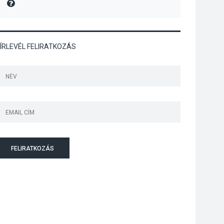
MIRE MONDTA
Jótékonysági
tanszergyűjtés lesz
Szigetmonostoron
ÍRLEVÉL FELIRATKOZÁS
KÖZÉLET
2026 AUG 04
Megújulnak Szentendre
játszóterei
FELIRATKOZÁS
TERMÉSZETI KÖRNYEZET
2026 AUG 04
Kánikulában még
veszélyesebbek a
kullancsok