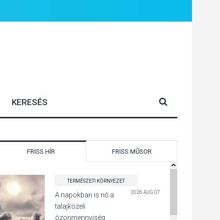
FRISS HÍR
FRISS MŰSOR
TERMÉSZETI KÖRNYEZET
2026 AUG 07
A napokban is nő a
talajközeli
ózonmennyiség