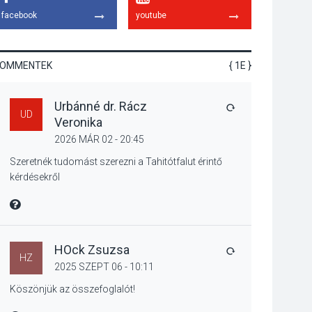
emelkednek a
facebook
youtube
parkolási díjak
Szentendrén
KOMMENTEK
{ 1E }
KÖZÉLET
2026 AUG 05
Urbánné dr. Rácz
Nőtt a fontosabb nyári
VÁLASZ
UD
Veronika
gyümölcsök
termésmennyisége
2026 MÁR 02 - 20:45
Szeretnék tudomást szerezni a Tahitótfalut érintő
kérdésekről
KULTÚRA
2026 AUG 04
MIRE MONDTA
Bogdányban
programokkal teli
búcsúhétvége lesz
HOck Zsuzsa
VÁLASZ
HZ
2025 SZEPT 06 - 10:11
Köszönjük az összefoglalót!
KÖZÉLET
2026 AUG 04