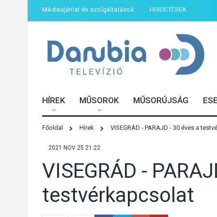
Médiaajánlat és szolgáltatások
HIRDETÉSEK
HÍREK
MŰSOROK
MŰSORÚJSÁG
ES
Főoldal
Hírek
VISEGRÁD - PARAJD - 30 éves a testv
2021 NOV 25 21:22
VISEGRÁD - PARAJD
testvérkapcsolat