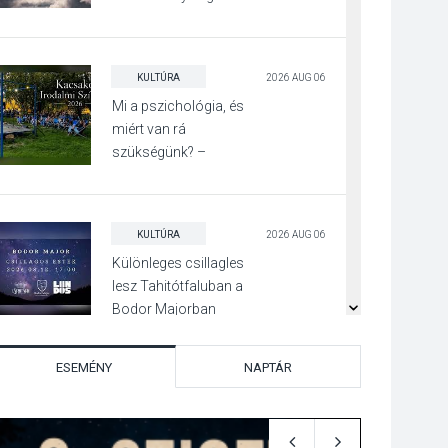
KULTÚRA
2026 AUG 06
Mi a pszichológia, és
miért van rá
szükségünk? –
Beszélgetés a Kacsakő
Irodalmi Színpadon
KULTÚRA
2026 AUG 06
Különleges csillagles
lesz Tahitótfaluban a
Bodor Majorban
ESEMÉNY
NAPTÁR
KULTÚRA
2026 AUG 06
Színek, közösség és
hagyomány – kiállítás