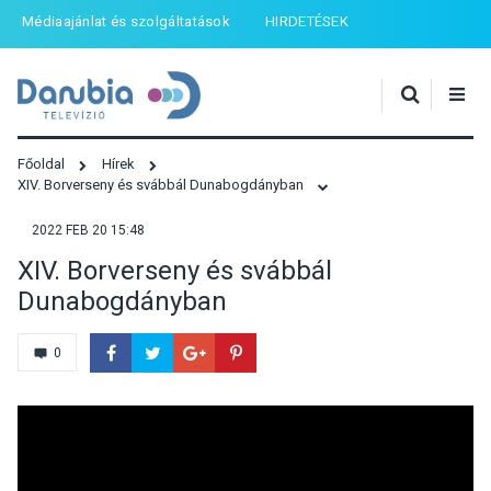
Médiaajánlat és szolgáltatások
HIRDETÉSEK
Főoldal
Hírek
XIV. Borverseny és svábbál Dunabogdányban
2022 FEB 20 15:48
XIV. Borverseny és svábbál
Dunabogdányban
0