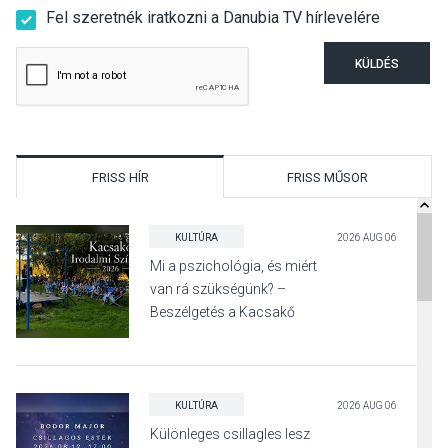
Fel szeretnék iratkozni a Danubia TV hírlevelére
KÜLDÉS
FRISS HÍR
FRISS MŰSOR
KULTÚRA
2026 AUG 06
Mi a pszichológia, és miért
van rá szükségünk? –
Beszélgetés a Kacsakő
Irodalmi Színpadon
KULTÚRA
2026 AUG 06
Különleges csillagles lesz