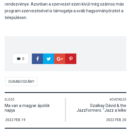
rendezvénye. Azonban a szervezet ezen kívül még számos más
program szervezésével is támogatja a sváb hagyományőrzést a
településen.
0
DUNABOGDÁNY
ELŐZŐ
KÖVETKEZŐ
Ma van a magyar ápolók
Szalkay Dávid & the
napja
Jazzformers: "Jazz a lelke
mindennek" című koncertje
Pócsmegyeren
2022 FEB 19
2022 FEB 20