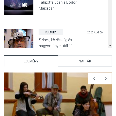
Tahitótfaluban a Bodor
Majorban
KULTÚRA
2026 AUG 06
Színek, közösség és
hagyomány – kiállítás
nyitotta meg az idei Irány
Surány Fesztivált
ESEMÉNY
NAPTÁR
KULTÚRA
2026 AUG 05
Mordái folk-rock koncert
lesz a pilismaróti Duna-
parton