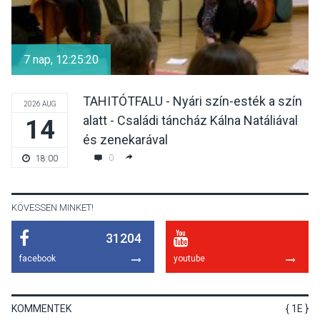
KULTÚRA
2026 AUG 05
Különleges nyári élményt
kínálnak a szabadtéri
7 nap, 12:25:20
előadások a Skanzenben
TAHITÓTFALU - Nyári szín-esték a szín
2026 AUG
alatt - Családi táncház Kálna Natáliával
14
KÖZÉLET
2026 AUG 05
és zenekarával
Szeptembertől emelkednek
0
18:00
a parkolási díjak
Szentendrén
KÖVESSEN MINKET!
31204
KÖZÉLET
2026 AUG 05
facebook
youtube
Nőtt a fontosabb nyári
gyümölcsök
termésmennyisége
KOMMENTEK
{ 1E }