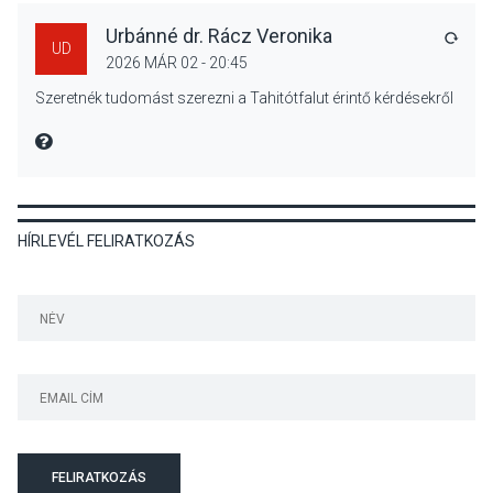
Urbánné dr. Rácz Veronika
VÁLA
UD
2026 MÁR 02 - 20:45
KULTÚRA
2026 AUG 04
Szeretnék tudomást szerezni a Tahitótfalut érintő kérdésekről
Bogdányban programokkal
teli búcsúhétvége lesz
MIRE MONDTA
HÍRLEVÉL FELIRATKOZÁS
KÖZÉLET
2026 AUG 04
Jótékonysági
tanszergyűjtés lesz
Szigetmonostoron
KÖZÉLET
2026 AUG 04
Megújulnak Szentendre
FELIRATKOZÁS