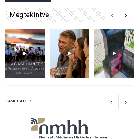
játszóterei
Megtekintve
TERMÉSZETI KÖRNYEZET
2026 AUG 04
Kánikulában még
veszélyesebbek a
kullancsok
KULTÚRA
2026 AUG 03
Art Week: egy hét a
TÁMOGATÓK:
művészetek jegyében
Esztergomban