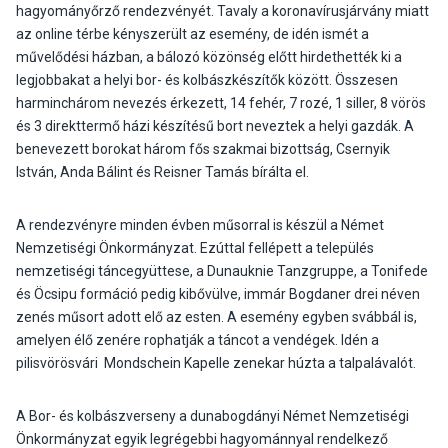
hagyományőrző rendezvényét. Tavaly a koronavírusjárvány miatt
az online térbe kényszerült az esemény, de idén ismét a
művelődési házban, a bálozó közönség előtt hirdethették ki a
legjobbakat a helyi bor- és kolbászkészítők között. Összesen
harminchárom nevezés érkezett, 14 fehér, 7 rozé, 1 siller, 8 vörös
és 3 direkttermő házi készítésű bort neveztek a helyi gazdák. A
benevezett borokat három fős szakmai bizottság, Csernyik
István, Anda Bálint és Reisner Tamás bírálta el.
A rendezvényre minden évben műsorral is készül a Német
Nemzetiségi Önkormányzat. Ezúttal fellépett a település
nemzetiségi táncegyüttese, a Dunauknie Tanzgruppe, a Tonifede
és Öcsipu formáció pedig kibővülve, immár Bogdaner drei néven
zenés műsort adott elő az esten. A esemény egyben svábbál is,
amelyen élő zenére rophatják a táncot a vendégek. Idén a
pilisvörösvári Mondschein Kapelle zenekar húzta a talpalávalót.
A Bor- és kolbászverseny a dunabogdányi Német Nemzetiségi
Önkormányzat egyik legrégebbi hagyománnyal rendelkező