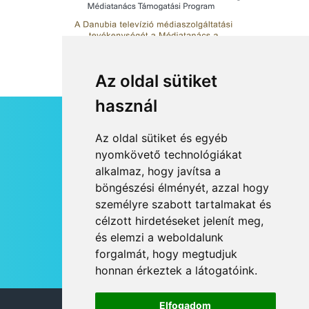
Az oldal sütiket
használ
HÍRLEVÉL
Az oldal sütiket és egyéb
RSS
nyomkövető technológiákat
alkalmaz, hogy javítsa a
JOGI NYILATKOZAT
böngészési élményét, azzal hogy
KAPCSOLAT
személyre szabott tartalmakat és
OLDALTÉRKÉP
célzott hirdetéseket jelenít meg,
IMPRESSZUM
és elemzi a weboldalunk
HÍR BEKÜLDÉSE
forgalmát, hogy megtudjuk
honnan érkeztek a látogatóink.
Elfogadom