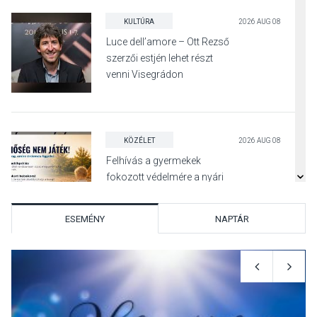
KULTÚRA
2026 AUG 08
Luce dell’amore – Ott Rezső
szerzői estjén lehet részt
venni Visegrádon
KÖZÉLET
2026 AUG 08
Felhívás a gyermekek
fokozott védelmére a nyári
hőségben
ESEMÉNY
NAPTÁR
KULTÚRA
2026 AUG 07
Reneszánsz dallamok
csendülnek fel a visegrádi
Királyi Palota