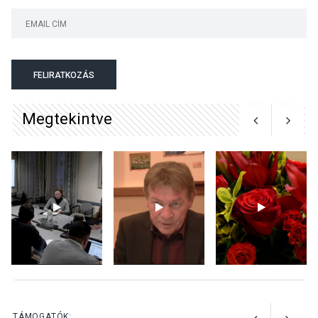
KULTÚRA
2026 AUG 05
Mordái folk-rock koncert
lesz a pilismaróti Duna-
parton
FELIRATKOZÁS
Megtekintve
KULTÚRA
2026 AUG 05
Különleges nyári élményt
kínálnak a szabadtéri
előadások a Skanzenben
KÖZÉLET
2026 AUG 05
Szeptembertől emelkednek
a parkolási díjak
Szentendrén
TÁMOGATÓK: