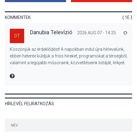
Mi a pszichológia, és miért
van rá szükségünk? –
Beszélgetés a Kacsakő
KOMMENTEK
{ 1E }
Irodalmi Színpadon
Danubia Televízió
2026 AUG 07 - 14:25
VÁLA
DT
KULTÚRA
2026 AUG 06
Köszönjük az érdeklődést! A napokban indul újra hírlevelünk,
Különleges csillagles lesz
ebben hetente küldjük a friss híreket, programokat a térségből,
Tahitótfaluban a Bodor
valamint a legújabb műsoraink, közvetítéseink listáját, linkjeit.
Majorban
Üdvözlettel: a Danubia Televízió csapata
MIRE MONDTA
KULTÚRA
2026 AUG 06
HÍRLEVÉL FELIRATKOZÁS
Színek, közösség és
hagyomány – kiállítás
nyitotta meg az idei Irány
Surány Fesztivált