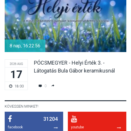
díszudvarában
KULTÚRA
2026 AUG 07
Dunavirág Ünnep Verőcén –
két nap a Duna élővilágának
8 nap, 16:22:56
jegyében
PÓCSMEGYER - Helyi Érték 3. -
2026 AUG
Látogatás Bula Gábor keramikusnál
17
TERMÉSZETI KÖRNYEZET
2026 AUG 07
A napokban is nő a
0
18:00
talajközeli ózonmennyiség
KÖVESSEN MINKET!
31204
KULTÚRA
2026 AUG 06
facebook
youtube