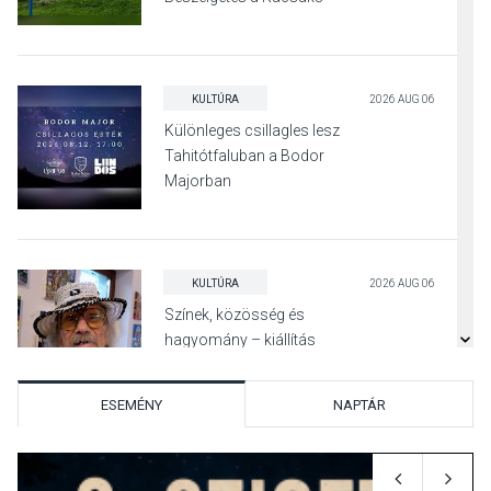
Irodalmi Színpadon
KULTÚRA
2026 AUG 06
Különleges csillagles lesz
Tahitótfaluban a Bodor
Majorban
KULTÚRA
2026 AUG 06
Színek, közösség és
hagyomány – kiállítás
nyitotta meg az idei Irány
Surány Fesztivált
ESEMÉNY
NAPTÁR
KULTÚRA
2026 AUG 05