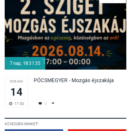
Mordái folk-rock koncert
lesz a pilismaróti Duna-
parton
KULTÚRA
2026 AUG 05
Különleges nyári élményt
kínálnak a szabadtéri
7 nap, 18:31:34
előadások a Skanzenben
PÓCSMEGYER - Mozgás éjszakája
2026 AUG
14
KÖZÉLET
2026 AUG 05
Szeptembertől emelkednek
0
17:00
a parkolási díjak
Szentendrén
KÖVESSEN MINKET!