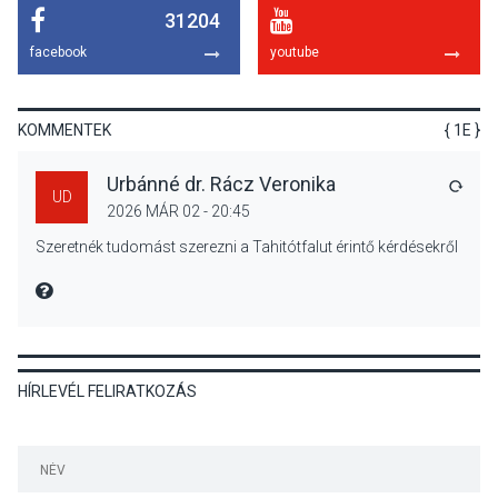
31204
KÖZÉLET
2026 AUG 05
facebook
youtube
Nőtt a fontosabb nyári
gyümölcsök
termésmennyisége
KOMMENTEK
{ 1E }
Urbánné dr. Rácz Veronika
VÁLA
UD
2026 MÁR 02 - 20:45
KULTÚRA
2026 AUG 04
Szeretnék tudomást szerezni a Tahitótfalut érintő kérdésekről
Bogdányban programokkal
teli búcsúhétvége lesz
MIRE MONDTA
HÍRLEVÉL FELIRATKOZÁS
KÖZÉLET
2026 AUG 04
Jótékonysági
tanszergyűjtés lesz
Szigetmonostoron