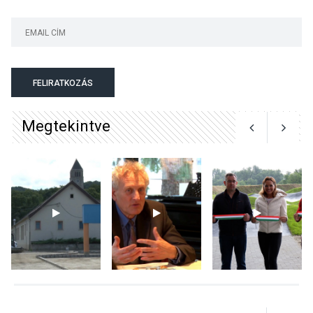
KÖZÉLET
2026 AUG 04
Megújulnak Szentendre
FELIRATKOZÁS
játszóterei
Megtekintve
TERMÉSZETI KÖRNYEZET
2026 AUG 04
Kánikulában még
veszélyesebbek a
kullancsok
KULTÚRA
2026 AUG 03