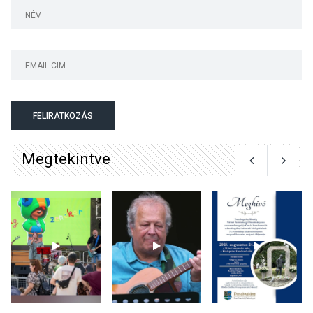
Irodalmi Színpadon
KULTÚRA
2026 AUG 06
Különleges csillagles lesz
Tahitótfaluban a Bodor
Majorban
FELIRATKOZÁS
Megtekintve
KULTÚRA
2026 AUG 06
Színek, közösség és
hagyomány – kiállítás
nyitotta meg az idei Irány
Surány Fesztivált
KULTÚRA
2026 AUG 05