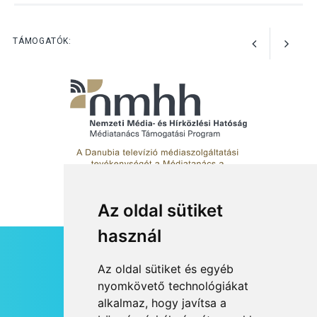
Mordái folk-rock koncert
lesz a pilismaróti Duna-
parton
TÁMOGATÓK:
Az oldal sütiket
használ
HÍRLEVÉL
Az oldal sütiket és egyéb
RSS
nyomkövető technológiákat
alkalmaz, hogy javítsa a
JOGI NYILATKOZAT