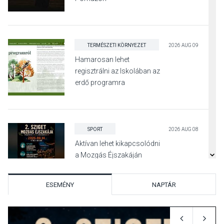
TERMÉSZETI KÖRNYEZET
2026 AUG 09
Hamarosan lehet
regisztrálni az Iskolában az
erdő programra
SPORT
2026 AUG 08
Aktívan lehet kikapcsolódni
a Mozgás Éjszakáján
Pócsmegyer-Surányban
ESEMÉNY
NAPTÁR
KULTÚRA
2026 AUG 08