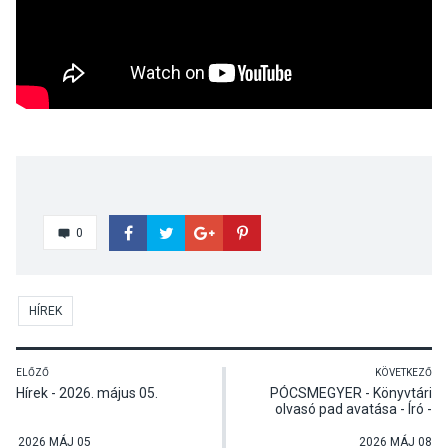
0
HÍREK
ELŐZŐ
KÖVETKEZŐ
Hírek - 2026. május 05.
PÓCSMEGYER - Könyvtári
olvasó pad avatása - Író -
olvasó találkozó Varró
Dániellel és a Kisnádos
2026 MÁJ 05
2026 MÁJ 08