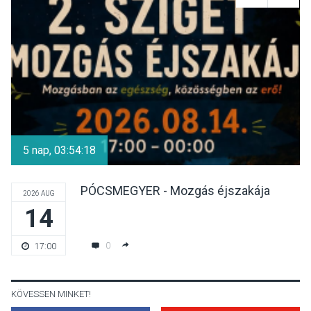
Luce dell’amore – Ott Rezső
szerzői estjén lehet részt
venni Visegrádon
KÖZÉLET
2026 AUG 08
Felhívás a gyermekek
fokozott védelmére a nyári
5 nap, 03:54:18
hőségben
PÓCSMEGYER - Mozgás éjszakája
2026 AUG
14
KULTÚRA
2026 AUG 07
Reneszánsz dallamok
0
17:00
csendülnek fel a visegrádi
Királyi Palota
díszudvarában
KÖVESSEN MINKET!