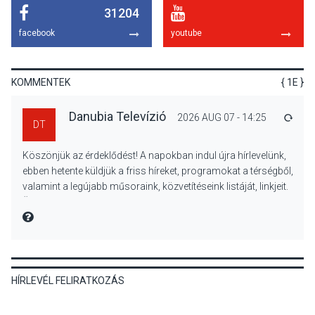
31204
KULTÚRA
2026 AUG 07
facebook
youtube
Dunavirág Ünnep Verőcén –
két nap a Duna élővilágának
jegyében
KOMMENTEK
{ 1E }
Danubia Televízió
2026 AUG 07 - 14:25
VÁLA
DT
TERMÉSZETI KÖRNYEZET
2026 AUG 07
Köszönjük az érdeklődést! A napokban indul újra hírlevelünk,
A napokban is nő a
ebben hetente küldjük a friss híreket, programokat a térségből,
talajközeli ózonmennyiség
valamint a legújabb műsoraink, közvetítéseink listáját, linkjeit.
Üdvözlettel: a Danubia Televízió csapata
MIRE MONDTA
KULTÚRA
2026 AUG 06
HÍRLEVÉL FELIRATKOZÁS
Mi a pszichológia, és miért
van rá szükségünk? –
Beszélgetés a Kacsakő