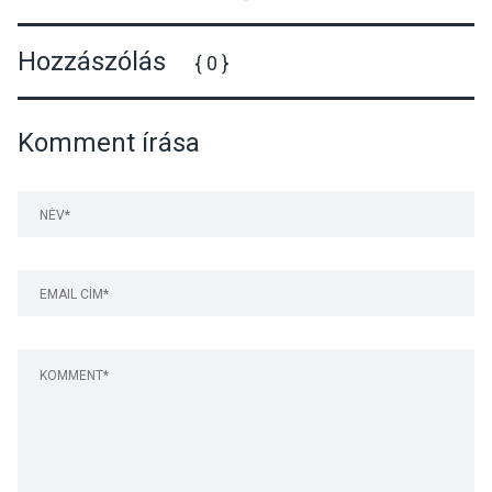
Néptánccsoport bemutatója
Hozzászólás
{ 0 }
Komment írása