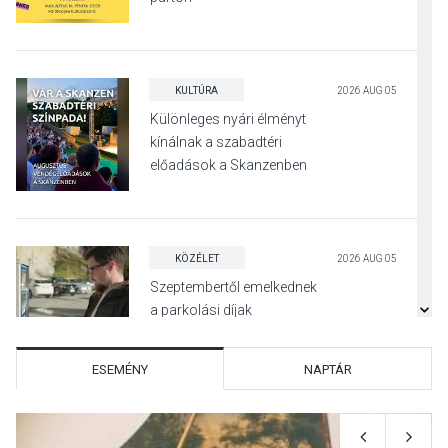
KULTÚRA
2026 AUG 05
Különleges nyári élményt
kínálnak a szabadtéri
előadások a Skanzenben
KÖZÉLET
2026 AUG 05
Szeptembertől emelkednek
a parkolási díjak
Szentendrén
ESEMÉNY
NAPTÁR
KÖZÉLET
2026 AUG 05