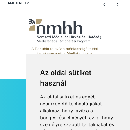
Perseidák – amikor az
TÁMOGATÓK:
augusztusi égbolt
hullócsillagokkal ajándékoz
meg
Az oldal sütiket
használ
HÍRLEVÉL
Az oldal sütiket és egyéb
RSS
nyomkövető technológiákat
alkalmaz, hogy javítsa a
JOGI NYILATKOZAT
böngészési élményét, azzal hogy
KAPCSOLAT
személyre szabott tartalmakat és
OLDALTÉRKÉP