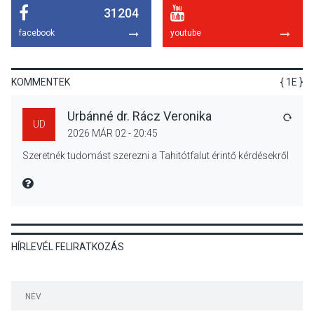
31204
KÖZÉLET
2026 AUG 04
facebook
youtube
Megújulnak Szentendre
játszóterei
KOMMENTEK
{ 1E }
Urbánné dr. Rácz Veronika
VÁLA
UD
2026 MÁR 02 - 20:45
TERMÉSZETI KÖRNYEZET
2026 AUG 04
Szeretnék tudomást szerezni a Tahitótfalut érintő kérdésekről
Kánikulában még
veszélyesebbek a
MIRE MONDTA
kullancsok
HÍRLEVÉL FELIRATKOZÁS
KULTÚRA
2026 AUG 03
Art Week: egy hét a
művészetek jegyében
Esztergomban