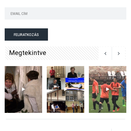
KULTÚRA
2026 AUG 03
A kimondatlan üzenetek
FELIRATKOZÁS
nyomában – Ingyenes
metakommunikációs
Megtekintve
foglalkozások Szentendrén
KULTÚRA
2026 AUG 03
Az Ön fotója is bekerülhet a
WMO 2027-es naptárába
TERMÉSZETI KÖRNYEZET
2026 AUG 03