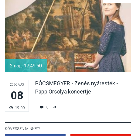
Nőtt a fontosabb nyári
gyümölcsök
termésmennyisége
KULTÚRA
2026 AUG 04
Bogdányban programokkal
teli búcsúhétvége lesz
2 nap, 17:49:50
PÓCSMEGYER - Zenés nyáresték -
2026 AUG
Papp Orsolya koncertje
08
KÖZÉLET
2026 AUG 04
Jótékonysági
0
19:00
tanszergyűjtés lesz
Szigetmonostoron
KÖVESSEN MINKET!