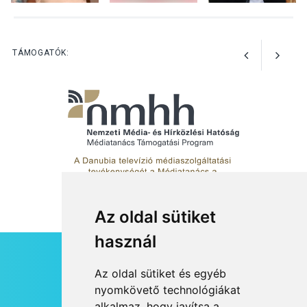
Különleges csillagles lesz
Tahitótfaluban a Bodor
Majorban
TÁMOGATÓK:
Az oldal sütiket
használ
HÍRLEVÉL
Az oldal sütiket és egyéb
RSS
nyomkövető technológiákat
alkalmaz, hogy javítsa a
JOGI NYILATKOZAT