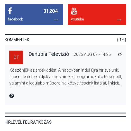
31204
KÖZÉLET
2026 AUG 08
facebook
youtube
Felhívás a gyermekek
fokozott védelmére a nyári
hőségben
KOMMENTEK
{ 1E }
Danubia Televízió
2026 AUG 07 - 14:25
VÁLA
DT
KULTÚRA
2026 AUG 07
Köszönjük az érdeklődést! A napokban indul újra hírlevelünk,
Reneszánsz dallamok
ebben hetente küldjük a friss híreket, programokat a térségből,
csendülnek fel a visegrádi
valamint a legújabb műsoraink, közvetítéseink listáját, linkjeit.
Királyi Palota
Üdvözlettel: a Danubia Televízió csapata
díszudvarában
MIRE MONDTA
KULTÚRA
2026 AUG 07
HÍRLEVÉL FELIRATKOZÁS
Dunavirág Ünnep Verőcén –
két nap a Duna élővilágának