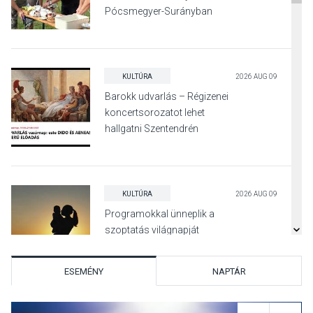
Pócsmegyer-Surányban
KULTÚRA
2026 AUG 09
Barokk udvarlás – Régizenei
koncertsorozatot lehet
hallgatni Szentendrén
KULTÚRA
2026 AUG 09
Programokkal ünneplik a
szoptatás világnapját
Pomázon
ESEMÉNY
NAPTÁR
TERMÉSZETI KÖRNYEZET
2026 AUG 09