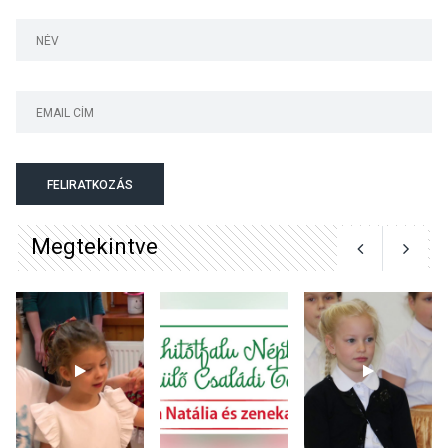
jegyében
TERMÉSZETI KÖRNYEZET
2026 AUG 07
A napokban is nő a
talajközeli ózonmennyiség
FELIRATKOZÁS
Megtekintve
KULTÚRA
2026 AUG 06
Mi a pszichológia, és miért
van rá szükségünk? –
Beszélgetés a Kacsakő
Irodalmi Színpadon
KULTÚRA
2026 AUG 06