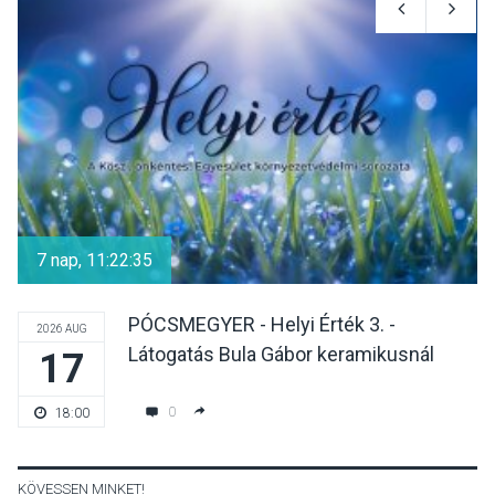
Hamarosan lehet
regisztrálni az Iskolában az
erdő programra
SPORT
2026 AUG 08
Aktívan lehet kikapcsolódni
a Mozgás Éjszakáján
7 nap, 11:22:35
Pócsmegyer-Surányban
PÓCSMEGYER - Helyi Érték 3. -
2026 AUG
Látogatás Bula Gábor keramikusnál
17
KULTÚRA
2026 AUG 08
Luce dell’amore – Ott Rezső
0
18:00
szerzői estjén lehet részt
venni Visegrádon
KÖVESSEN MINKET!