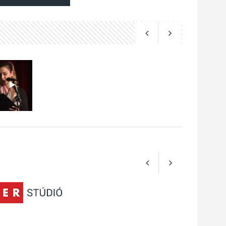
A kimondatlan
üzenetek nyomában –
Ingyenes
metakommunikációs
foglalkozások
Szentendrén