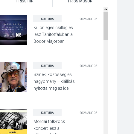
FRISS HÍR
FRISS MŰSOR
KULTÚRA
2026 AUG 06
Különleges csillagles
lesz Tahitótfaluban a
Bodor Majorban
KULTÚRA
2026 AUG 06
Színek, közösség és
hagyomány – kiállítás
nyitotta meg az idei
Irány Surány Fesztivált
KULTÚRA
2026 AUG 05
Mordái folk-rock
koncert lesz a