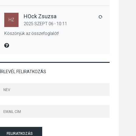
Megújulnak Szentendre
játszóterei
HOck Zsuzsa
VÁLASZ
HZ
2025 SZEPT 06 - 10:11
Köszönjük az összefoglalót!
TERMÉSZETI KÖRNYEZET
MIRE MONDTA
2026 AUG 04
Kánikulában még
veszélyesebbek a
kullancsok
ÍRLEVÉL FELIRATKOZÁS
KULTÚRA
2026 AUG 03
Art Week: egy hét a
művészetek jegyében
Esztergomban
FELIRATKOZÁS
KULTÚRA
2026 AUG 03