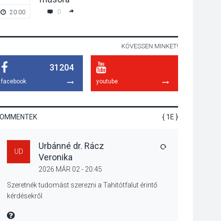
gyümölcsök
0
20:00
19:00
termésmennyisége
KÖVESSEN MINKET!
KULTÚRA
2026 AUG 04
31204
Bogdányban
programokkal teli
facebook
youtube
búcsúhétvége lesz
KOMMENTEK
{ 1E }
KÖZÉLET
2026 AUG 04
Urbánné dr. Rácz
Jótékonysági
VÁLASZ
UD
Veronika
tanszergyűjtés lesz
Szigetmonostoron
2026 MÁR 02 - 20:45
Szeretnék tudomást szerezni a Tahitótfalut érintő
kérdésekről
KÖZÉLET
2026 AUG 04
MIRE MONDTA