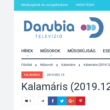
Médiaajánlat és szolgáltatások
HIRDETÉSEK
HÍREK
MŰSOROK
MŰSORÚJSÁG
ES
Főoldal
Műsorok
Kalamáris
Kalamáris (2019.12
KALAMÁRIS
2019 DEC 19
Kalamáris (2019.12
0