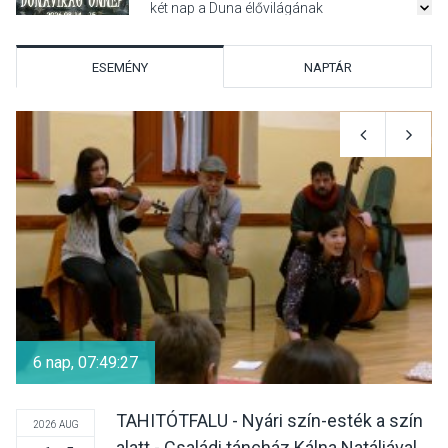
két nap a Duna élővilágának
jegyében
ESEMÉNY
NAPTÁR
TERMÉSZETI KÖRNYEZET
2026 AUG 07
A napokban is nő a
talajközeli ózonmennyiség
KULTÚRA
2026 AUG 06
Mi a pszichológia, és miért
van rá szükségünk? –
6 nap, 07:49:27
Beszélgetés a Kacsakő
Irodalmi Színpadon
TAHITÓTFALU - Nyári szín-esték a szín
2026 AUG
alatt - Családi táncház Kálna Natáliával