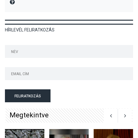
MIRE MONDTA
KULTÚRA
2026 AUG 05
HÍRLEVÉL FELIRATKOZÁS
Különleges nyári élményt
kínálnak a szabadtéri
előadások a Skanzenben
KÖZÉLET
2026 AUG 05
Szeptembertől emelkednek
a parkolási díjak
Szentendrén
FELIRATKOZÁS
Megtekintve
KÖZÉLET
2026 AUG 05
Nőtt a fontosabb nyári