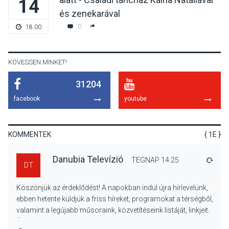
14
KULTÚRA
2026 AUG 06
és zenekarával
Különleges csillagles lesz
0
18:00
Tahitótfaluban a Bodor
Majorban
KÖVESSEN MINKET!
31204
KULTÚRA
2026 AUG 06
facebook
youtube
Színek, közösség és
hagyomány – kiállítás
nyitotta meg az idei Irány
KOMMENTEK
{ 1E }
Surány Fesztivált
Danubia Televízió
TEGNAP 14:25
VÁLA
DT
KULTÚRA
2026 AUG 05
Köszönjük az érdeklődést! A napokban indul újra hírlevelünk,
Mordái folk-rock koncert
ebben hetente küldjük a friss híreket, programokat a térségből,
lesz a pilismaróti Duna-
valamint a legújabb műsoraink, közvetítéseink listáját, linkjeit.
parton
Üdvözlettel: a Danubia Televízió csapata