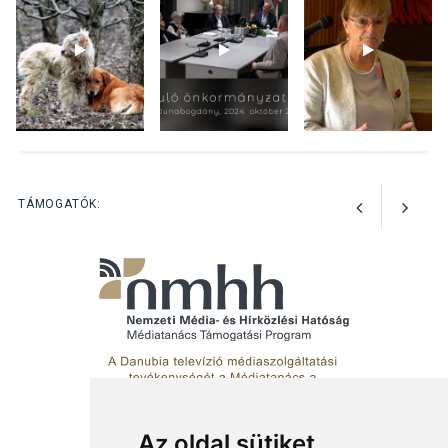
gyümölcsök
termésmennyisége
KULTÚRA
2026 AUG 04
Bogdányban programokkal
teli búcsúhétvége lesz
TÁMOGATÓK:
Az oldal sütiket