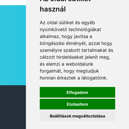
használ
HÍRLEVÉL
Az oldal sütiket és egyéb
RSS
nyomkövető technológiákat
alkalmaz, hogy javítsa a
JOGI NYILATKOZAT
böngészési élményét, azzal hogy
KAPCSOLAT
személyre szabott tartalmakat és
OLDALTÉRKÉP
célzott hirdetéseket jelenít meg,
IMPRESSZUM
és elemzi a weboldalunk
HÍR BEKÜLDÉSE
forgalmát, hogy megtudjuk
honnan érkeztek a látogatóink.
Elfogadom
© 2026 DANUBIA TV
Elutasítom
Beállítások megváltoztatása
DESIGN: NEOPLANE, WEB:
MOVAT