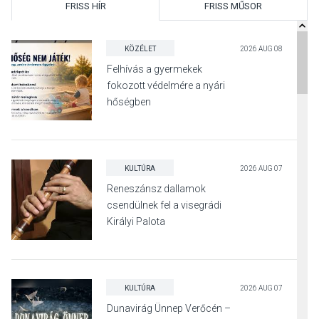
FRISS HÍR
FRISS MŰSOR
KÖZÉLET
2026 AUG 08
Felhívás a gyermekek
fokozott védelmére a nyári
hőségben
KULTÚRA
2026 AUG 07
Reneszánsz dallamok
csendülnek fel a visegrádi
Királyi Palota
díszudvarában
KULTÚRA
2026 AUG 07
Dunavirág Ünnep Verőcén –