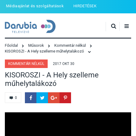
Médiaajánlat és szolgáltatások
HIRDETÉSEK
Főoldal
Műsorok
Kommentár nélkül
KISOROSZI - A Hely szelleme műhelytalákozó
KOMMENTÁR NÉLKÜL
2017 OKT 30
KISOROSZI - A Hely szelleme
műhelytalákozó
0