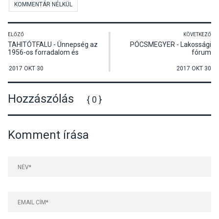
KOMMENTÁR NÉLKÜL
ELŐZŐ
KÖVETKEZŐ
TAHITÓTFALU - Ünnepség az
PÓCSMEGYER - Lakossági
1956-os forradalom és
fórum
szabadságharc kitörésének
évfordulóján
2017 OKT 30
2017 OKT 30
Hozzászólás
{ 0 }
Komment írása