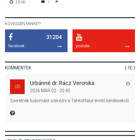
0
20:00
teli búcsúhétvége lesz
KÖVESSEN MINKET!
31204
KÖZÉLET
2026 AUG 04
facebook
youtube
Jótékonysági
tanszergyűjtés lesz
Szigetmonostoron
KOMMENTEK
{ 1E }
Urbánné dr. Rácz Veronika
VÁLA
UD
2026 MÁR 02 - 20:45
KÖZÉLET
2026 AUG 04
Szeretnék tudomást szerezni a Tahitótfalut érintő kérdésekről
Megújulnak Szentendre
játszóterei
MIRE MONDTA