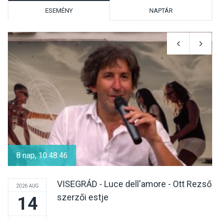
ESEMÉNY
NAPTÁR
KÖZÉLET
2026 AUG 05
Szeptembertől emelkednek
a parkolási díjak
Szentendrén
KÖZÉLET
2026 AUG 05
Nőtt a fontosabb nyári
gyümölcsök
8 nap, 10:48:46
termésmennyisége
VISEGRÁD - Luce dell'amore - Ott Rezső
2026 AUG
szerzői estje
14
KULTÚRA
2026 AUG 04
Bogdányban programokkal