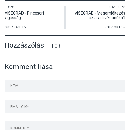
ELŐZŐ
KÖVETKEZŐ
VISEGRÁD - Pincesori
VISEGRÁD - Megemlékezés
vigasság
az aradi vértanúkról
2017 OKT 16
2017 OKT 16
Hozzászólás
{ 0 }
Komment írása