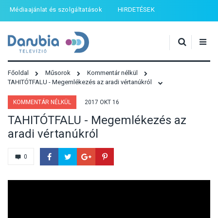
Médiaajánlat és szolgáltatások
HIRDETÉSEK
Főoldal
Műsorok
Kommentár nélkül
TAHITÓTFALU - Megemlékezés az aradi vértanúkról
KOMMENTÁR NÉLKÜL
2017 OKT 16
TAHITÓTFALU - Megemlékezés az
aradi vértanúkról
0