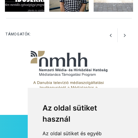
foglalkozások Szentendrén
KULTÚRA
2026 AUG 03
Az Ön fotója is bekerülhet a
TÁMOGATÓK:
WMO 2027-es naptárába
Az oldal sütiket
használ
HÍRLEVÉL
Az oldal sütiket és egyéb