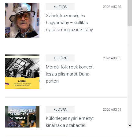
KULTÚRA
2026 AUG 06
Színek, közösség és
hagyomány – kiállítás
nyitotta meg az idei Irány
Surány Fesztivált
KULTÚRA
2026 AUG 05
Mordái folk-rock koncert
lesz a pilismaróti Duna-
parton
KULTÚRA
2026 AUG 05
Különleges nyári élményt
kínálnak a szabadtéri
előadások a Skanzenben