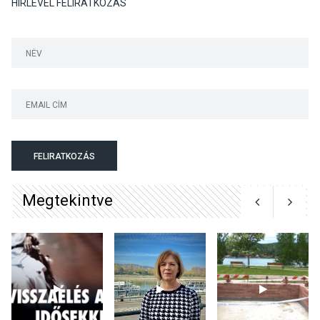
HÍRLEVÉL FELIRATKOZÁS
TERMÉSZETI KÖRNYEZET
2026 AUG 04
Kánikulában még
veszélyesebbek a
kullancsok
KULTÚRA
2026 AUG 03
Art Week: egy hét a
FELIRATKOZÁS
művészetek jegyében
Esztergomban
Megtekintve
KULTÚRA
2026 AUG 03
A kimondatlan üzenetek
nyomában – Ingyenes
metakommunikációs