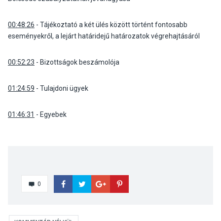
00:48:26
- Tájékoztató a két ülés között történt fontosabb
eseményekről, a lejárt határidejű határozatok végrehajtásáról
00:52:23
- Bizottságok beszámolója
01:24:59
- Tulajdoni ügyek
01:46:31
- Egyebek
0