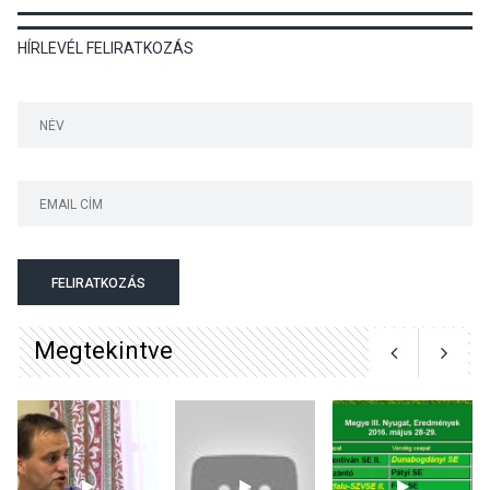
HÍRLEVÉL FELIRATKOZÁS
TERMÉSZETI KÖRNYEZET
2026 AUG 04
Kánikulában még
veszélyesebbek a
kullancsok
KULTÚRA
2026 AUG 03
Art Week: egy hét a
FELIRATKOZÁS
művészetek jegyében
Esztergomban
Megtekintve
KULTÚRA
2026 AUG 03
A kimondatlan üzenetek