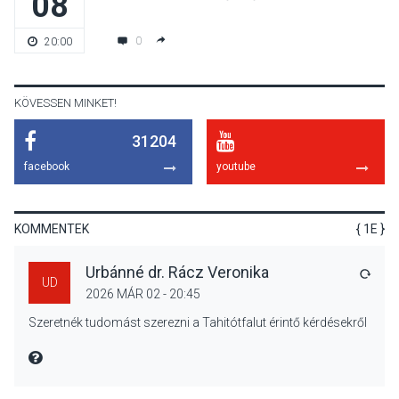
08
KULTÚRA
2026 AUG 04
Bogdányban programokkal
0
20:00
teli búcsúhétvége lesz
KÖVESSEN MINKET!
31204
KÖZÉLET
2026 AUG 04
facebook
youtube
Jótékonysági
tanszergyűjtés lesz
Szigetmonostoron
KOMMENTEK
{ 1E }
Urbánné dr. Rácz Veronika
VÁLA
UD
2026 MÁR 02 - 20:45
KÖZÉLET
2026 AUG 04
Szeretnék tudomást szerezni a Tahitótfalut érintő kérdésekről
Megújulnak Szentendre
játszóterei
MIRE MONDTA