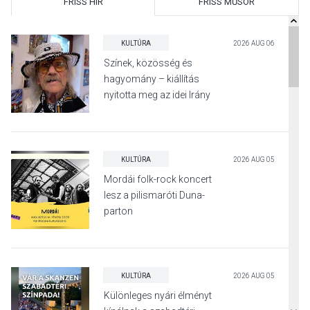
FRISS HÍR
FRISS MŰSOR
KULTÚRA
2026 AUG 06
Színek, közösség és
hagyomány – kiállítás
nyitotta meg az idei Irány
Surány Fesztivált
KULTÚRA
2026 AUG 05
Mordái folk-rock koncert
lesz a pilismaróti Duna-
parton
KULTÚRA
2026 AUG 05
Különleges nyári élményt