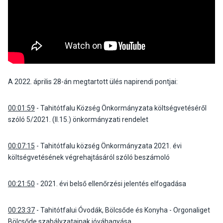
A 2022. április 28-án megtartott ülés napirendi pontjai:
00:01:59
- Tahitótfalu Község Önkormányzata költségvetéséről
szóló 5/2021. (II.15.) önkormányzati rendelet
00:07:15
- Tahitótfalu község Önkormányzata 2021. évi
költségvetésének végrehajtásáról szóló beszámoló
00:21:50
- 2021. évi belső ellenőrzési jelentés elfogadása
00:23:37
- Tahitótfalui Óvodák, Bölcsőde és Konyha - Orgonaliget
Bölcsőde szabályzatainak jóváhagyása