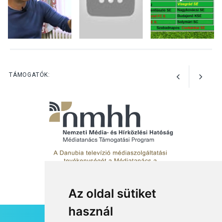
nyomában – Ingyenes
metakommunikációs
foglalkozások Szentendrén
KULTÚRA
2026 AUG 03
Az Ön fotója is bekerülhet a
TÁMOGATÓK:
WMO 2027-es naptárába
Az oldal sütiket
használ