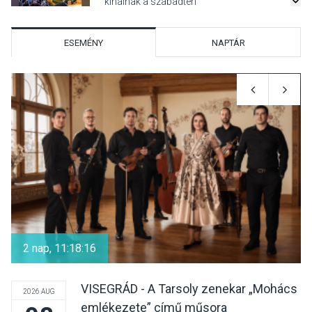
kínálnak a szabadtéri
előadások a Skanzenben
ESEMÉNY
NAPTÁR
KÖZÉLET
2026 AUG 05
Szeptembertől emelkednek
a parkolási díjak
Szentendrén
KÖZÉLET
2026 AUG 05
Nőtt a fontosabb nyári
gyümölcsök
2 nap, 11:18:16
termésmennyisége
VISEGRÁD - A Tarsoly zenekar „Mohács
2026 AUG
emlékezete” című műsora