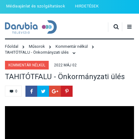
Médiaajánlat és szolgáltatások
HIRDETÉSEK
Főoldal
Műsorok
Kommentár nélkül
TAHITÓTFALU - Önkormányzati ülés
KOMMENTÁR NÉLKÜL
2022 MÁJ 02
TAHITÓTFALU - Önkormányzati ülés
0