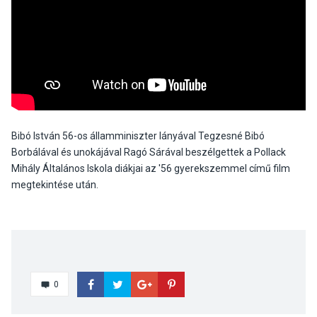
Bibó István 56-os államminiszter lányával Tegzesné Bibó
Borbálával és unokájával Ragó Sárával beszélgettek a Pollack
Mihály Általános Iskola diákjai az '56 gyerekszemmel című film
megtekintése után.
0