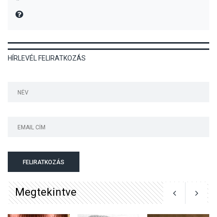
Üdvözlettel: a Danubia Televízió csapata
MIRE MONDTA
KULTÚRA
2026 AUG 05
HÍRLEVÉL FELIRATKOZÁS
Különleges nyári élményt
kínálnak a szabadtéri
előadások a Skanzenben
KÖZÉLET
2026 AUG 05
Szeptembertől emelkednek
a parkolási díjak
Szentendrén
FELIRATKOZÁS
Megtekintve
KÖZÉLET
2026 AUG 05