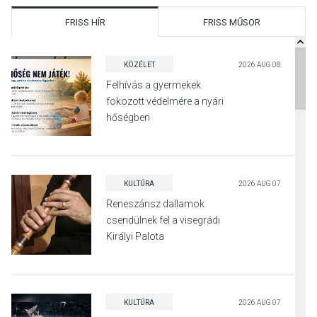
FRISS HÍR
FRISS MŰSOR
KÖZÉLET
2026 AUG 08
Felhívás a gyermekek
fokozott védelmére a nyári
hőségben
KULTÚRA
2026 AUG 07
Reneszánsz dallamok
csendülnek fel a visegrádi
Királyi Palota
díszudvarában
KULTÚRA
2026 AUG 07