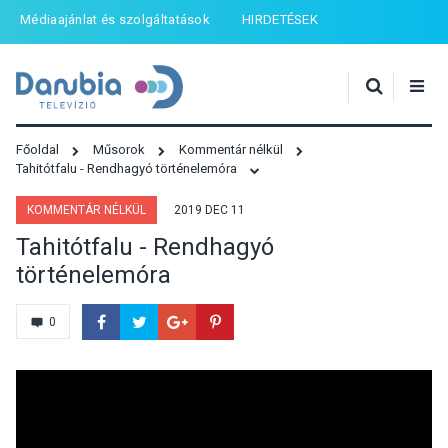
Médiaajánlat és szolgáltatások
HIRDETÉSEK
Főoldal
Műsorok
Kommentár nélkül
Tahitótfalu - Rendhagyó történelemóra
KOMMENTÁR NÉLKÜL
2019 DEC 11
Tahitótfalu - Rendhagyó
történelemóra
0