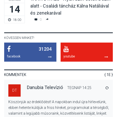
alatt - Családi táncház Kálna Natáliával
14
KULTÚRA
2026 AUG 06
és zenekarával
Különleges csillagles lesz
0
18:00
Tahitótfaluban a Bodor
Majorban
KÖVESSEN MINKET!
31204
KULTÚRA
2026 AUG 06
facebook
youtube
Színek, közösség és
hagyomány – kiállítás
nyitotta meg az idei Irány
KOMMENTEK
{ 1E }
Surány Fesztivált
Danubia Televízió
TEGNAP 14:25
VÁLA
DT
KULTÚRA
2026 AUG 05
Köszönjük az érdeklődést! A napokban indul újra hírlevelünk,
Mordái folk-rock koncert
ebben hetente küldjük a friss híreket, programokat a térségből,
lesz a pilismaróti Duna-
valamint a legújabb műsoraink, közvetítéseink listáját, linkjeit.
parton