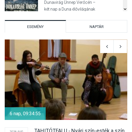
Dunavirág Ünnep Verőcén –
két nap a Duna élővilágának
jegyében
ESEMÉNY
NAPTÁR
TERMÉSZETI KÖRNYEZET
2026 AUG 07
A napokban is nő a
talajközeli ózonmennyiség
KULTÚRA
2026 AUG 06
Mi a pszichológia, és miért
van rá szükségünk? –
6 nap, 09:34:55
Beszélgetés a Kacsakő
Irodalmi Színpadon
TAHITÓTFALU - Nyári szín-esték a szín
2026 AUG