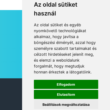
Az oldal sütiket
használ
HÍRLEVÉL
Az oldal sütiket és egyéb
RSS
nyomkövető technológiákat
alkalmaz, hogy javítsa a
JOGI NYILATKOZAT
böngészési élményét, azzal hogy
KAPCSOLAT
személyre szabott tartalmakat és
OLDALTÉRKÉP
célzott hirdetéseket jelenít meg,
IMPRESSZUM
és elemzi a weboldalunk
HÍR BEKÜLDÉSE
forgalmát, hogy megtudjuk
honnan érkeztek a látogatóink.
Elfogadom
© 2026 DANUBIA TV
Elutasítom
Beállítások megváltoztatása
DESIGN: NEOPLANE, WEB:
MOVAT