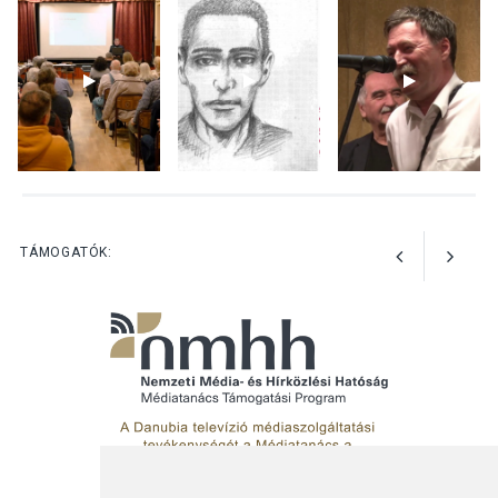
Nőtt a fontosabb nyári
gyümölcsök
termésmennyisége
KULTÚRA
2026 AUG 04
Bogdányban programokkal
teli búcsúhétvége lesz
TÁMOGATÓK: