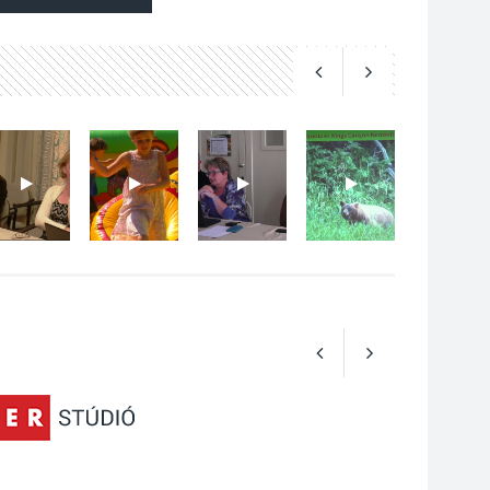
2026 AUG 04
Kánikulában még
veszélyesebbek a
kullancsok