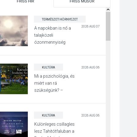
FRISS HÍR
FRISS MŰSOR
TERMÉSZETI KÖRNYEZET
2026 AUG 07
A napokban is nő a
talajközeli
ózonmennyiség
KULTÚRA
2026 AUG 06
Mi a pszichológia, és
miért van rá
szükségünk? –
Beszélgetés a Kacsakő
Irodalmi Színpadon
KULTÚRA
2026 AUG 06
Különleges csillagles
lesz Tahitótfaluban a