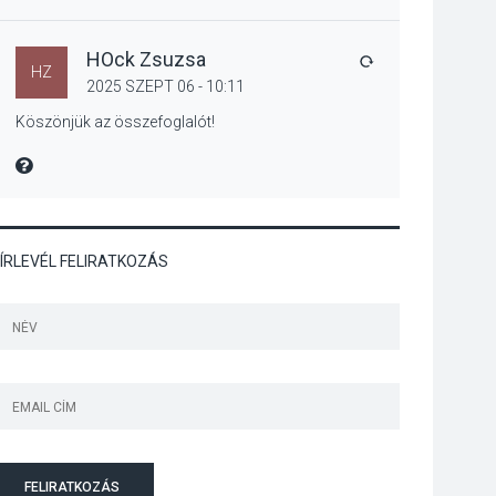
Bogdányban
programokkal teli
búcsúhétvége lesz
HOck Zsuzsa
VÁLASZ
HZ
2025 SZEPT 06 - 10:11
Köszönjük az összefoglalót!
KÖZÉLET
2026 AUG 04
MIRE MONDTA
Jótékonysági
tanszergyűjtés lesz
Szigetmonostoron
ÍRLEVÉL FELIRATKOZÁS
KÖZÉLET
2026 AUG 04
Megújulnak Szentendre
játszóterei
FELIRATKOZÁS
TERMÉSZETI KÖRNYEZET