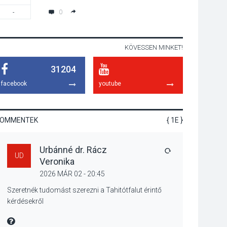
élményt kínálnak a
0
-
19:00
szabadtéri előadások
a Skanzenben
KÖVESSEN MINKET!
KÖZÉLET
2026 AUG 05
31204
Szeptembertől
emelkednek a
facebook
youtube
parkolási díjak
Szentendrén
KOMMENTEK
{ 1E }
KÖZÉLET
2026 AUG 05
Urbánné dr. Rácz
Nőtt a fontosabb nyári
VÁLASZ
UD
Veronika
gyümölcsök
termésmennyisége
2026 MÁR 02 - 20:45
Szeretnék tudomást szerezni a Tahitótfalut érintő
kérdésekről
KULTÚRA
2026 AUG 04
MIRE MONDTA