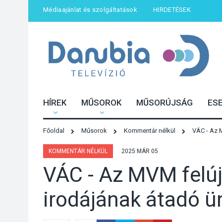
Médiaajánlat és szolgáltatások
HIRDETÉSEK
HÍREK
MŰSOROK
MŰSORÚJSÁG
ES
Főoldal
Műsorok
Kommentár nélkül
VÁC - Az M
KOMMENTÁR NÉLKÜL
2025 MÁR 05
VÁC - Az MVM felújí
irodájának átadó 