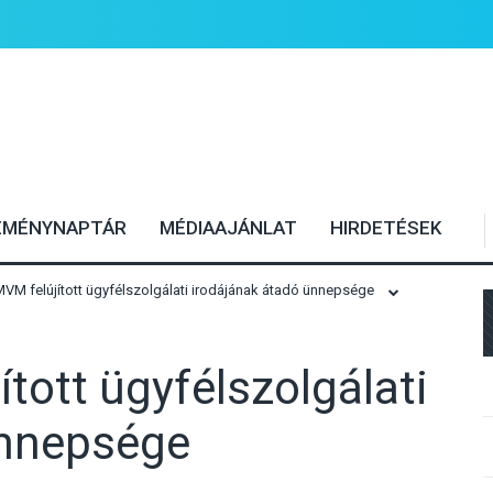
EMÉNYNAPTÁR
MÉDIAAJÁNLAT
HIRDETÉSEK
VM felújított ügyfélszolgálati irodájának átadó ünnepsége
tott ügyfélszolgálati
ünnepsége