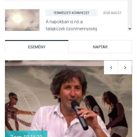
TERMÉSZETI KÖRNYEZET
2026 AUG 07
A napokban is nő a
talajközeli ózonmennyiség
ESEMÉNY
NAPTÁR
KULTÚRA
2026 AUG 06
Mi a pszichológia, és miért
van rá szükségünk? –
Beszélgetés a Kacsakő
Irodalmi Színpadon
KULTÚRA
2026 AUG 06
Különleges csillagles lesz
Tahitótfaluban a Bodor