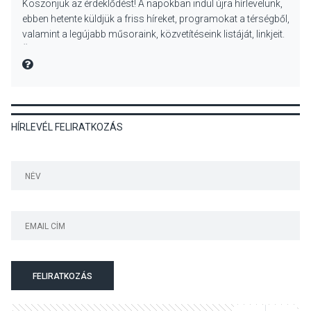
Köszönjük az érdeklődést! A napokban indul újra hírlevelünk,
Különleges nyári élményt
ebben hetente küldjük a friss híreket, programokat a térségből,
kínálnak a szabadtéri
valamint a legújabb műsoraink, közvetítéseink listáját, linkjeit.
előadások a Skanzenben
Üdvözlettel: a Danubia Televízió csapata
MIRE MONDTA
KÖZÉLET
2026 AUG 05
HÍRLEVÉL FELIRATKOZÁS
Szeptembertől emelkednek
a parkolási díjak
Szentendrén
KÖZÉLET
2026 AUG 05
Nőtt a fontosabb nyári
gyümölcsök
termésmennyisége
FELIRATKOZÁS