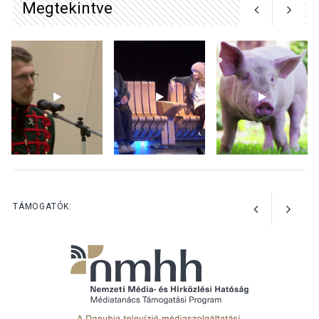
Megtekintve
KULTÚRA
2026 AUG 04
Bogdányban programokkal
teli búcsúhétvége lesz
KÖZÉLET
2026 AUG 04
Jótékonysági
tanszergyűjtés lesz
Szigetmonostoron
TÁMOGATÓK: