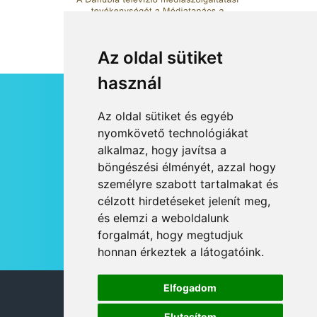
Az oldal sütiket
használ
HÍRLEVÉL
Az oldal sütiket és egyéb
RSS
nyomkövető technológiákat
alkalmaz, hogy javítsa a
JOGI NYILATKOZAT
böngészési élményét, azzal hogy
KAPCSOLAT
személyre szabott tartalmakat és
OLDALTÉRKÉP
célzott hirdetéseket jelenít meg,
IMPRESSZUM
és elemzi a weboldalunk
HÍR BEKÜLDÉSE
forgalmát, hogy megtudjuk
honnan érkeztek a látogatóink.
Elfogadom
© 2026 DANUBIA TV
Elutasítom