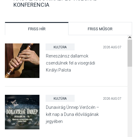
KONFERENCIA
FRISS HÍR
FRISS MŰSOR
KULTÚRA
2026 AUG 07
Reneszánsz dallamok
csendülnek fel a visegrádi
Királyi Palota
díszudvarában
KULTÚRA
2026 AUG 07
Dunavirág Ünnep Verőcén –
két nap a Duna élővilágának
jegyében