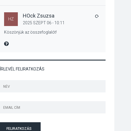
Art Week: egy hét a
művészetek jegyében
Esztergomban
HOck Zsuzsa
VÁLASZ
HZ
2025 SZEPT 06 - 10:11
Köszönjük az összefoglalót!
KULTÚRA
2026 AUG 03
MIRE MONDTA
A kimondatlan
üzenetek nyomában –
Ingyenes
metakommunikációs
ÍRLEVÉL FELIRATKOZÁS
foglalkozások
Szentendrén
KULTÚRA
2026 AUG 03
Az Ön fotója is
bekerülhet a WMO
2027-es naptárába
FELIRATKOZÁS
TERMÉSZETI KÖRNYEZET