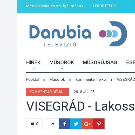
Médiaajánlat és szolgáltatások
HIRDETÉSEK
HÍREK
MŰSOROK
MŰSORÚJSÁG
ES
Főoldal
Műsorok
Kommentár nélkül
VISEGRÁD 
KOMMENTÁR NÉLKÜL
2018 JÚL 05
VISEGRÁD - Lakoss
0