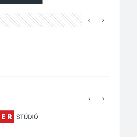
2026 AUG 03
Perseidák – amikor az
augusztusi égbolt
hullócsillagokkal
ajándékoz meg