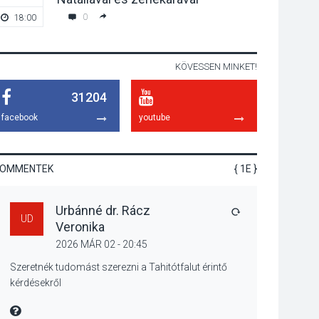
tanszergyűjtés lesz
0
18:00
20:00
Szigetmonostoron
KÖVESSEN MINKET!
KÖZÉLET
2026 AUG 04
31204
Megújulnak Szentendre
játszóterei
facebook
youtube
KOMMENTEK
{ 1E }
TERMÉSZETI KÖRNYEZET
2026 AUG 04
Urbánné dr. Rácz
Kánikulában még
VÁLASZ
UD
Veronika
veszélyesebbek a
kullancsok
2026 MÁR 02 - 20:45
Szeretnék tudomást szerezni a Tahitótfalut érintő
kérdésekről
KULTÚRA
2026 AUG 03
MIRE MONDTA