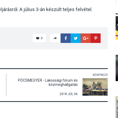
árásról. A július 3-án készült teljes felvétel.
0
KÖVETKEZŐ
PÓCSMEGYER - Lakossági fórum és
közmeghallgatás
2018 JÚL 06