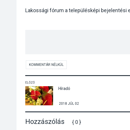
Lakossági fórum a településképi bejelentési elj
KOMMENTÁR NÉLKÜL
ELŐZŐ
Híradó
2018 JÚL 02
Hozzászólás
{ 0 }