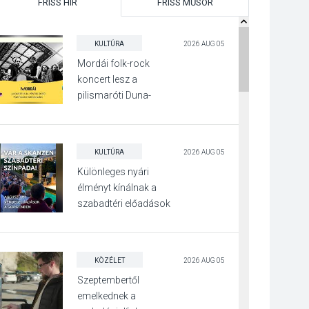
FRISS HÍR
FRISS MŰSOR
KULTÚRA
2026 AUG 05
Mordái folk-rock
koncert lesz a
pilismaróti Duna-
parton
KULTÚRA
2026 AUG 05
Különleges nyári
élményt kínálnak a
szabadtéri előadások
a Skanzenben
KÖZÉLET
2026 AUG 05
Szeptembertől
emelkednek a