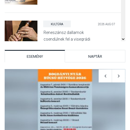
KULTÚRA
2026 AUG 07
Reneszánsz dallamok
csendülnek fel a visegrádi
Királyi Palota
díszudvarában
ESEMÉNY
NAPTÁR
KULTÚRA
2026 AUG 07
Dunavirág Ünnep Verőcén –
két nap a Duna élővilágának
jegyében
TERMÉSZETI KÖRNYEZET
2026 AUG 07