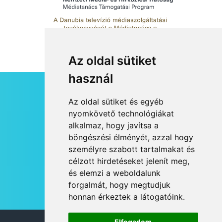
Az oldal sütiket
használ
HÍRLEVÉL
Az oldal sütiket és egyéb
RSS
nyomkövető technológiákat
alkalmaz, hogy javítsa a
JOGI NYILATKOZAT
böngészési élményét, azzal hogy
KAPCSOLAT
személyre szabott tartalmakat és
OLDALTÉRKÉP
célzott hirdetéseket jelenít meg,
IMPRESSZUM
és elemzi a weboldalunk
HÍR BEKÜLDÉSE
forgalmát, hogy megtudjuk
honnan érkeztek a látogatóink.
Elfogadom