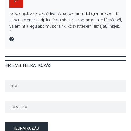
DT
KULTÚRA
2026 AUG 06
Köszönjük az érdeklődést! A napokban indul újra hírlevelünk,
Színek, közösség és
ebben hetente küldjük a friss híreket, programokat a térségből,
hagyomány – kiállítás
valamint a legújabb műsoraink, közvetítéseink listáját, linkjeit.
nyitotta meg az idei Irány
Üdvözlettel: a Danubia Televízió csapata
Surány Fesztivált
MIRE MONDTA
KULTÚRA
2026 AUG 05
HÍRLEVÉL FELIRATKOZÁS
Mordái folk-rock koncert
lesz a pilismaróti Duna-
parton
KULTÚRA
2026 AUG 05
Különleges nyári élményt
kínálnak a szabadtéri
előadások a Skanzenben
FELIRATKOZÁS