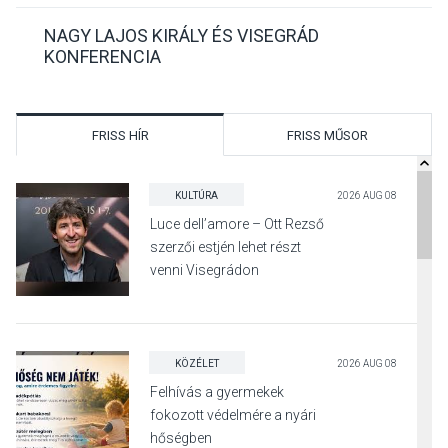
NAGY LAJOS KIRÁLY ÉS VISEGRÁD
KONFERENCIA
FRISS HÍR
FRISS MŰSOR
KULTÚRA
2026 AUG 08
Luce dell’amore – Ott Rezső
szerzői estjén lehet részt
venni Visegrádon
KÖZÉLET
2026 AUG 08
Felhívás a gyermekek
fokozott védelmére a nyári
hőségben