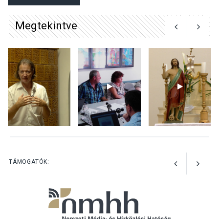
Megtekintve
KÖZÉLET
2026 AUG 05
Szeptembertől emelkednek
a parkolási díjak
Szentendrén
KÖZÉLET
2026 AUG 05
Nőtt a fontosabb nyári
gyümölcsök
termésmennyisége
TÁMOGATÓK: