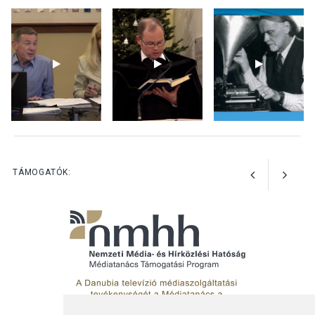
Szeptembertől emelkednek
a parkolási díjak
Szentendrén
KÖZÉLET
2026 AUG 05
Nőtt a fontosabb nyári
gyümölcsök
termésmennyisége
TÁMOGATÓK: