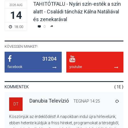
TAHITÓTFALU - Nyári szín-esték a szín
2026 AUG
alatt - Családi táncház Kálna Natáliával
14
KULTÚRA
2026 AUG 06
és zenekarával
Mi a pszichológia, és miért
0
18:00
van rá szükségünk? –
Beszélgetés a Kacsakő
Irodalmi Színpadon
KÖVESSEN MINKET!
31204
KULTÚRA
2026 AUG 06
facebook
youtube
Különleges csillagles lesz
Tahitótfaluban a Bodor
Majorban
KOMMENTEK
{ 1E }
Danubia Televízió
TEGNAP 14:25
VÁLA
DT
KULTÚRA
2026 AUG 06
Köszönjük az érdeklődést! A napokban indul újra hírlevelünk,
Színek, közösség és
ebben hetente küldjük a friss híreket, programokat a térségből,
hagyomány – kiállítás