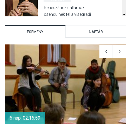
Reneszánsz dallamok
csendülnek fel a visegrádi
Királyi Palota
díszudvarában
ESEMÉNY
NAPTÁR
KULTÚRA
2026 AUG 07
Dunavirág Ünnep Verőcén –
két nap a Duna élővilágának
jegyében
TERMÉSZETI KÖRNYEZET
2026 AUG 07
A napokban is nő a
talajközeli ózonmennyiség
6 nap, 02:16:59