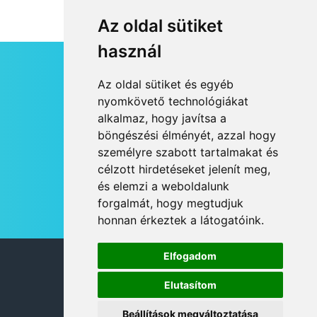
Az oldal sütiket
használ
HÍRLEVÉL
Az oldal sütiket és egyéb
RSS
nyomkövető technológiákat
alkalmaz, hogy javítsa a
JOGI NYILATKOZAT
böngészési élményét, azzal hogy
KAPCSOLAT
személyre szabott tartalmakat és
OLDALTÉRKÉP
célzott hirdetéseket jelenít meg,
IMPRESSZUM
és elemzi a weboldalunk
HÍR BEKÜLDÉSE
forgalmát, hogy megtudjuk
honnan érkeztek a látogatóink.
Elfogadom
© 2026 DANUBIA TV
Elutasítom
Beállítások megváltoztatása