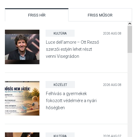
FRISS HÍR
FRISS MŰSOR
KULTÚRA
2026 AUG 08
Luce dell’amore – Ott Rezső
szerzői estjén lehet részt
venni Visegrádon
KÖZÉLET
2026 AUG 08
Felhívás a gyermekek
fokozott védelmére a nyári
hőségben
KULTÚRA
2026 AUG 07