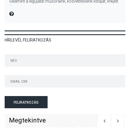
valamint a legújabb műsoraink, közvetítéseink listáját, linkjeit.
nyitotta meg az idei Irány
Üdvözlettel: a Danubia Televízió csapata
Surány Fesztivált
MIRE MONDTA
KULTÚRA
2026 AUG 05
HÍRLEVÉL FELIRATKOZÁS
Mordái folk-rock koncert
lesz a pilismaróti Duna-
parton
KULTÚRA
2026 AUG 05
Különleges nyári élményt
kínálnak a szabadtéri
előadások a Skanzenben
FELIRATKOZÁS
Megtekintve
KÖZÉLET
2026 AUG 05