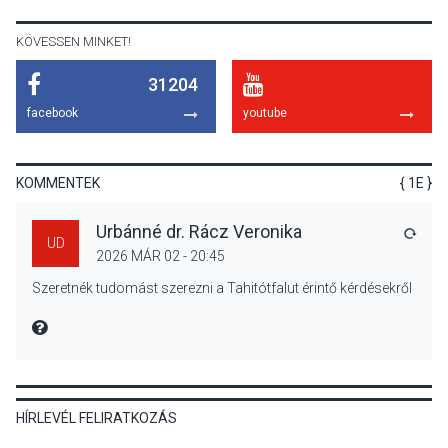
előadások a Skanzenben
KÖVESSEN MINKET!
31204
KÖZÉLET
2026 AUG 05
facebook
youtube
Szeptembertől emelkednek
a parkolási díjak
Szentendrén
KOMMENTEK
{ 1E }
Urbánné dr. Rácz Veronika
VÁLA
UD
2026 MÁR 02 - 20:45
KÖZÉLET
2026 AUG 05
Szeretnék tudomást szerezni a Tahitótfalut érintő kérdésekről
Nőtt a fontosabb nyári
gyümölcsök
MIRE MONDTA
termésmennyisége
HÍRLEVÉL FELIRATKOZÁS
KULTÚRA
2026 AUG 04