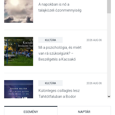
A napokban is nő a
talajközeli ózonmennyiség
KULTÚRA
2026 AUG 06
Mi a pszichológia, és miért
van rá szükségünk? –
Beszélgetés a Kacsakő
Irodalmi Színpadon
KULTÚRA
2026 AUG 06
Különleges csillagles lesz
Tahitótfaluban a Bodor
Majorban
ESEMÉNY
NAPTÁR