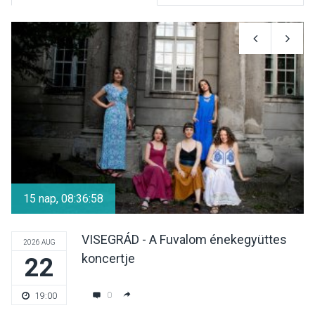
KULTÚRA
2026 AUG 06
Színek, közösség és
hagyomány – kiállítás
nyitotta meg az idei Irány
Surány Fesztivált
KULTÚRA
2026 AUG 05
Mordái folk-rock koncert
lesz a pilismaróti Duna-
15 nap, 08:36:58
parton
VISEGRÁD - A Fuvalom énekegyüttes
2026 AUG
koncertje
22
KULTÚRA
2026 AUG 05
Különleges nyári élményt
0
19:00
kínálnak a szabadtéri