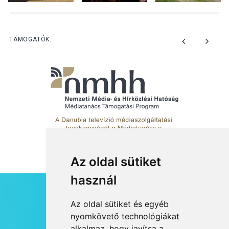
TERMÉSZETI KÖRNYEZET
2026 AUG 04
Kánikulában még
TÁMOGATÓK:
veszélyesebbek a
kullancsok
Az oldal sütiket
használ
HÍRLEVÉL
Az oldal sütiket és egyéb
RSS
nyomkövető technológiákat
alkalmaz, hogy javítsa a
JOGI NYILATKOZAT