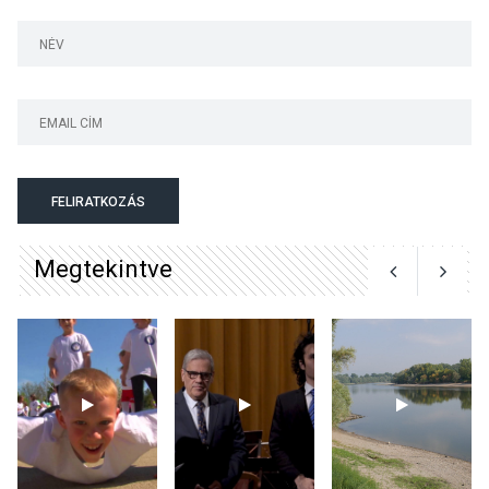
Bogdányban programokkal
teli búcsúhétvége lesz
KÖZÉLET
2026 AUG 04
Jótékonysági
FELIRATKOZÁS
tanszergyűjtés lesz
Szigetmonostoron
Megtekintve
KÖZÉLET
2026 AUG 04
Megújulnak Szentendre
játszóterei