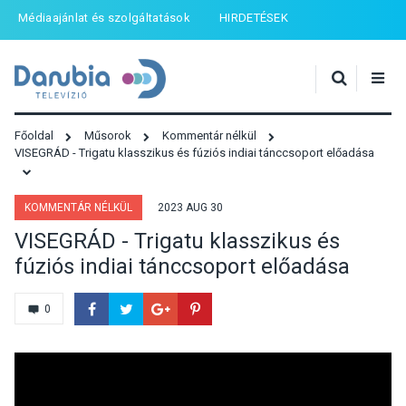
Médiaajánlat és szolgáltatások
HIRDETÉSEK
Főoldal
Műsorok
Kommentár nélkül
VISEGRÁD - Trigatu klasszikus és fúziós indiai tánccsoport előadása
KOMMENTÁR NÉLKÜL
2023 AUG 30
VISEGRÁD - Trigatu klasszikus és
fúziós indiai tánccsoport előadása
0