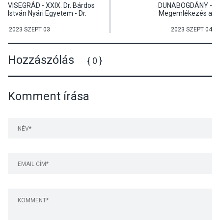
VISEGRÁD - XXIX. Dr. Bárdos
DUNABOGDÁNY -
István Nyári Egyetem - Dr.
Megemlékezés a
Weisz Boglárka történész Az
dunabogdányi németek
Anjou-kor gazdasága című
kitelepítésének 76.
2023 SZEPT 03
2023 SZEPT 04
előadása
évfordulója alkalmából
Hozzászólás
{ 0 }
Komment írása