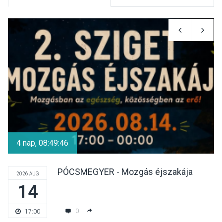
TERMÉSZETI KÖRNYEZET
2026 AUG 09
Hamarosan lehet
regisztrálni az Iskolában az
erdő programra
SPORT
2026 AUG 08
Aktívan lehet kikapcsolódni
a Mozgás Éjszakáján
4 nap, 08:49:46
Pócsmegyer-Surányban
PÓCSMEGYER - Mozgás éjszakája
2026 AUG
14
KULTÚRA
2026 AUG 08
Luce dell’amore – Ott Rezső
0
17:00
szerzői estjén lehet részt