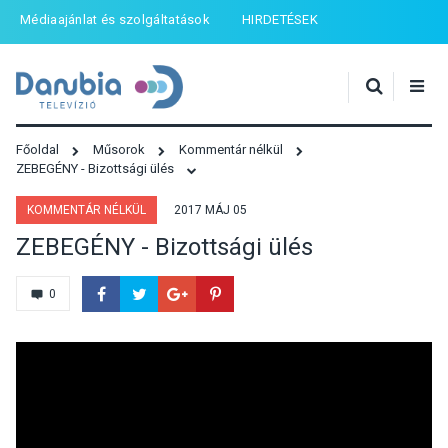
Médiaajánlat és szolgáltatások
HIRDETÉSEK
Főoldal
Műsorok
Kommentár nélkül
ZEBEGÉNY - Bizottsági ülés
KOMMENTÁR NÉLKÜL
2017 MÁJ 05
ZEBEGÉNY - Bizottsági ülés
0