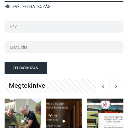
HÍRLEVÉL FELIRATKOZÁS
Dunavirág Ünnep Verőcén –
két nap a Duna élővilágának
jegyében
TERMÉSZETI KÖRNYEZET
2026 AUG 07
A napokban is nő a
talajközeli ózonmennyiség
FELIRATKOZÁS
Megtekintve
KULTÚRA
2026 AUG 06
Mi a pszichológia, és miért
van rá szükségünk? –
Beszélgetés a Kacsakő
Irodalmi Színpadon