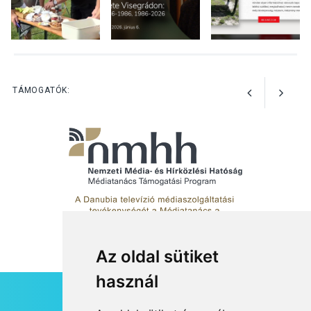
KULTÚRA
2026 AUG 06
Különleges csillagles lesz
Tahitótfaluban a Bodor
Majorban
TÁMOGATÓK:
Az oldal sütiket
használ
HÍRLEVÉL