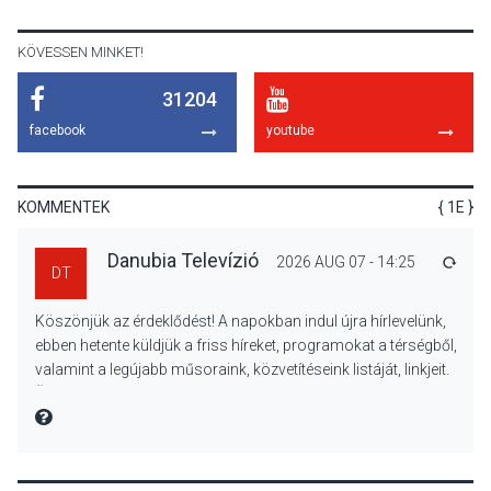
venni Visegrádon
KÖVESSEN MINKET!
31204
KÖZÉLET
2026 AUG 08
facebook
youtube
Felhívás a gyermekek
fokozott védelmére a nyári
hőségben
KOMMENTEK
{ 1E }
Danubia Televízió
2026 AUG 07 - 14:25
VÁLA
DT
KULTÚRA
2026 AUG 07
Köszönjük az érdeklődést! A napokban indul újra hírlevelünk,
Reneszánsz dallamok
ebben hetente küldjük a friss híreket, programokat a térségből,
csendülnek fel a visegrádi
valamint a legújabb műsoraink, közvetítéseink listáját, linkjeit.
Királyi Palota
Üdvözlettel: a Danubia Televízió csapata
díszudvarában
MIRE MONDTA
KULTÚRA
2026 AUG 07