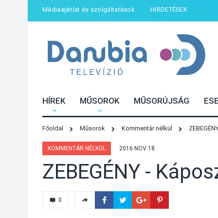
Médiaajánlat és szolgáltatások
HIRDETÉSEK
HÍREK
MŰSOROK
MŰSORÚJSÁG
ES
Főoldal
Műsorok
Kommentár nélkül
ZEBEGÉNY 
KOMMENTÁR NÉLKÜL
2016 NOV 18
ZEBEGÉNY - Káposz
0