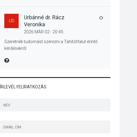
Különleges nyári
élményt kínálnak a
szabadtéri előadások
Urbánné dr. Rácz
VÁLASZ
UD
a Skanzenben
Veronika
2026 MÁR 02 - 20:45
KÖZÉLET
2026 AUG 05
Szeretnék tudomást szerezni a Tahitótfalut érintő
kérdésekről
Szeptembertől
emelkednek a
MIRE MONDTA
parkolási díjak
Szentendrén
ÍRLEVÉL FELIRATKOZÁS
KÖZÉLET
2026 AUG 05
Nőtt a fontosabb nyári
gyümölcsök
termésmennyisége
KULTÚRA
2026 AUG 04