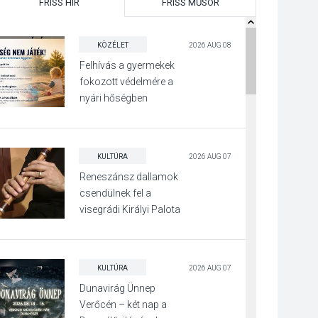
FRISS HÍR
FRISS MŰSOR
KÖZÉLET
2026 AUG 08
Felhívás a gyermekek
fokozott védelmére a
nyári hőségben
KULTÚRA
2026 AUG 07
Reneszánsz dallamok
csendülnek fel a
visegrádi Királyi Palota
díszudvarában
KULTÚRA
2026 AUG 07
Dunavirág Ünnep
Verőcén – két nap a