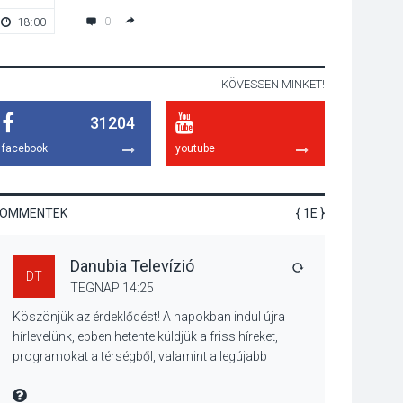
lesz Tahitótfaluban a
0
18:00
19:00
Bodor Majorban
KÖVESSEN MINKET!
KULTÚRA
2026 AUG 06
31204
Színek, közösség és
hagyomány – kiállítás
facebook
youtube
nyitotta meg az idei
Irány Surány Fesztivált
KOMMENTEK
{ 1E }
KULTÚRA
2026 AUG 05
Danubia Televízió
Mordái folk-rock
VÁLASZ
DT
koncert lesz a
TEGNAP 14:25
pilismaróti Duna-
Köszönjük az érdeklődést! A napokban indul újra
parton
hírlevelünk, ebben hetente küldjük a friss híreket,
programokat a térségből, valamint a legújabb
műsoraink, közvetítéseink listáját, linkjeit.
KULTÚRA
2026 AUG 05
Üdvözlettel: a Danubia Televízió csapata
MIRE MONDTA