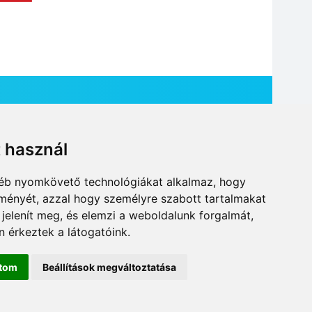
t használ
HÍR BEKÜLDÉSE
gyéb nyomkövető technológiákat alkalmaz, hogy
lményét, azzal hogy személyre szabott tartalmakat
 jelenít meg, és elemzi a weboldalunk forgalmát,
 érkeztek a látogatóink.
ítom
Beállítások megváltoztatása
DESIGN: NEOPLANE, WEB:
MOVAT