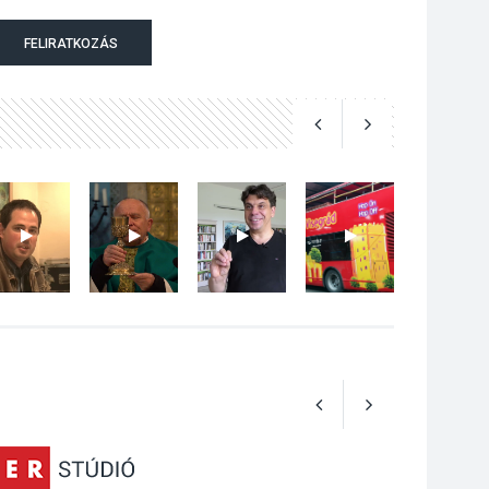
Bogdányban
FELIRATKOZÁS
programokkal teli
búcsúhétvége lesz