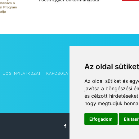
Az oldal sütike
JOGI NYILATKOZAT
KAPCSOLAT
OLDALTÉRKÉP
IMPRESSZUM
Az oldal sütiket és e
javítsa a böngészési é
és célzott hirdetéseket
hogy megtudjuk honnan
Elfogadom
Elutas