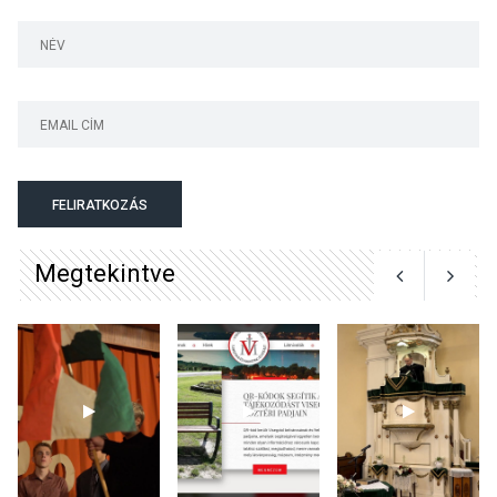
Szentendrén
KÖZÉLET
2026 AUG 05
Nőtt a fontosabb nyári
gyümölcsök
termésmennyisége
FELIRATKOZÁS
Megtekintve
KULTÚRA
2026 AUG 04
Bogdányban programokkal
teli búcsúhétvége lesz
KÖZÉLET
2026 AUG 04