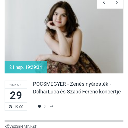
Mi a pszichológia, és miért
van rá szükségünk? –
Beszélgetés a Kacsakő
Irodalmi Színpadon
KULTÚRA
2026 AUG 06
Különleges csillagles lesz
Tahitótfaluban a Bodor
21 nap, 19:29:34
Majorban
PÓCSMEGYER - Zenés nyáresték -
2026 AUG
Dolhai Luca és Szabó Ferenc koncertje
29
KULTÚRA
2026 AUG 06
Színek, közösség és
0
19:00
hagyomány – kiállítás
nyitotta meg az idei Irány
Surány Fesztivált
KÖVESSEN MINKET!