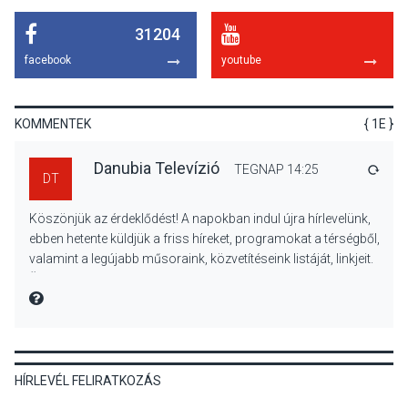
31204
KULTÚRA
2026 AUG 05
facebook
youtube
Mordái folk-rock koncert
lesz a pilismaróti Duna-
parton
KOMMENTEK
{ 1E }
Danubia Televízió
TEGNAP 14:25
VÁLA
DT
KULTÚRA
2026 AUG 05
Köszönjük az érdeklődést! A napokban indul újra hírlevelünk,
Különleges nyári élményt
ebben hetente küldjük a friss híreket, programokat a térségből,
kínálnak a szabadtéri
valamint a legújabb műsoraink, közvetítéseink listáját, linkjeit.
előadások a Skanzenben
Üdvözlettel: a Danubia Televízió csapata
MIRE MONDTA
KÖZÉLET
2026 AUG 05
HÍRLEVÉL FELIRATKOZÁS
Szeptembertől emelkednek
a parkolási díjak