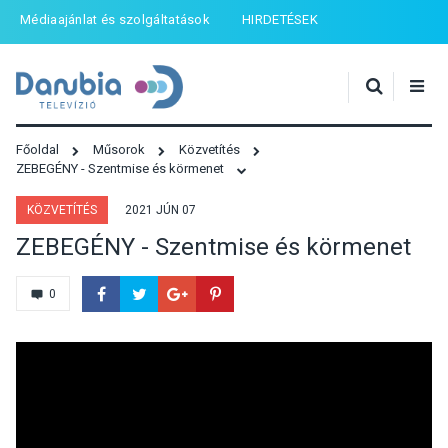
Médiaajánlat és szolgáltatások
HIRDETÉSEK
Főoldal
Műsorok
Közvetítés
ZEBEGÉNY - Szentmise és körmenet
KÖZVETÍTÉS
2021 JÚN 07
ZEBEGÉNY - Szentmise és körmenet
0