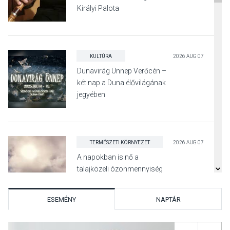
Királyi Palota
díszudvarában
KULTÚRA
2026 AUG 07
Dunavirág Ünnep Verőcén –
két nap a Duna élővilágának
jegyében
TERMÉSZETI KÖRNYEZET
2026 AUG 07
A napokban is nő a
talajközeli ózonmennyiség
ESEMÉNY
NAPTÁR
KULTÚRA
2026 AUG 06