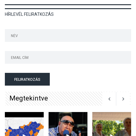
KULTÚRA
2026 AUG 06
Különleges csillagles lesz
HÍRLEVÉL FELIRATKOZÁS
Tahitótfaluban a Bodor
Majorban
KULTÚRA
2026 AUG 06
Színek, közösség és
hagyomány – kiállítás
nyitotta meg az idei Irány
FELIRATKOZÁS
Surány Fesztivált
Megtekintve
KULTÚRA
2026 AUG 05
Mordái folk-rock koncert
lesz a pilismaróti Duna-
parton