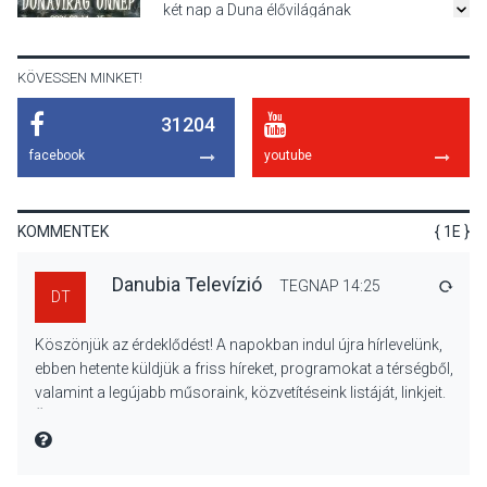
két nap a Duna élővilágának
jegyében
KÖVESSEN MINKET!
31204
TERMÉSZETI KÖRNYEZET
2026 AUG 07
facebook
youtube
A napokban is nő a
talajközeli ózonmennyiség
KOMMENTEK
{ 1E }
Danubia Televízió
TEGNAP 14:25
VÁLA
DT
KULTÚRA
2026 AUG 06
Köszönjük az érdeklődést! A napokban indul újra hírlevelünk,
Mi a pszichológia, és miért
ebben hetente küldjük a friss híreket, programokat a térségből,
van rá szükségünk? –
valamint a legújabb műsoraink, közvetítéseink listáját, linkjeit.
Beszélgetés a Kacsakő
Üdvözlettel: a Danubia Televízió csapata
Irodalmi Színpadon
MIRE MONDTA