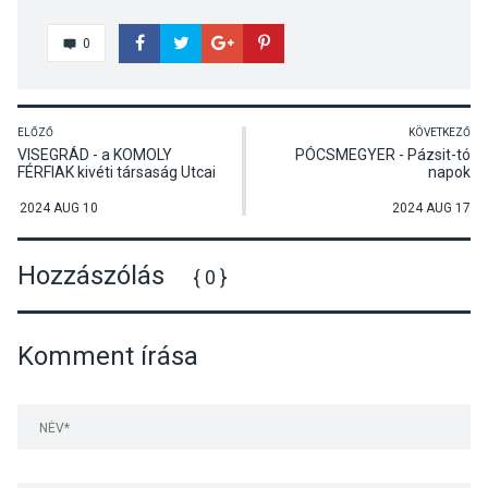
0
ELŐZŐ
KÖVETKEZŐ
VISEGRÁD - a KOMOLY
PÓCSMEGYER - Pázsit-tó
FÉRFIAK kivéti társaság Utcai
napok
zenekar előadása
2024 AUG 10
2024 AUG 17
Hozzászólás
{ 0 }
Komment írása