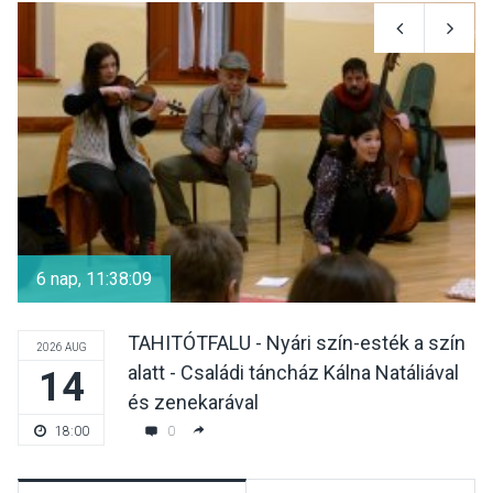
6 nap, 11:38:08
TAHITÓTFALU - Nyári szín-esték a szín
2026 AUG
alatt - Családi táncház Kálna Natáliával
14
és zenekarával
0
18:00