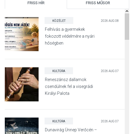
FRISS HÍR
FRISS MŰSOR
KÖZÉLET
2026 AUG 08
Felhívás a gyermekek
fokozott védelmére a nyári
hőségben
KULTÚRA
2026 AUG 07
Reneszánsz dallamok
csendülnek fel a visegrádi
Királyi Palota
díszudvarában
KULTÚRA
2026 AUG 07
Dunavirág Ünnep Verőcén –