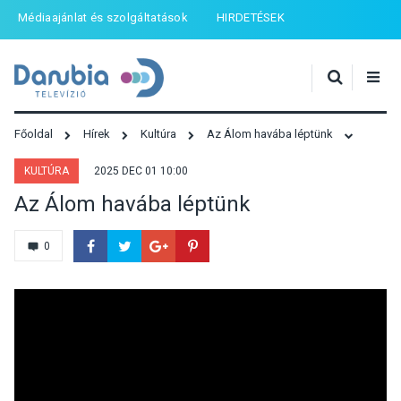
Médiaajánlat és szolgáltatások
HIRDETÉSEK
Főoldal
Hírek
Kultúra
Az Álom havába léptünk
KULTÚRA
2025 DEC 01 10:00
Az Álom havába léptünk
0