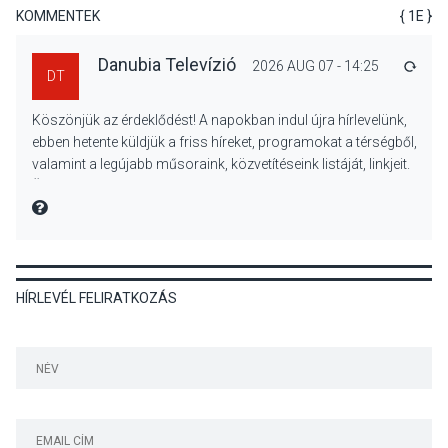
jegyében
KOMMENTEK
{ 1E }
Danubia Televízió
2026 AUG 07 - 14:25
VÁLA
DT
TERMÉSZETI KÖRNYEZET
2026 AUG 07
Köszönjük az érdeklődést! A napokban indul újra hírlevelünk,
A napokban is nő a
ebben hetente küldjük a friss híreket, programokat a térségből,
talajközeli ózonmennyiség
valamint a legújabb műsoraink, közvetítéseink listáját, linkjeit.
Üdvözlettel: a Danubia Televízió csapata
MIRE MONDTA
KULTÚRA
2026 AUG 06
HÍRLEVÉL FELIRATKOZÁS
Mi a pszichológia, és miért
van rá szükségünk? –
Beszélgetés a Kacsakő
Irodalmi Színpadon
KULTÚRA
2026 AUG 06