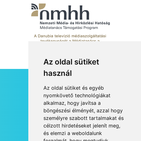
Az oldal sütiket
használ
HÍRLEVÉL
Az oldal sütiket és egyéb
RSS
nyomkövető technológiákat
alkalmaz, hogy javítsa a
JOGI NYILATKOZAT
böngészési élményét, azzal hogy
KAPCSOLAT
személyre szabott tartalmakat és
OLDALTÉRKÉP
célzott hirdetéseket jelenít meg,
IMPRESSZUM
és elemzi a weboldalunk
HÍR BEKÜLDÉSE
forgalmát, hogy megtudjuk