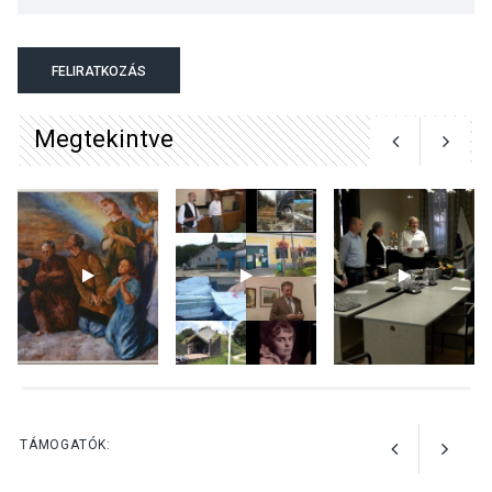
Különleges csillagles lesz
Tahitótfaluban a Bodor
Majorban
FELIRATKOZÁS
Megtekintve
KULTÚRA
2026 AUG 06
Színek, közösség és
hagyomány – kiállítás
nyitotta meg az idei Irány
Surány Fesztivált
KULTÚRA
2026 AUG 05
Mordái folk-rock koncert
lesz a pilismaróti Duna-
parton
TÁMOGATÓK: