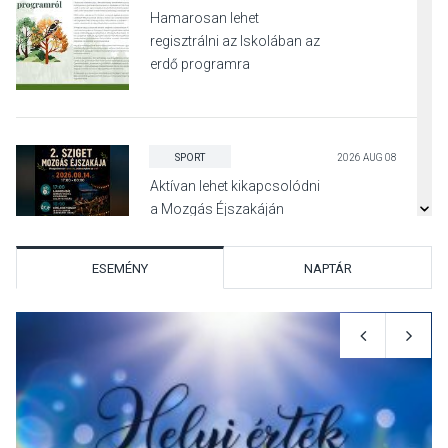
Hamarosan lehet
regisztrálni az Iskolában az
erdő programra
SPORT
2026 AUG 08
Aktívan lehet kikapcsolódni
a Mozgás Éjszakáján
Pócsmegyer-Surányban
ESEMÉNY
NAPTÁR
KULTÚRA
2026 AUG 08
Luce dell’amore – Ott Rezső
szerzői estjén lehet részt
venni Visegrádon