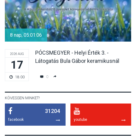
KÖZÉLET
2026 AUG 08
Felhívás a gyermekek
fokozott védelmére a nyári
8 nap, 05:01:06
hőségben
PÓCSMEGYER - Helyi Érték 3. -
2026 AUG
Látogatás Bula Gábor keramikusnál
17
KULTÚRA
2026 AUG 07
Reneszánsz dallamok
0
18:00
csendülnek fel a visegrádi
Királyi Palota
díszudvarában
KÖVESSEN MINKET!
31204
KULTÚRA
2026 AUG 07
facebook
youtube
Dunavirág Ünnep Verőcén –
két nap a Duna élővilágának