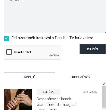
Fel szeretnék iratkozni a Danubia TV hírlevelére
KÜLDÉS
FRISS HÍR
FRISS MŰSOR
KULTÚRA
2026 AUG 07
Reneszánsz dallamok
csendülnek fel a visegrádi