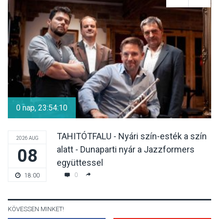
Mi a pszichológia, és miért
van rá szükségünk? –
Beszélgetés a Kacsakő
Irodalmi Színpadon
KULTÚRA
2026 AUG 06
Különleges csillagles lesz
Tahitótfaluban a Bodor
0 nap, 23:54:10
Majorban
TAHITÓTFALU - Nyári szín-esték a szín
2026 AUG
alatt - Dunaparti nyár a Jazzformers
08
KULTÚRA
2026 AUG 06
együttessel
Színek, közösség és
0
18:00
hagyomány – kiállítás
nyitotta meg az idei Irány
Surány Fesztivált
KÖVESSEN MINKET!