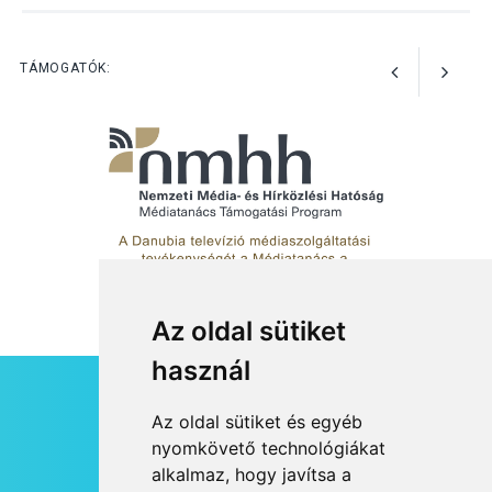
Jótékonysági
tanszergyűjtés lesz
Szigetmonostoron
TÁMOGATÓK:
Az oldal sütiket
használ
HÍRLEVÉL
Az oldal sütiket és egyéb
RSS
nyomkövető technológiákat
alkalmaz, hogy javítsa a
JOGI NYILATKOZAT