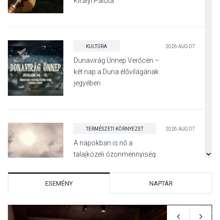
Királyi Palota
díszudvarában
KULTÚRA
2026 AUG 07
Dunavirág Ünnep Verőcén –
két nap a Duna élővilágának
jegyében
TERMÉSZETI KÖRNYEZET
2026 AUG 07
A napokban is nő a
talajközeli ózonmennyiség
ESEMÉNY
NAPTÁR
KULTÚRA
2026 AUG 06