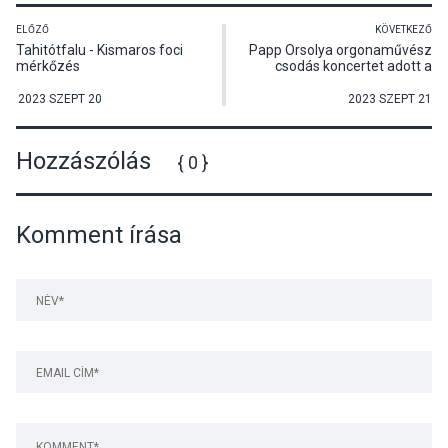
ELŐZŐ
KÖVETKEZŐ
Tahitótfalu - Kismaros foci
Papp Orsolya orgonaművész
mérkőzés
csodás koncertet adott a
Nyitott Templomok
Éjszakáján
2023 SZEPT 20
2023 SZEPT 21
Hozzászólás
{ 0 }
Komment írása