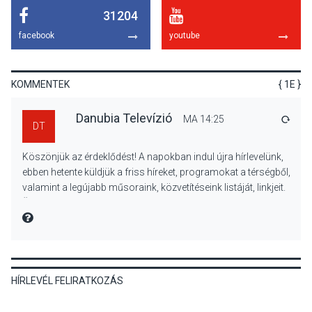
31204
KULTÚRA
2026 AUG 05
facebook
youtube
Mordái folk-rock koncert
lesz a pilismaróti Duna-
parton
KOMMENTEK
{ 1E }
Danubia Televízió
MA 14:25
VÁLA
DT
KULTÚRA
2026 AUG 05
Köszönjük az érdeklődést! A napokban indul újra hírlevelünk,
Különleges nyári élményt
ebben hetente küldjük a friss híreket, programokat a térségből,
kínálnak a szabadtéri
valamint a legújabb műsoraink, közvetítéseink listáját, linkjeit.
előadások a Skanzenben
Üdvözlettel: a Danubia Televízió csapata
MIRE MONDTA
KÖZÉLET
2026 AUG 05
HÍRLEVÉL FELIRATKOZÁS
Szeptembertől emelkednek
a parkolási díjak