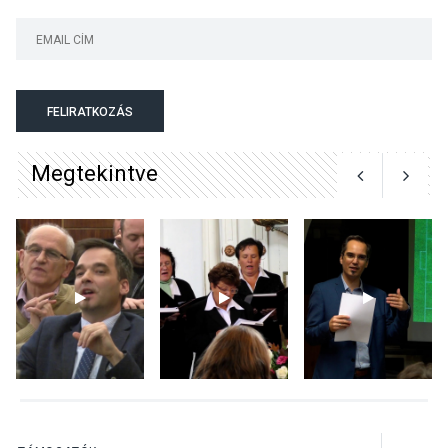
KÖZÉLET
2026 AUG 05
Nőtt a fontosabb nyári
gyümölcsök
termésmennyisége
FELIRATKOZÁS
Megtekintve
KULTÚRA
2026 AUG 04
Bogdányban programokkal
teli búcsúhétvége lesz
KÖZÉLET
2026 AUG 04
Jótékonysági
tanszergyűjtés lesz
Szigetmonostoron