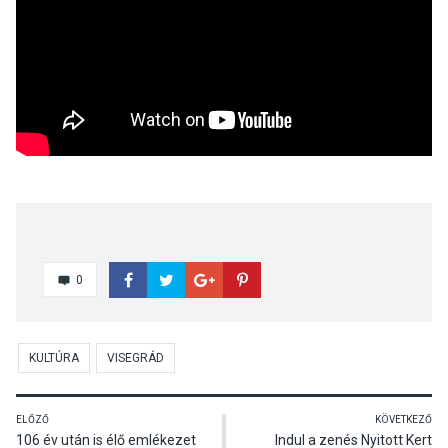
0
KULTÚRA
VISEGRÁD
ELŐZŐ
KÖVETKEZŐ
106 év után is élő emlékezet
Indul a zenés Nyitott Kert