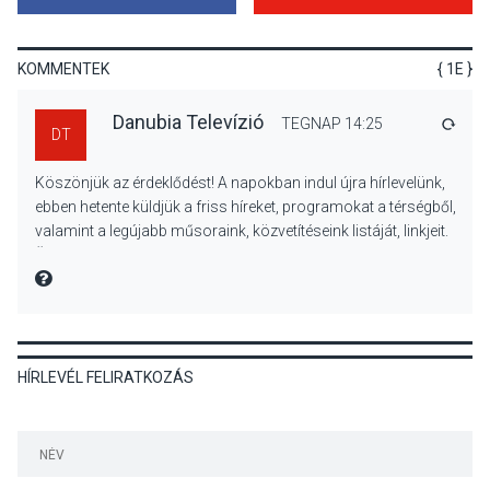
Mordái folk-rock koncert
lesz a pilismaróti Duna-
parton
KOMMENTEK
{ 1E }
Danubia Televízió
TEGNAP 14:25
VÁLA
DT
KULTÚRA
2026 AUG 05
Köszönjük az érdeklődést! A napokban indul újra hírlevelünk,
Különleges nyári élményt
ebben hetente küldjük a friss híreket, programokat a térségből,
kínálnak a szabadtéri
valamint a legújabb műsoraink, közvetítéseink listáját, linkjeit.
előadások a Skanzenben
Üdvözlettel: a Danubia Televízió csapata
MIRE MONDTA
KÖZÉLET
2026 AUG 05
HÍRLEVÉL FELIRATKOZÁS
Szeptembertől emelkednek
a parkolási díjak
Szentendrén