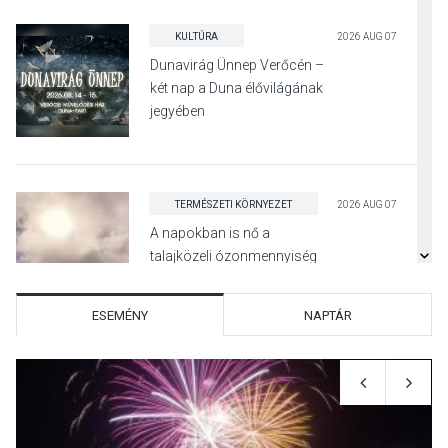
KULTÚRA
2026 AUG 07
Dunavirág Ünnep Verőcén –
két nap a Duna élővilágának
jegyében
TERMÉSZETI KÖRNYEZET
2026 AUG 07
A napokban is nő a
talajközeli ózonmennyiség
ESEMÉNY
NAPTÁR
KULTÚRA
2026 AUG 06
Mi a pszichológia, és miért
van rá szükségünk? –
Beszélgetés a Kacsakő