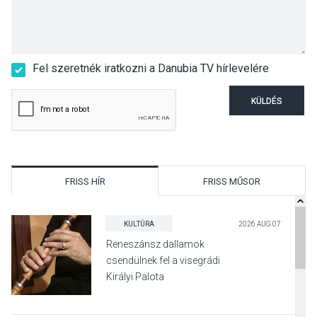
Fel szeretnék iratkozni a Danubia TV hírlevelére
KÜLDÉS
FRISS HÍR
FRISS MŰSOR
KULTÚRA
2026 AUG 07
Reneszánsz dallamok
csendülnek fel a visegrádi
Királyi Palota
díszudvarában