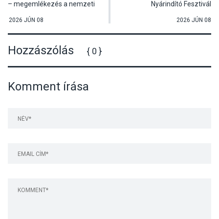
– megemlékezés a nemzeti
Nyárindító Fesztivál
összetartozás napján
Surányban
Visegrádon
2026 JÚN 08
2026 JÚN 08
Hozzászólás
{ 0 }
Komment írása