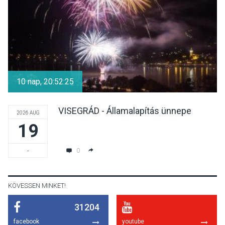
Irodalmi Színpadon
KULTÚRA
2026 AUG 06
Különleges csillagles lesz
Tahitótfaluban a Bodor
10 nap, 20:52:24
Majorban
VISEGRÁD - Államalapítás ünnepe
2026 AUG
19
KULTÚRA
2026 AUG 06
Színek, közösség és
0
-
hagyomány – kiállítás
nyitotta meg az idei Irány
Surány Fesztivált
KÖVESSEN MINKET!
31204
KULTÚRA
2026 AUG 05
facebook
youtube