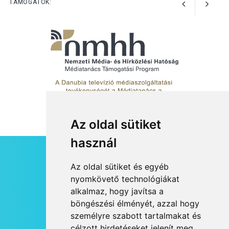
TÁMOGATÓK:
Az oldal sütiket
használ
HÍRLEVÉL
Az oldal sütiket és egyéb
RSS
nyomkövető technológiákat
alkalmaz, hogy javítsa a
JOGI NYILATKOZAT
böngészési élményét, azzal hogy
KAPCSOLAT
személyre szabott tartalmakat és
OLDALTÉRKÉP
célzott hirdetéseket jelenít meg,