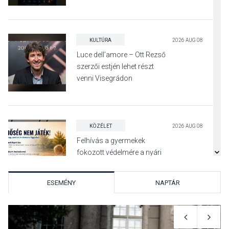
KULTÚRA
2026 AUG 08
Luce dell’amore – Ott Rezső
szerzői estjén lehet részt
venni Visegrádon
KÖZÉLET
2026 AUG 08
Felhívás a gyermekek
fokozott védelmére a nyári
hőségben
ESEMÉNY
NAPTÁR
KULTÚRA
2026 AUG 07
Reneszánsz dallamok