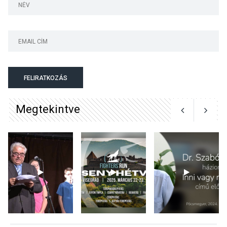
Surány Fesztivált
KULTÚRA
2026 AUG 05
Mordái folk-rock koncert
lesz a pilismaróti Duna-
parton
FELIRATKOZÁS
Megtekintve
KULTÚRA
2026 AUG 05
Különleges nyári élményt
kínálnak a szabadtéri
előadások a Skanzenben
KÖZÉLET
2026 AUG 05
Szeptembertől emelkednek