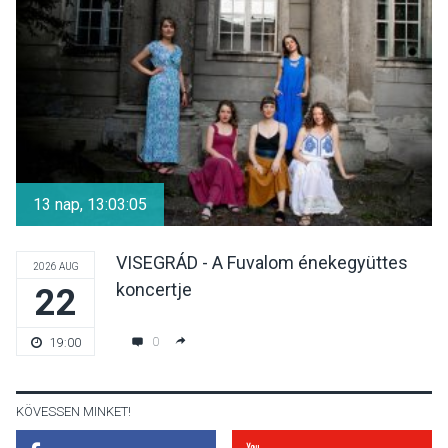
csendülnek fel a visegrádi
Királyi Palota
díszudvarában
KULTÚRA
2026 AUG 07
Dunavirág Ünnep Verőcén –
két nap a Duna élővilágának
13 nap, 13:03:05
jegyében
VISEGRÁD - A Fuvalom énekegyüttes
2026 AUG
koncertje
22
TERMÉSZETI KÖRNYEZET
2026 AUG 07
A napokban is nő a
0
19:00
talajközeli ózonmennyiség
KÖVESSEN MINKET!