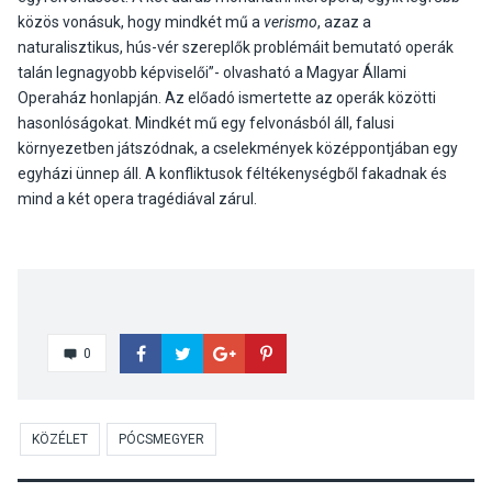
közös vonásuk, hogy mindkét mű a
verismo
, azaz a
naturalisztikus, hús-vér szereplők problémáit bemutató operák
talán legnagyobb képviselői”- olvasható a Magyar Állami
Operaház honlapján. Az előadó ismertette az operák közötti
hasonlóságokat. Mindkét mű egy felvonásból áll, falusi
környezetben játszódnak, a cselekmények középpontjában egy
egyházi ünnep áll. A konfliktusok féltékenységből fakadnak és
mind a két opera tragédiával zárul.
0
KÖZÉLET
PÓCSMEGYER