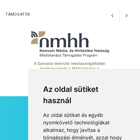
a parkolási díjak
Szentendrén
TÁMOGATÓK:
Az oldal sütiket
használ
HÍRLEVÉL
Az oldal sütiket és egyéb
RSS
nyomkövető technológiákat
alkalmaz, hogy javítsa a
JOGI NYILATKOZAT
böngészési élményét, azzal hogy
KAPCSOLAT