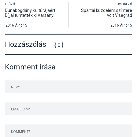
ELŐZŐ
KÖVETKEZŐ
Dunabogdány Kultúrájáért
Spártai küzdelem színtere
Díjjal tüntették ki Varsányi
volt Visegrád
Violát a Felvidékről
betelepített magyarokról való
2016 ÁPR 15
2016 ÁPR 15
megemlékezésen
Hozzászólás
{ 0 }
Komment írása