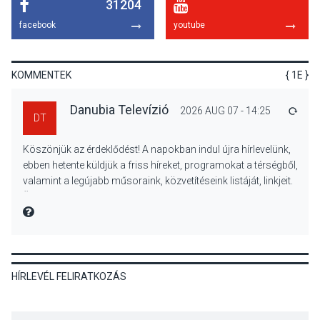
31204
KULTÚRA
2026 AUG 06
facebook
youtube
Mi a pszichológia, és miért
van rá szükségünk? –
Beszélgetés a Kacsakő
KOMMENTEK
{ 1E }
Irodalmi Színpadon
Danubia Televízió
2026 AUG 07 - 14:25
VÁLA
DT
KULTÚRA
2026 AUG 06
Köszönjük az érdeklődést! A napokban indul újra hírlevelünk,
Különleges csillagles lesz
ebben hetente küldjük a friss híreket, programokat a térségből,
Tahitótfaluban a Bodor
valamint a legújabb műsoraink, közvetítéseink listáját, linkjeit.
Majorban
Üdvözlettel: a Danubia Televízió csapata
MIRE MONDTA
KULTÚRA
2026 AUG 06
HÍRLEVÉL FELIRATKOZÁS
Színek, közösség és
hagyomány – kiállítás
nyitotta meg az idei Irány