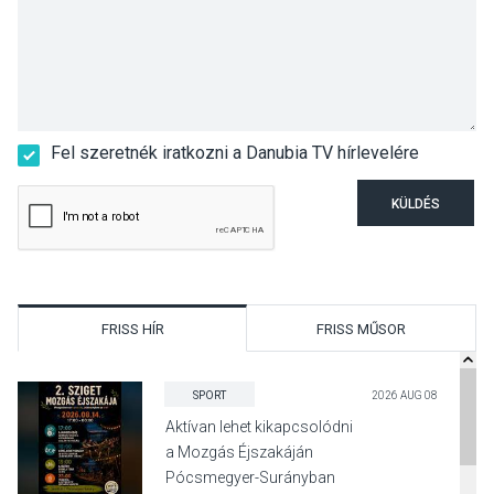
Fel szeretnék iratkozni a Danubia TV hírlevelére
KÜLDÉS
FRISS HÍR
FRISS MŰSOR
SPORT
2026 AUG 08
Aktívan lehet kikapcsolódni
a Mozgás Éjszakáján
Pócsmegyer-Surányban