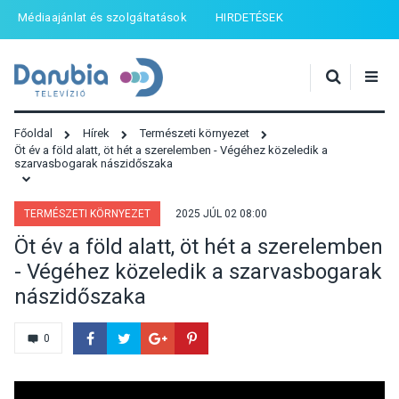
Médiaajánlat és szolgáltatások
HIRDETÉSEK
Főoldal
Hírek
Természeti környezet
Öt év a föld alatt, öt hét a szerelemben - Végéhez közeledik a
szarvasbogarak nászidőszaka
TERMÉSZETI KÖRNYEZET
2025 JÚL 02 08:00
Öt év a föld alatt, öt hét a szerelemben
- Végéhez közeledik a szarvasbogarak
nászidőszaka
0