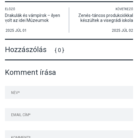
ELŐZŐ
KÖVETKEZŐ
Drakulák és vámpírok – ilyen
Zenés-táncos produkciókkal
volt az idei Múzeumok
készültek a visegrádi iskola
Éjszakája Visegrádon
diákjai az évvégi gálára
2025 JÚL 01
2025 JÚL 02
Hozzászólás
{ 0 }
Komment írása