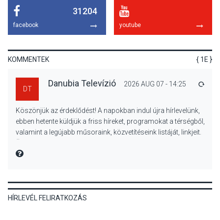
31204
TERMÉSZETI KÖRNYEZET
2026 AUG 07
facebook
youtube
A napokban is nő a
talajközeli ózonmennyiség
KOMMENTEK
{ 1E }
Danubia Televízió
2026 AUG 07 - 14:25
VÁLA
DT
KULTÚRA
2026 AUG 06
Köszönjük az érdeklődést! A napokban indul újra hírlevelünk,
Mi a pszichológia, és miért
ebben hetente küldjük a friss híreket, programokat a térségből,
van rá szükségünk? –
valamint a legújabb műsoraink, közvetítéseink listáját, linkjeit.
Beszélgetés a Kacsakő
Üdvözlettel: a Danubia Televízió csapata
Irodalmi Színpadon
MIRE MONDTA
KULTÚRA
2026 AUG 06
HÍRLEVÉL FELIRATKOZÁS
Különleges csillagles lesz
Tahitótfaluban a Bodor