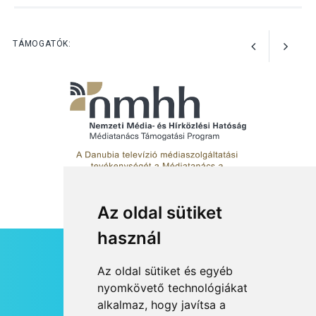
Különleges nyári élményt
kínálnak a szabadtéri
előadások a Skanzenben
TÁMOGATÓK:
Az oldal sütiket
használ
HÍRLEVÉL
Az oldal sütiket és egyéb
RSS
nyomkövető technológiákat
alkalmaz, hogy javítsa a
JOGI NYILATKOZAT