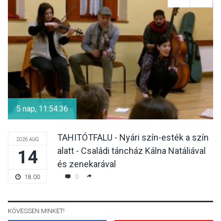
Felhívás a gyermekek
fokozott védelmére a nyári
hőségben
KULTÚRA
2026 AUG 07
Reneszánsz dallamok
csendülnek fel a visegrádi
5 nap, 11:54:35
Királyi Palota
díszudvarában
TAHITÓTFALU - Nyári szín-esték a szín
2026 AUG
alatt - Családi táncház Kálna Natáliával
14
KULTÚRA
2026 AUG 07
és zenekarával
Dunavirág Ünnep Verőcén –
0
18:00
két nap a Duna élővilágának
jegyében
KÖVESSEN MINKET!