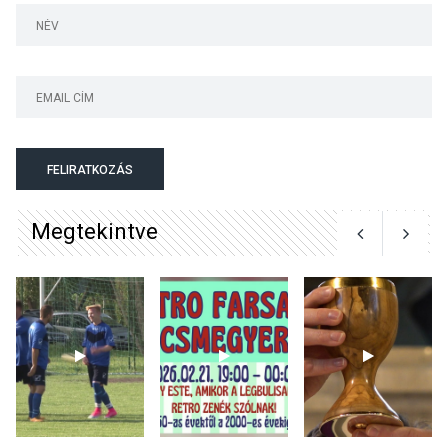
Majorban
KULTÚRA
2026 AUG 06
Színek, közösség és
hagyomány – kiállítás
nyitotta meg az idei Irány
FELIRATKOZÁS
Surány Fesztivált
Megtekintve
KULTÚRA
2026 AUG 05
Mordái folk-rock koncert
lesz a pilismaróti Duna-
parton
KULTÚRA
2026 AUG 05