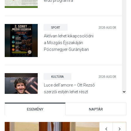
erdő programra
SPORT
2026 AUG 08
Aktívan lehet kikapcsolódni
a Mozgás Éjszakáján
Pócsmegyer-Surányban
KULTÚRA
2026 AUG 08
Luce dell’amore – Ott Rezső
szerzői estjén lehet részt
venni Visegrádon
ESEMÉNY
NAPTÁR
KÖZÉLET
2026 AUG 08