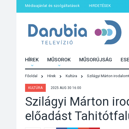
Médiaajánlat és szolgáltatások
HIRDETÉSEK
HÍREK
MŰSOROK
MŰSORÚJSÁG
ES
Főoldal
Hírek
Kultúra
Szilágyi Márton irodalomt
KULTÚRA
2025 AUG 30 16:00
Szilágyi Márton ir
előadást Tahitótfa