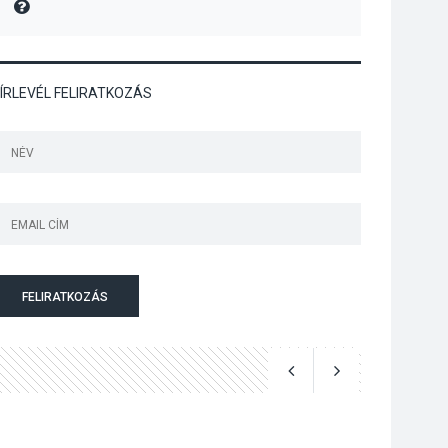
MIRE MONDTA
Megújulnak Szentendre
játszóterei
ÍRLEVÉL FELIRATKOZÁS
TERMÉSZETI KÖRNYEZET
2026 AUG 04
Kánikulában még
veszélyesebbek a
kullancsok
FELIRATKOZÁS
KULTÚRA
2026 AUG 03
Art Week: egy hét a
művészetek jegyében
Esztergomban