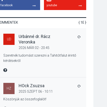
gyümölcsök
facebook
youtube
termésmennyisége
KOMMENTEK
{ 1E }
KULTÚRA
2026 AUG 04
Urbánné dr. Rácz
Bogdányban
VÁLASZ
UD
Veronika
programokkal teli
búcsúhétvége lesz
2026 MÁR 02 - 20:45
Szeretnék tudomást szerezni a Tahitótfalut érintő
kérdésekről
KÖZÉLET
2026 AUG 04
MIRE MONDTA
Jótékonysági
tanszergyűjtés lesz
Szigetmonostoron
HOck Zsuzsa
VÁLASZ
HZ
2025 SZEPT 06 - 10:11
Köszönjük az összefoglalót!
KÖZÉLET
2026 AUG 04