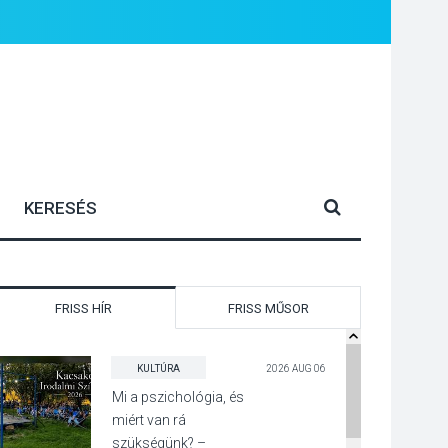
FRISS HÍR
FRISS MŰSOR
KULTÚRA
2026 AUG 06
Mi a pszichológia, és
miért van rá
szükségünk? –