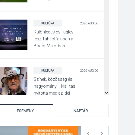
Beszélgetés a Kacsakő
Irodalmi Színpadon
KULTÚRA
2026 AUG 06
Különleges csillagles
lesz Tahitótfaluban a
Bodor Majorban
KULTÚRA
2026 AUG 06
Színek, közösség és
hagyomány – kiállítás
nyitotta meg az idei
Irány Surány Fesztivált
ESEMÉNY
NAPTÁR
KULTÚRA
2026 AUG 05
Mordái folk-rock
koncert lesz a