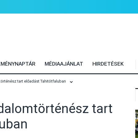
EMÉNYNAPTÁR
MÉDIAAJÁNLAT
HIRDETÉSEK
örténész tart előadást Tahitótfaluban
odalomtörténész tart
luban